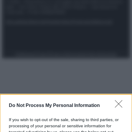
© 2025 – Panorama s.r.l. (Gruppo Società Editrice Italiana
spa) – Via Vittor Pisani 28, 20124 Milano – riproduzione
riservata – P.IVA 10518230965
Attualità
Lifestyle
Moda
Video
Podcast
Abbonati
Preferenze Privacy
Privacy Policy
Cookie Policy
Note legali
Do Not Process My Personal Information
If you wish to opt-out of the sale, sharing to third parties, or
processing of your personal or sensitive information for