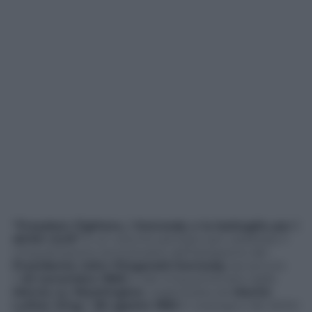
“Freedom Fighters, i Kennedy e la battaglia per i
diritti civili”
è un volume pensato per celebrare il
cinquantesimo anniversario dell’assassinio del
Presidente John Fitzgerald Kennedy
(avvenuto
il
22 novembre 1963
) e del cinquantenario dalla
Marcia su Washington
, organizzata da
Martin
Luther King
il
28 agosto 1963
in sostegno dei diritti