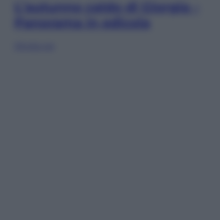
L’autunno caldo di Giorgia –
Panorama in edicola
Sfoglia ora