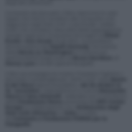
degli afro-americani.
Composto da due parti, il libro ripercorre le varie
tappe che hanno condotto alle conquiste civili
raggiunte negli Stati Uniti e racchiude i celebri
scatti che ricordano l’assurdità della segregazione
razziale negli anni Cinquanta (immagini di
Elliott
Erwitt
e
Eve Arnod
, tra gli altri), la quotidiana
attività politica dei
fratelli Kennedy
, l’emozione
della
Marcia su Washington
in tutta la sua
spettacolarità (negli scatti di
Bruce Davidson
, di
Danny Lyon
e di altri grandi fotografi).
Il libro accompagna la mostra “Freedom Fighters. I
Kennedy e la battaglia per i diritti civili” nello
Spazio
D del Maxxi
aperta al pubblico
dal 25 ottobre al
24 novembre
. L’esposizione è a cura di
Alessandra
Mauro e Sara Antonelli
, realizzata con il contributo
della
Fondazione Roma
, promossa dal
RFK Center
Europe
in collaborazione con l’
Ambasciata degli
Stati Uniti d’America
in
Italia
e curata
da
Contrasto e Fondazione FORMA per la
Fotografia
.