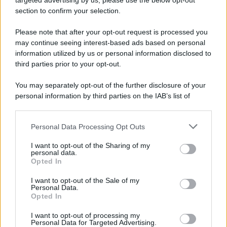
targeted advertising by us, please use the below opt-out
section to confirm your selection.
Please note that after your opt-out request is processed you
may continue seeing interest-based ads based on personal
information utilized by us or personal information disclosed to
third parties prior to your opt-out.
You may separately opt-out of the further disclosure of your
personal information by third parties on the IAB’s list of
downstream participants.
Personal Data Processing Opt Outs
This information may also be disclosed by us to third parties
on the IAB’s List of Downstream Participants that may further
I want to opt-out of the Sharing of my
disclose it to other third parties.
personal data.
Opted In
Please note that this website/app uses one or more Google
services and may gather and store information including but
I want to opt-out of the Sale of my
Personal Data.
not limited to your visit or usage behaviour. You may click to
Opted In
grant or deny consent to Google and its third-party tags to
use your data for below specified purposes in below Google
I want to opt-out of processing my
consent section.
Personal Data for Targeted Advertising.