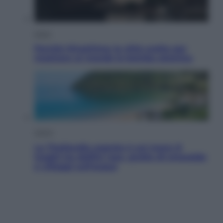
Esteri
Perché Hiroshima: la città scelta per
mostrare al mondo la bomba atomica
Viaggi
La Thailandia segreta è sul mare: 8
luoghi tra delfini rosa, grotte di smeraldo
e villaggi sull’acqua