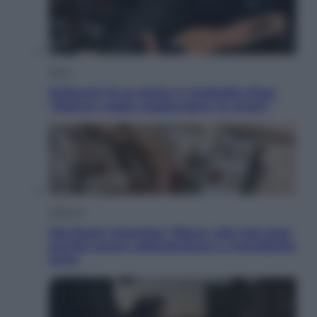
Sport
Pellacani fa la storia: 5 medaglie d’oro
“Adesso voglio raggiungere le cinesi”
Lifestyle
Dal blush Charlotte Tilbury alle tote bag:
perché ormai collezioniamo e rivendiamo
tutto