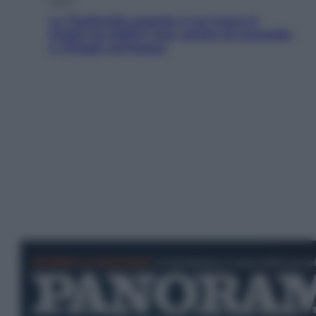
La Thailandia segreta è sul mare: 8
luoghi tra delfini rosa, grotte di smeraldo
e villaggi sull’acqua