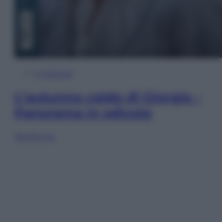
In Edicola
L’autunno caldo di Giorgia –
Panorama in edicola
Sfoglia ora