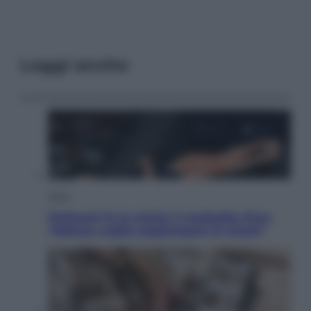
Leggi anche
Sport
Pellacani fa la storia: 5 medaglie d’oro
“Adesso voglio raggiungere le cinesi”