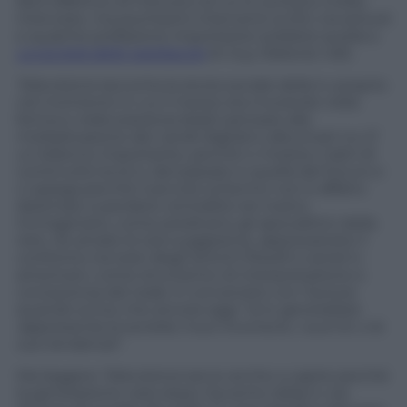
libro effettivo di Freccero di cui si contano molte
interviste, ma pochssimi interventi scritti, tra articoli
e qualche prefazione importante (celebre quella a
La società dello spettacolo
di
Guy Debord, ndr
).
Televisione
racconta la storia sociale della tv proprio
nel momento in cui il mezzo sta mutando nella
forma e nella sostanza (basti pensare alla
moltiplicazione dei canali digitali e alla smart tv). E’
un bliancio importante, perché ci mostra i tratti di
continuità tra la tv del passato e quella del futuro e
ci spiega perché il piccolo schermo non è affatto
destinato a perdere centralità nel nostro
immaginario, come predicano gli apocalittici della
rete. Se amate le tesi suggestive, apprezzerete il
confronto tra testi degli antichi filosofi e serial tv
americani, come strumento di interpretazione e
conoscenza del reale. E converrete con l’autore
quando scrive che ancora oggi “
la tv generalista
rappresenta la società, il suo inconscio, i suoi tic o le
sue tendenze
“.
Ma leggere
Televisione
serve anche a capire perché
la generazione nata dopo l’avvento della tv sia