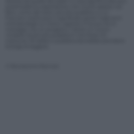
diversa da quelle dei padri. E cosa significa davvero
postmoderno
, espressione che ricorre spesso nel
libro, come del resto
servizio pubblico
, a cui
Freccero restituisce il significato perso negli anni
intitolandogli un intero capitolo. E la sua non è
nostalgia, ma un progetto (“
Verso un nuovo
modello di servizio pubblico
“) che forse chi
manovra i fili della tv pubblica dovrebbe prendersi
la briga di leggere.
© Riproduzione Riservata