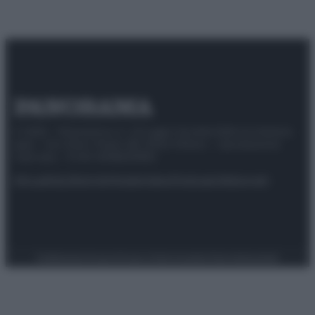
© 2025 – Panorama s.r.l. (Gruppo Società Editrice Italiana
spa) – Via Vittor Pisani 28, 20124 Milano – riproduzione
riservata – P.IVA 10518230965
Attualità
Lifestyle
Moda
Video
Podcast
Abbonati
Preferenze Privacy
Privacy Policy
Cookie Policy
Note legali