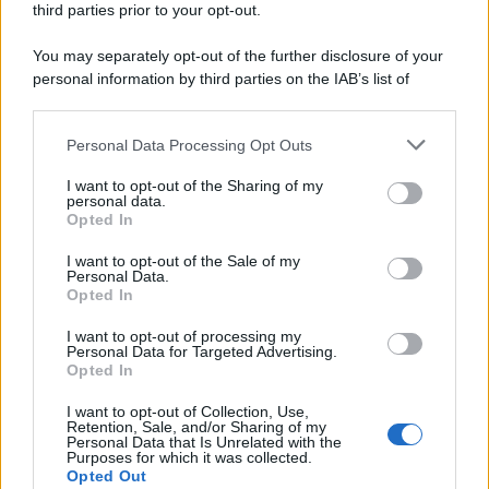
third parties prior to your opt-out.
You may separately opt-out of the further disclosure of your
personal information by third parties on the IAB’s list of
downstream participants.
Personal Data Processing Opt Outs
This information may also be disclosed by us to third parties
on the IAB’s List of Downstream Participants that may further
I want to opt-out of the Sharing of my
disclose it to other third parties.
personal data.
Opted In
Please note that this website/app uses one or more Google
services and may gather and store information including but
I want to opt-out of the Sale of my
Personal Data.
not limited to your visit or usage behaviour. You may click to
Opted In
grant or deny consent to Google and its third-party tags to
use your data for below specified purposes in below Google
I want to opt-out of processing my
consent section.
Personal Data for Targeted Advertising.
Opted In
I want to opt-out of Collection, Use,
Retention, Sale, and/or Sharing of my
Personal Data that Is Unrelated with the
Purposes for which it was collected.
Opted Out