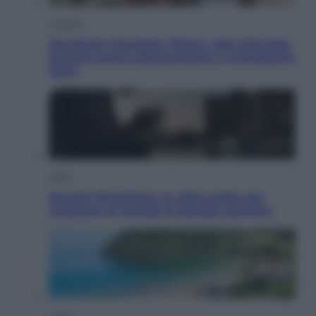
Lifestyle
Dal blush Charlotte Tilbury alle tote bag:
perché ormai collezioniamo e rivendiamo
tutto
Esteri
Perché Hiroshima: la città scelta per
mostrare al mondo la bomba atomica
Viaggi