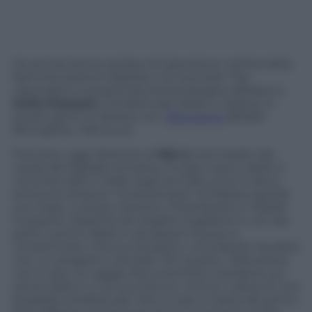
Ha ancora senso parlare di televisione nell’era della
frammentazione digitale e di Youtube? Per
rispondere a questa domanda bisogna affidarsi a
Carlo Freccero
, l’intellettuale della tv italiana, in
questi giorni in libreria con
Televisione
(Bollati
Boringhieri, 7,65 euro).
Freccero, oggi direttore di
Rai 4
, rete leader dei
canali del digitale terrestre, è stato il guru della tv
commerciale in Italia negli anni 80 e a lui si deve
anche la versione “rivoluzionaria” di Raidue (quella
con Fazio, Luttazzi, Santoro, Chiambretti e i fratelli
Guzzanti). Assieme ad
Angelo Guglielmi
, è uno dei
pochi uomini della tv ad essere riuscito a
contaminare critica e prodotto, conciliando l’Auditel
con un progetto culturale. Per questo,
Televisione
non è solo un saggio documentato e brillante sul
senso della tv e sul suo futuro, ma ha il valore di una
biografia intellettuale. Non a caso si tratta del primo