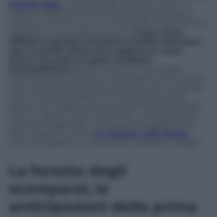
Foresta Nera
i corpi di dodici persone morte: si
tratta di dodici persone di nazionalità francese e
tedesca, uccise in un arco temporale di trent’anni e
seppellite in una fossa comune.
Il caso viene
affidato al giudice istruttore Camille Hartmann
che, in quella stessa zona appena un anno
prima, ha avuto un grave incidente
automobilistico
.Quello scontro le ha causato
un’amnesia da cui fatica a riprendersi ma c’è di più:
forse, proprio quella sera, Camille ha visto qualcosa
che non doveva vedere. Ecco perché, quando
partono le indagini, qualcuno cercherà di fermarla.
Oltre ai classici cardini del thriller,
La foresta degli
scomparsi
aggiunge nella sua sceneggiatura un
forte impegno contro
la violenze sulle donne
,
tema sviluppato con originalità e grande coraggio.
La foresta degli
scomparsi, le
anticipazioni della prima