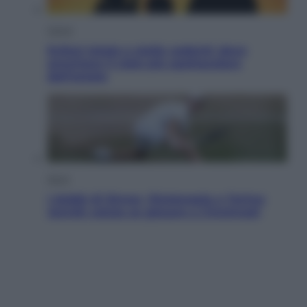
Viaggi
Eclissi totale e stelle cadenti: dove
ammirare il cielo più spettacolare
dell’estate
Sport
I dubbi di Sinner, fisioterapia a Torino:
Jannik valuta se giocare a Cincinnati