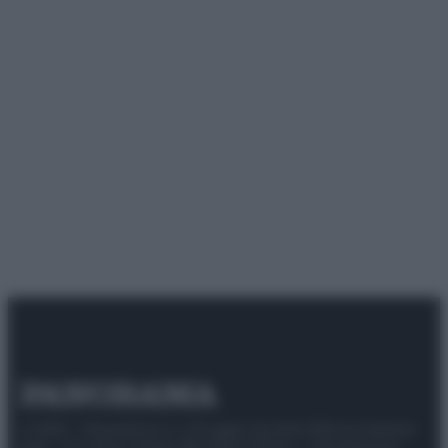
© 2025 – Panorama s.r.l. (Gruppo Società Editrice Italiana
spa) – Via Vittor Pisani 28, 20124 Milano – riproduzione