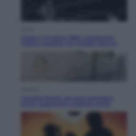
Musica
Queen: il 9 agosto 1986 a Knebworth
l’ultimo concerto con Freddie Mercury
Economia
Cassetto fiscale: ora puoi controllare
avvisi, pagamenti e pratiche online