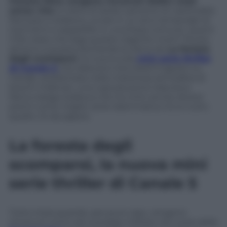
Foresta Nera vengono rinvenuti dodici corpi
senza vita:
si tratta di dodici persone di nazionalità
francese e tedesca, uccise in un arco temporale di
trent’anni e seppellite in una fossa comune. Qual è
il filo rosso che lega queste tragiche morti? Ruota
attorno a questa domanda la trama de
La foresta
degli scomparsi
, la nuova sulla
mini serie thriller
di Canale 5
che debutta mercoledì 9 agosto su
Canale, ambientata nella misteriosa atmosfera di
boschi millenari, una coproduzione televisiva
franco-belga-tedesca che ha vinto anche diversi
premi come miglior serie drammatica. Ecco tutto
quello c’è da sapere.
La foresta degli
scomparsi, la nuova mini
serie thriller di Canale 5
Tutto inizia quando, per puro caso, vengono
rinvenuti vicino ad una base militare nel cuore della