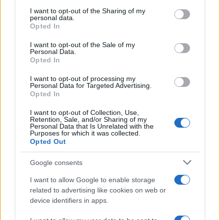
on the IAB’s List of Downstream Participants that may further
I want to opt-out of the Sharing of my
disclose it to other third parties.
personal data.
Opted In
Please note that this website/app uses one or more Google
services and may gather and store information including but
I want to opt-out of the Sale of my
Personal Data.
not limited to your visit or usage behaviour. You may click to
Opted In
grant or deny consent to Google and its third-party tags to
use your data for below specified purposes in below Google
I want to opt-out of processing my
consent section.
Personal Data for Targeted Advertising.
Opted In
I want to opt-out of Collection, Use,
Retention, Sale, and/or Sharing of my
Personal Data that Is Unrelated with the
Purposes for which it was collected.
Opted Out
Google consents
I want to allow Google to enable storage
related to advertising like cookies on web or
device identifiers in apps.