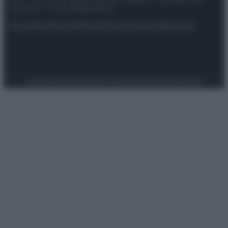
riservata – P.IVA 10518230965
Attualità
Lifestyle
Moda
Video
Podcast
Abbonati
Preferenze Privacy
Privacy Policy
Cookie Policy
Note legali