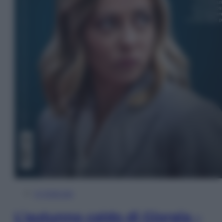
In Edicola
L’autunno caldo di Giorgia –