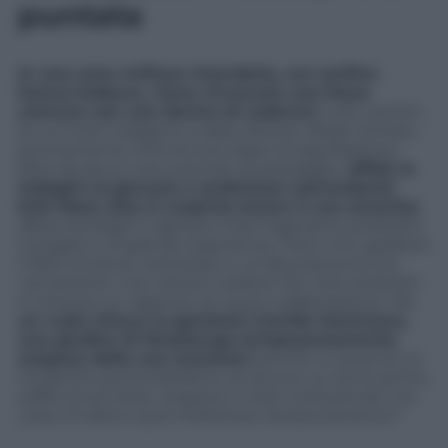
puntata
In una zona militare interdetta, sul confine
franco-tedesco, viene rinvenuta una fossa
comune con una decina di cadaveri
, tutti uomini,
le cui morti risalgono a date diverse. Birgit Scholtz,
prontamente intervenuta dopo la segnalazione
fatta da alcuni escursionisti di passaggio,
affida le
indagini al giovane e ambizioso comandante
Erik Maes (che si scoprirà essere il suo amante)
,
affiancandogli il capitano Franz Agerland, poliziotto
navigato e di grande esperienza. Franz non gradisce
il fatto di dover sottostare a un’altra persona ma
nonostante i loro diversi caratteri fra i due poliziotti
si instaura un rapporto di cauta collaborazione. Ma
un ruolo chiave lo giocherà Camille Hartmann,
una giudice di Strasburgo temporaneamente
sospesa dalle sue mansioni
perché, a causa di un
incidente automobilistico avvenuto un anno prima,
soffre di amnesie, angosce e stati confusionali: ma
cosa c’è dietro quel misterioso tamponamento?