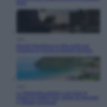
tutto
Esteri
Perché Hiroshima: la città scelta per
mostrare al mondo la bomba atomica
Viaggi
La Thailandia segreta è sul mare: 8
luoghi tra delfini rosa, grotte di smeraldo
e villaggi sull’acqua