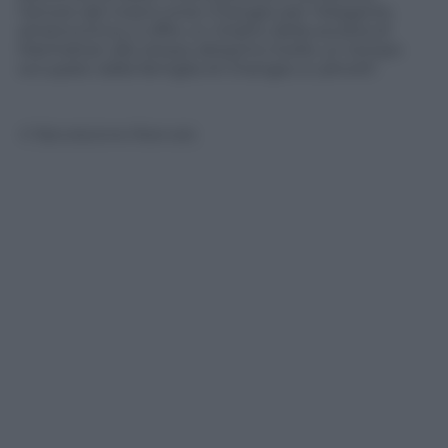
l’amore del nostro eroe Changez per l’elegante,
artistica Erica, si offre un ritratto della società di
Manhattan allo stesso altissimo livello un tempo
occupato dalla famiglia di Changez a Lahore\”.
© Riproduzione Riservata