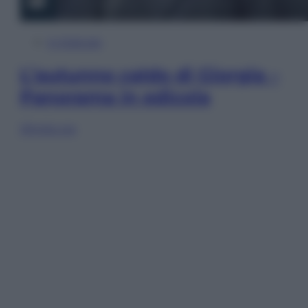
In Edicola
L’autunno caldo di Giorgia –
Panorama in edicola
Sfoglia ora