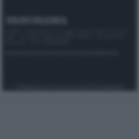
© 2025 – Panorama s.r.l. (Gruppo Società Editrice Italiana
spa) – Via Vittor Pisani 28, 20124 Milano – riproduzione
riservata – P.IVA 10518230965
Attualità
Lifestyle
Moda
Video
Podcast
Abbonati
Preferenze Privacy
Privacy Policy
Cookie Policy
Note legali