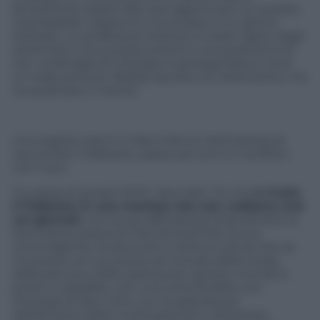
lentamente spazio alla vera ragione per cui questa
improbabile coppia si è incontrata in un giorno
d’estate: un professore straniero è stato rapito dagli
estremisti e la sua esecuzione è una questione di
ore. La famiglia di Changez è perseguitata e corre
un reale pericolo. Bobby ascolta con attenzione, ma
ha qualcosa in mente.
Una regista nata in India si lancia nell’impresa di
raccontare il Pakistan, paese per anni in conflitto
con il suo.
\”La gioia di questo film\”, dice Nair, \”è che
ci rivela
il Pakistan in una maniera che non vediamo mai
sui giornali
; con la sua raffinatezza straordinaria, la
lancinante poesia di Faiz Ahmed Faiz, la sua
sconvolgente musica sufi e l’antica cultura che sa
muoversi con sicurezza nel mondo della moda,
della pittura e dello spettacolo. Questo mondo è
posto in parallelo, con una certa fluidità, con
l’energia di New York, con la spietatezza
dell’America delle multinazionali e, attraverso