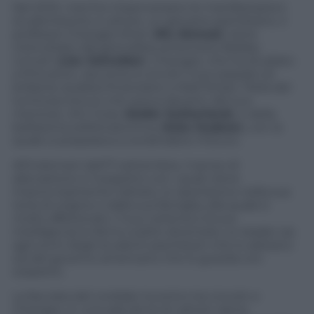
Nel 2010, mentre imperversano le manifestazioni
studentesche a Lahore, un giovane pachistano, il
professor Changez Khan (
Riz Ahmed
) viene
intervistato dal giornalista americano Bobby
Lincoln (
Liev Schreiber
). Changez, che ha studiato
a Princeton, racconta a Lincoln il suo passato di
brillante analista finanziario a Wall Street. Parla del
luminoso futuro che aveva davanti, del suo
mentore, Jim Cross (
Kiefer Sutherland
), e della
bellissima sofisticata Erica (
Kate Hudson
), con la
quale si preparava a condividere il futuro.
All’indomani dell’11 settembre, il senso di
alienazione e il sospetto con i quali viene
improvvisamente trattato, lo riportarono nella sua
terra di origine e dalla sua famiglia, alla quale è
molto affezionato. Il suo carisma e la sua
intelligenza lo fanno subito diventare un leader sia
agli occhi degli studenti pachistani che lo adorano
sia del governo americano che lo guarda con
sospetto.
La facciata del cordiale incontro tra Lincoln e
Changez, in una sala da tè di Lahore, lascia