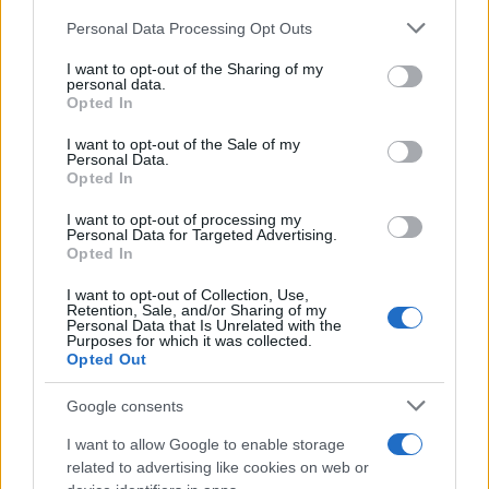
Personal Data Processing Opt Outs
This information may also be disclosed by us to third parties
on the IAB’s List of Downstream Participants that may further
I want to opt-out of the Sharing of my
disclose it to other third parties.
personal data.
Opted In
Please note that this website/app uses one or more Google
services and may gather and store information including but
I want to opt-out of the Sale of my
Personal Data.
not limited to your visit or usage behaviour. You may click to
Opted In
grant or deny consent to Google and its third-party tags to
use your data for below specified purposes in below Google
I want to opt-out of processing my
consent section.
Personal Data for Targeted Advertising.
Opted In
I want to opt-out of Collection, Use,
Retention, Sale, and/or Sharing of my
Personal Data that Is Unrelated with the
Purposes for which it was collected.
Opted Out
Google consents
I want to allow Google to enable storage
related to advertising like cookies on web or