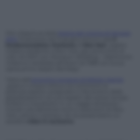
Film d’apertura della
Mostra del cinema di Venezia
2012,
finalmente dal 13 giugno arriva in sala
Il
fondamentalista riluttante
di
Mira Nair
, regista
indiana residente a New York, già Leone d’oro al
Lido nel 2001 con
Monsoon Wedding – Matrimonio
indiano
e candidata all’Oscar nel 1989 con la sua
opera prima
Salaam Bombay!
.
Tratta dall’
omonimo romanzo di Mohsin Hamid,
girata in cinque città su tre continenti, la
pellicola esplora i pregiudizi e il fenomeno della
globalizzazione nei suoi aspetti allo stesso tempo
brillanti e inquietanti, in un viaggio attraverso i
mondi culturalmente ricchi e seducenti di New
York, Lahore e Istanbul. Ve ne presentiamo un
estratto
video in esclusiva
.