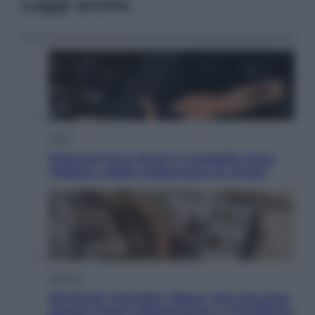
Leggi anche
Sport
Pellacani fa la storia: 5 medaglie d’oro
“Adesso voglio raggiungere le cinesi”
Lifestyle
Dal blush Charlotte Tilbury alle tote bag:
perché ormai collezioniamo e rivendiamo