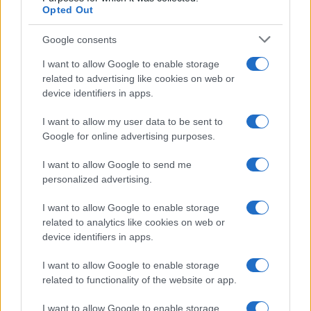
Opted Out
Google consents
I want to allow Google to enable storage
related to advertising like cookies on web or
device identifiers in apps.
I want to allow my user data to be sent to
Google for online advertising purposes.
I want to allow Google to send me
personalized advertising.
I want to allow Google to enable storage
related to analytics like cookies on web or
device identifiers in apps.
I want to allow Google to enable storage
related to functionality of the website or app.
I want to allow Google to enable storage