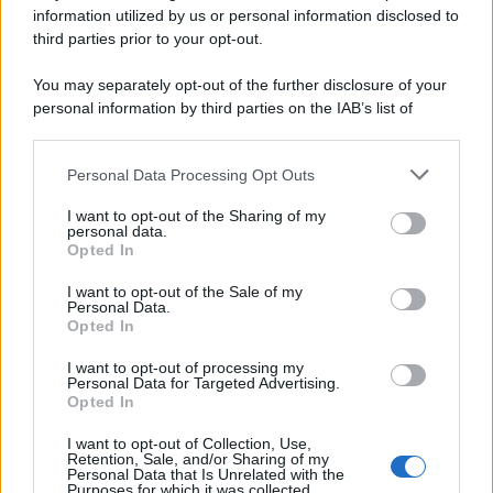
information utilized by us or personal information disclosed to
third parties prior to your opt-out.
You may separately opt-out of the further disclosure of your
personal information by third parties on the IAB’s list of
downstream participants.
Personal Data Processing Opt Outs
This information may also be disclosed by us to third parties
on the IAB’s List of Downstream Participants that may further
I want to opt-out of the Sharing of my
disclose it to other third parties.
personal data.
Opted In
Please note that this website/app uses one or more Google
services and may gather and store information including but
I want to opt-out of the Sale of my
Personal Data.
not limited to your visit or usage behaviour. You may click to
Opted In
grant or deny consent to Google and its third-party tags to
use your data for below specified purposes in below Google
I want to opt-out of processing my
consent section.
Personal Data for Targeted Advertising.
Opted In
I want to opt-out of Collection, Use,
Retention, Sale, and/or Sharing of my
Personal Data that Is Unrelated with the
Purposes for which it was collected.