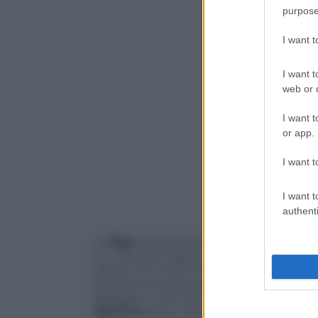
purpose
I want 
I want t
web or d
I want t
or app.
I want t
I want t
authenti
La
Figc
ha deciso di impugnare davanti 
cui il Giudice sportivo della
Lega Pro
ave
razzisti nei confronti dell’attaccante s
domenica scorsa aveva portato all’inter
Brianteo e che era stato correttamente ri
sportivo
, però, non aveva applicato le 