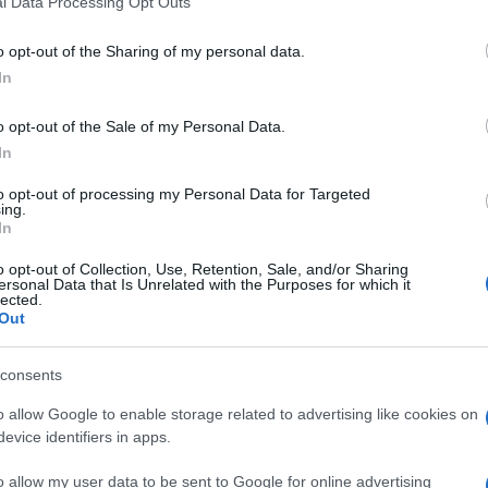
l Data Processing Opt Outs
including but not limited to your visit or usage behaviour. You may click 
 to Google and its third-party tags to use your data for below specifi
o opt-out of the Sharing of my personal data.
ogle consent section.
Giovanni
In
Capuano
3 Ottobre 2013
–
Lettura: 2 minuti
o opt-out of the Sale of my Personal Data.
In
to opt-out of processing my Personal Data for Targeted
ing.
In
o opt-out of Collection, Use, Retention, Sale, and/or Sharing
ersonal Data that Is Unrelated with the Purposes for which it
lected.
Out
nti preferite
consents
ro aveva applicato le esimenti per
o allow Google to enable storage related to advertising like cookies on
olleranza zero imposta dall’Uefa. Il caso
evice identifiers in apps.
appe della vicenda – le nuove norme
o allow my user data to be sent to Google for online advertising