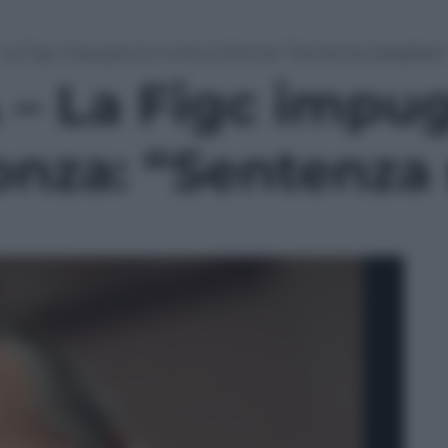
La Figc impugna la multa al Monza: “Sentenza sbagliata
– La Figc impug
onza: “Sentenza 