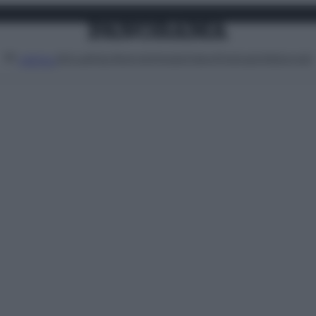
Attualità
Lifestyle
Moda
Video
Podcast
Abbonati
MENU