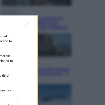
Televisione
Squid Game USA, il progetto di
David Fincher sarebbe stato
accantonato. Ecco cosa sappiamo
sonal or
ection to
nterest-
closed to
Cinema
Robin Hood – Il prezzo del sangue:
Hugh Jackman, altro che eroe! – Il
 third
video in esclusiva
Downstream
er and store