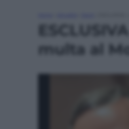
Home
»
Attualità
»
Sport
»
ESCLUSIVA – 
ESCLUSIVA 
multa al M