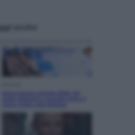
ggi anche
Economia
Nuovo bonus energia 2026, chi
potrà ottenerlo e quando arriva il
nuovo aiuto sulle bollette