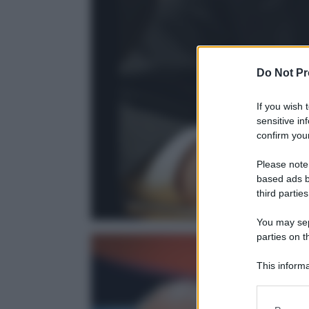
Do Not Pr
If you wish 
sensitive in
confirm your
Please note
based ads b
third parties
You may sepa
parties on t
This informa
Participants
Please note