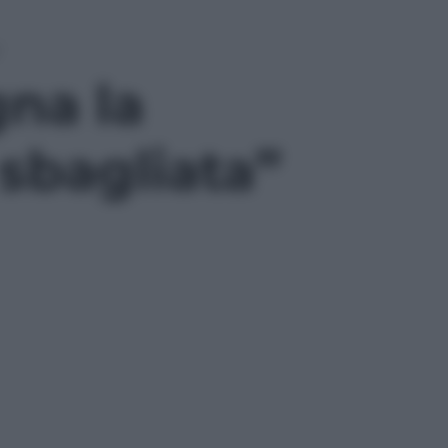
”
na la
sbagliata”