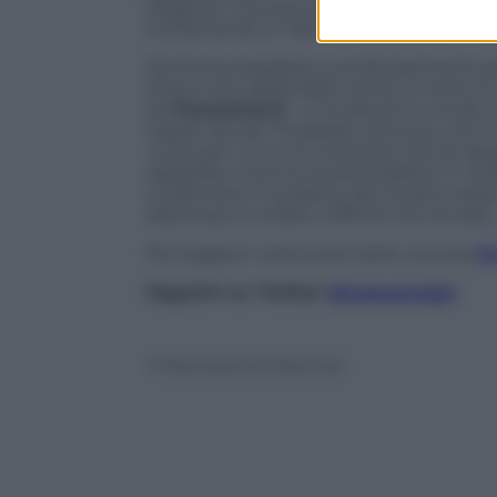
stagione, ma aveva evitato al Monza la s
richiamando la “fattiva collaborazione del
Sentenza sbagliata e profondamente p
d’ora in poi applicabile anche in serie A e
da
Panorama.it
– e ha deciso la via del 
regole attuali. Probabile, dunque, che i
curva per un turno evitando così di ra
appellate tutte le società italiane. E’ ev
confermare il verdetto del Giudice della 
destinata a crollare. Difficile che accada.
Per leggere i particolari della vicenda
C
Seguimi su Twitter
@capuanogio
© Riproduzione Riservata