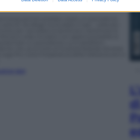
icura chiusura del settore di curva per una gara
la società e dei tesserati”.
ericolosa perché avrebbe creato un precedente
 serie B. Via Allegri ha studiato il caso – sollevato
ricorso per cancellare la sentenza e ripristinare le
l Monza si veda chiudere non appena possibile la
ppresentare un precedente cui si sarebbero
idente che, se la Corte di Giustizia federale dovesse
Lega Pro, tutta l’impalcatura della tolleranza zero è
LICCA QUI
L
d
P
e