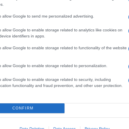
s.
to allow Google to send me personalized advertising.
o allow Google to enable storage related to analytics like cookies on
evice identifiers in apps.
o allow Google to enable storage related to functionality of the website
o allow Google to enable storage related to personalization.
o allow Google to enable storage related to security, including
cation functionality and fraud prevention, and other user protection.
alla
Corte di Giustizia federale
il dispositivo con
va multato di 9.000 euro il
Monza
dopo i cori
CONFIRM
enegalese del
Rimini
, Ameth Fall. Episodio che
ruzione per qualche minuto della gara allo stadio
portato nel referto del direttore di gara. Il
Giudice
nuove norme anti razzismo in vigore in questa
Data Deletion
Data Access
Privacy Policy