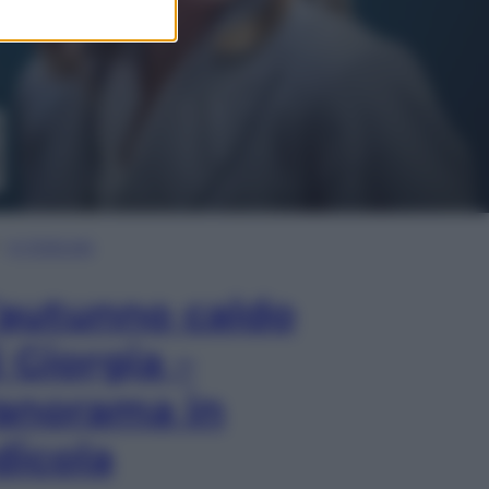
In Edicola
’autunno caldo
i Giorgia –
anorama in
dicola