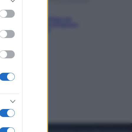
to grant or
ed purposes
Viaggi
Perché Vietnam Airlines sta
diventando la porta d’ingresso
italiana verso l’Asia