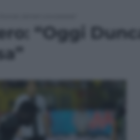
 Duncan, domani una sorpresa”
ero: “Oggi Dun
sa”