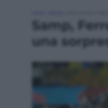
Home
»
Lifestyle
»
Samp, Ferrero: “Oggi
Samp, Ferr
una sorpre