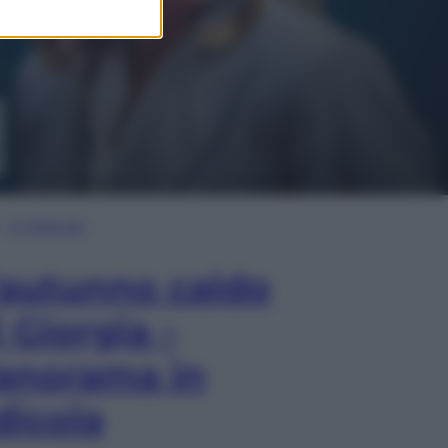
In Edicola
’autunno caldo
i Giorgia –
anorama in
dicola