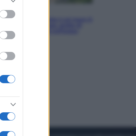
to grant or
ed purposes
Viaggi
La Thailandia segreta è sul mare: 8
luoghi tra delfini rosa, grotte di
smeraldo e villaggi sull’acqua