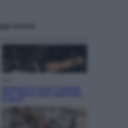
ggi anche
Sport
Pellacani fa la storia: 5 medaglie
d’oro “Adesso voglio raggiungere
le cinesi”