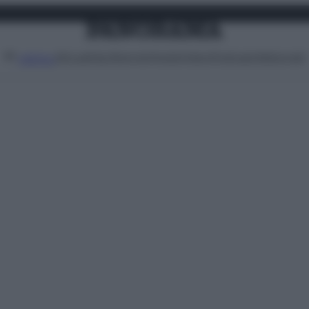
Attualità
Lifestyle
Moda
Video
Podcast
Abbonati
MENU