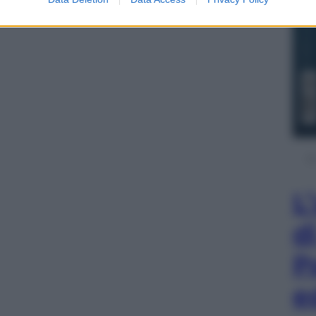
L
d
P
e