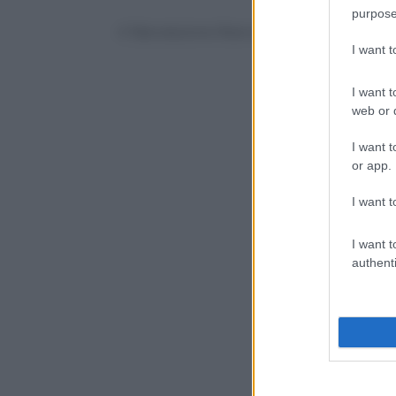
purpose
© Riproduzione Riservata
I want 
I want t
web or d
I want t
or app.
I want t
I want t
authenti