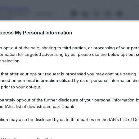
ndrea Soglio
 Luglio 2014
– Lettura: 1
inuto
ocess My Personal Information
to opt-out of the sale, sharing to third parties, or processing of your per
formation for targeted advertising by us, please use the below opt-out s
 selection.
nti preferite
 that after your opt-out request is processed you may continue seeing i
ato conferma la chiusura della trattativa
ased on personal information utilized by us or personal information dis
età dell’Inter e promette un grande
 prior to your opt-out.
rately opt-out of the further disclosure of your personal information by
he IAB’s list of downstream participants.
tion may also be disclosed by us to third parties on the IAB’s List of 
 that may further disclose it to other third parties.
 that this website/app uses one or more Google services and may gath