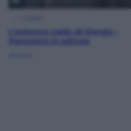
In Edicola
L’autunno caldo di Giorgia –
Panorama in edicola
Sfoglia ora