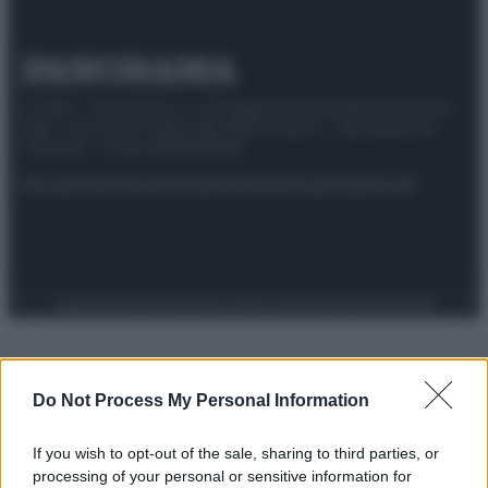
© 2025 – Panorama s.r.l. (Gruppo Società Editrice Italiana
spa) – Via Vittor Pisani 28, 20124 Milano – riproduzione
riservata – P.IVA 10518230965
Attualità
Lifestyle
Moda
Video
Podcast
Abbonati
Preferenze Privacy
Privacy Policy
Cookie Policy
Note legali
Do Not Process My Personal Information
If you wish to opt-out of the sale, sharing to third parties, or
processing of your personal or sensitive information for