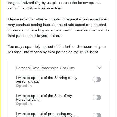
targeted advertising by us, please use the below opt-out
section to confirm your selection.
Please note that after your opt-out request is processed you
may continue seeing interest-based ads based on personal
information utilized by us or personal information disclosed to
third parties prior to your opt-out.
You may separately opt-out of the further disclosure of your
personal information by third parties on the IAB’s list of
downstream participants.
Personal Data Processing Opt Outs
This information may also be disclosed by us to third parties
on the IAB’s List of Downstream Participants that may further
I want to opt-out of the Sharing of my
disclose it to other third parties.
personal data.
Opted In
Please note that this website/app uses one or more Google
services and may gather and store information including but
I want to opt-out of the Sale of my
Personal Data.
not limited to your visit or usage behaviour. You may click to
Opted In
grant or deny consent to Google and its third-party tags to
use your data for below specified purposes in below Google
I want to opt-out of processing my
consent section.