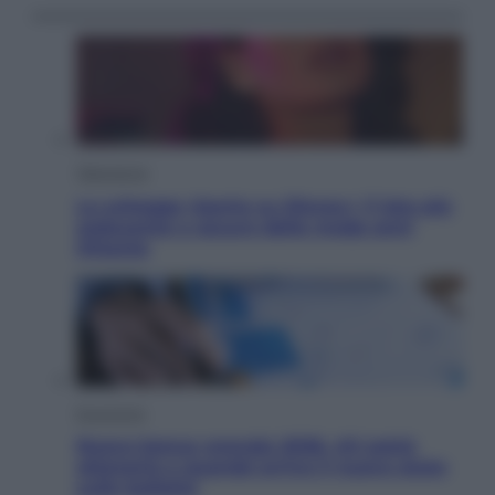
Televisione
Le schegge riporta su Disney+ il lato più
seducente e oscuro della moda anni
Ottanta
Economia
Nuovo bonus energia 2026, chi potrà
ottenerlo e quando arriva il nuovo aiuto
sulle bollette