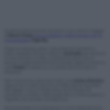
Qualche settimana fa, durante il suo ultimo viaggio
a
Miami
Fedez
aveva passato molto tempo con la
dj australiana
Tigerlily
.
Dopo la vacanza, però, i due presunti amanti si
erano separati: lei era volata in
Australia
per lavoro e
lui era tornato in Italia. La distanza, però, non è
servita a fargli dimenticare la dj dai capelli turchini e
così
Fedez
è risalito su un aereo ed è tornato in
America.
Non si sa se tra i due sia in atto una
storia d’amore
oppure se si tratti solo di un’infatuazione da parte
del rapper, ma un Fedez fiero di se stesso ha
condiviso una foto nella quale dà un sonoro bacio a
Tigerlily che sorride compiaciuta.
Riuscirà Fedez a conquistare il cuore della giovane