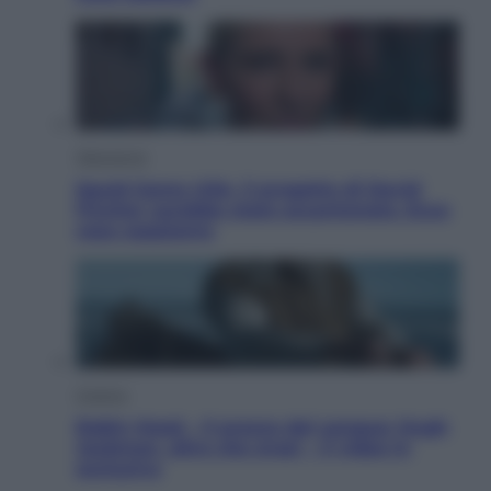
Televisione
Squid Game USA, il progetto di David
Fincher sarebbe stato accantonato. Ecco
cosa sappiamo
Cinema
Robin Hood – Il prezzo del sangue: Hugh
Jackman, altro che eroe! – Il video in
esclusiva