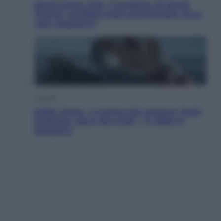
Squid Game USA, il progetto di David
Fincher sarebbe stato accantonato. Ecco
cosa sappiamo
Cinema
Robin Hood – Il prezzo del sangue: Hugh
Jackman, altro che eroe! – Il video in
esclusiva