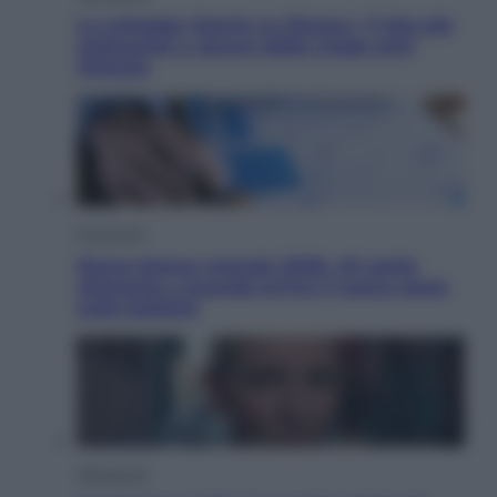
Le schegge riporta su Disney+ il lato più
seducente e oscuro della moda anni
Ottanta
Economia
Nuovo bonus energia 2026, chi potrà
ottenerlo e quando arriva il nuovo aiuto
sulle bollette
Televisione