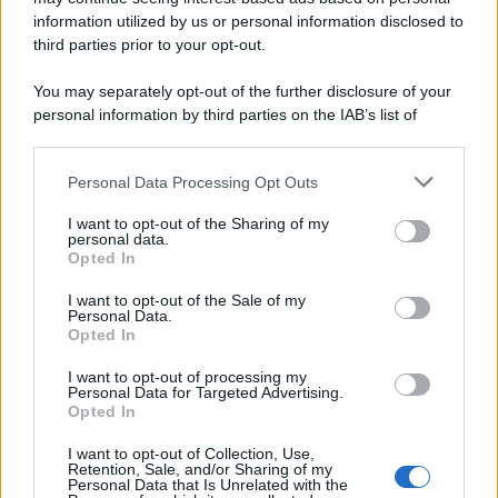
information utilized by us or personal information disclosed to
third parties prior to your opt-out.
You may separately opt-out of the further disclosure of your
personal information by third parties on the IAB’s list of
downstream participants.
Personal Data Processing Opt Outs
This information may also be disclosed by us to third parties
on the IAB’s List of Downstream Participants that may further
I want to opt-out of the Sharing of my
disclose it to other third parties.
personal data.
Opted In
Please note that this website/app uses one or more Google
services and may gather and store information including but
I want to opt-out of the Sale of my
Personal Data.
not limited to your visit or usage behaviour. You may click to
Opted In
grant or deny consent to Google and its third-party tags to
use your data for below specified purposes in below Google
I want to opt-out of processing my
consent section.
Personal Data for Targeted Advertising.
Opted In
I want to opt-out of Collection, Use,
Retention, Sale, and/or Sharing of my
Personal Data that Is Unrelated with the