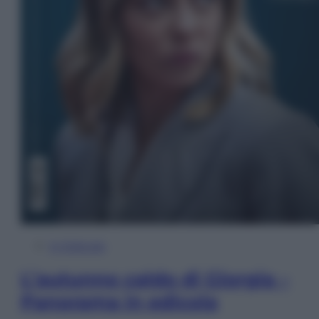
In Edicola
L’autunno caldo di Giorgia –
Panorama in edicola