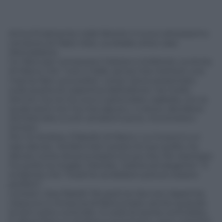
Arriva finalmente nelle librerie il nuovo attesissimo
romanzo di Fabio Volo,
La strada verso casa
(Mondadori).
Un libro per conoscere il dolore e la felicità. La storia
di Marco che “vive in folle, senza mai mettere una
marcia, fare una scelta”, come viene presentato
sulla quarta di copertina dall’editore. Ha molte
donne; ma ne ha una in particolare, Isabella, con la
quale però non ha mai saputo, o voluto, decidersi.
Sembra dire a tutti: amatemi pure, ma tenetevi
lontani.
Poi c’è Andrea, il fratello di Marco. Lui invece è un
tipo deciso. Ha fatto ben presto le sue scelte, ha
deciso come doveva essere la sua vita. Per esempio
ha scelto la moglie, Daniela, “sobria ed elegante”. È
evidente che “insieme avrebbero potuto essere
perfetti”.
Lontani i due fratelli. Poi però la vita non risparmia
nessuno e minaccia di frantumarsi, anche quando
la tieni sotto controllo. O credi di averla controllata.
E allora Marco e Andrea si avvicinano, sono costretti