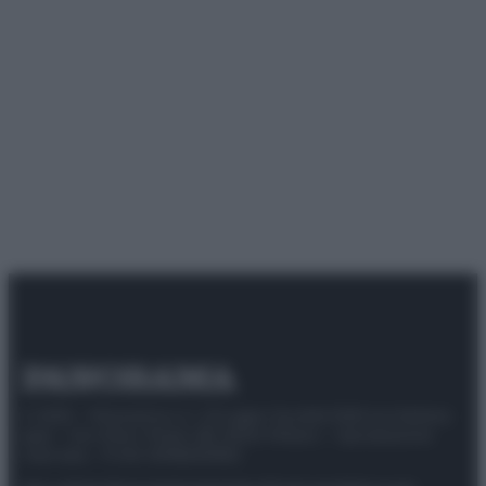
© 2025 – Panorama s.r.l. (Gruppo Società Editrice Italiana
spa) – Via Vittor Pisani 28, 20124 Milano – riproduzione
riservata – P.IVA 10518230965