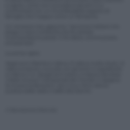
a capirsi, come non succedeva da anni. E a
confrontarsi con un inconfessabile segreto di
famiglia che li segue come un fantasma.
Un romanzo che, appunto, “racconta il dolore che
piega in due e la felicità che fa cantare
inventandosi le parole. Ci fa ridere, commuovere,
emozionare”.
Le prime righe:
Negli anni Ottanta si rideva. Si rideva molto di più. Si
rideva al lavoro, a scuola, con gli amici e soprattutto
si rideva in tv. Quegli anni erano un’epoca favolosa.
L’Italia vinceva i Campionati del mondo in Spagna,
la musica la facevano i dj e il suo ritmo dance
pulsava dalle radio e dalle discoteche.
© Riproduzione Riservata