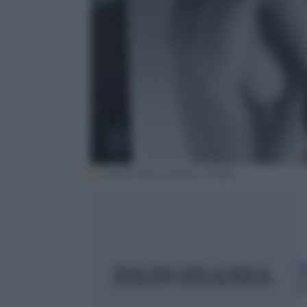
Valerie Macon/Getty Images
G
2
m