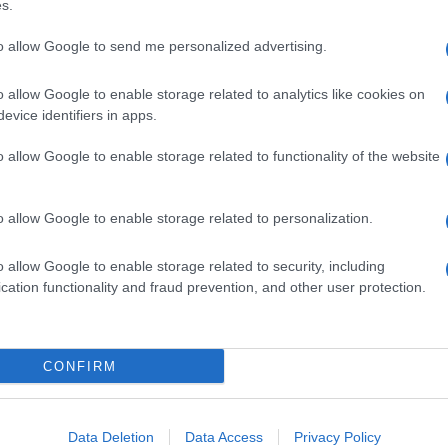
s.
 30,6%
to allow Google to send me personalized advertising.
 64,6% – 35,4
o allow Google to enable storage related to analytics like cookies on
evice identifiers in apps.
o allow Google to enable storage related to functionality of the website
o allow Google to enable storage related to personalization.
o allow Google to enable storage related to security, including
cation functionality and fraud prevention, and other user protection.
CONFIRM
Data Deletion
Data Access
Privacy Policy