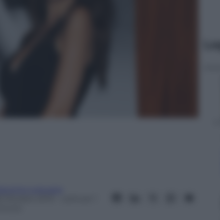
Le
iacomo Loquace
8 Ottobre 2013
– Lettura: 1
inuto