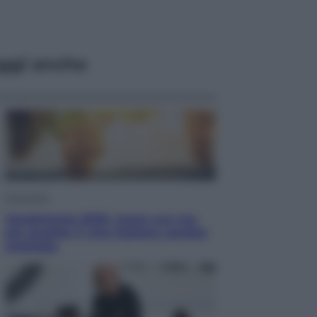
ggi anche
Economia
Vendemmia 2026, meno uva ma
più qualità: il vino italiano cambia
strategia