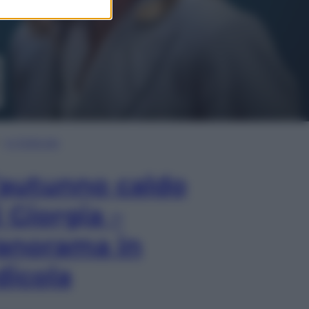
In Edicola
’autunno caldo
i Giorgia –
anorama in
dicola