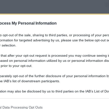
ocess My Personal Information
nti preferite
to opt-out of the sale, sharing to third parties, or processing of your per
la più attraente del pianeta, davanti a
formation for targeted advertising by us, please use the below opt-out s
 selection.
 that after your opt-out request is processed you may continue seeing i
ased on personal information utilized by us or personal information dis
 prior to your opt-out.
rately opt-out of the further disclosure of your personal information by
he IAB’s list of downstream participants.
tion may also be disclosed by us to third parties on the IAB’s List of 
 that may further disclose it to other third parties.
 that this website/app uses one or more Google services and may gath
l Data Processing Opt Outs