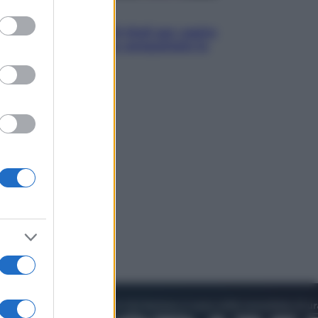
to grant or
Televisione
ed purposes
Estate da anime: 10 titoli per capire
il fenomeno che ha conquistato la
cultura pop