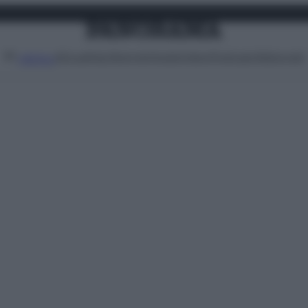
Attualità
Lifestyle
Moda
Video
Podcast
Abbonati
MENU