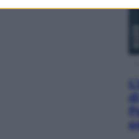
L
d
P
e