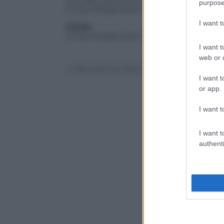
purpose
Emily Ratajkowski vs Alice Eve: 69,4% –
I want 
Finale
Emily Ratajkowski vs Jennifer Lawrence
I want t
web or d
© Riproduzione Riservata
I want t
or app.
I want t
I want t
authenti