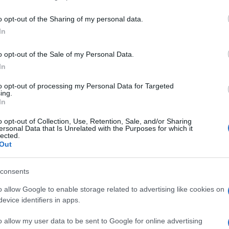
including but not limited to your visit or usage behaviour. You may click 
 to Google and its third-party tags to use your data for below specifi
o opt-out of the Sharing of my personal data.
ogle consent section.
In
o opt-out of the Sale of my Personal Data.
bile”
. Il celebre magazine di moda ha chiesto ai
’anno”
andando a pescare in un mazzo di 32 dive
In
votazioni e 5 turni a eliminazione diretta, l’ha
owski
, che in finale ha battuto
Jennifer Lawrence
to opt-out of processing my Personal Data for Targeted
ing.
 non vi dice niente, ecco un indizio: è la modella
In
ale (poi censurato)
Blurred Line
s – roba da oltre
be. La Ratajkowski ha sbaragliato una concorrenza
o opt-out of Collection, Use, Retention, Sale, and/or Sharing
ssando per
Bar Refaeli
,
Miranda Kerr
,
Blake Lively
ersonal Data that Is Unrelated with the Purposes for which it
 bollenti dello showbiz. Per dovere di cronaca,
lected.
Out
consents
 – 47,1%
o allow Google to enable storage related to advertising like cookies on
,3%
evice identifiers in apps.
: 52,5% – 47,5%
o allow my user data to be sent to Google for online advertising
 – 36,6%