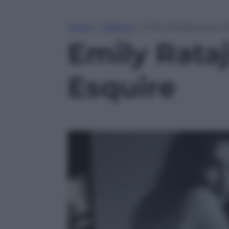
Home
»
Lifestyle
»
Emily Ratajkowski, d
Emily Rata
Esquire