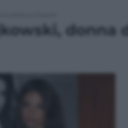
onna dell’anno di Esquire
jkowski, donna d