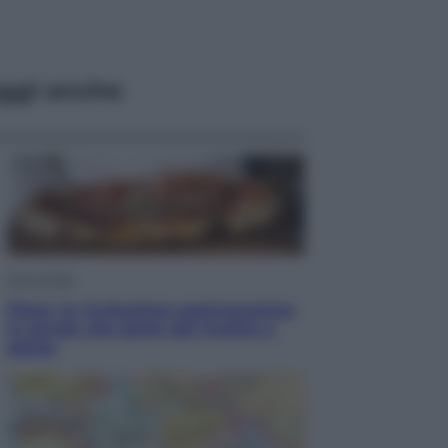
ggi anche
Vino e Cibo
Pizza, la rivoluzione gastronomica
in tavola che parte dal mulino a
pietra