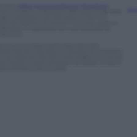
à visto
cadere la testa di Mauricio Pochettino
,
Sfog
ero ha spinto il Tottenham alla storica finale della
pi complimenti per fare posto al ritorno di
rcia del Watford. Tre esoneri in tre mesi, quasi un
llenatore in Inghilterra non è più sinonimo di
dei conti.
meno un anno dopo averlo trascinato nella
ella Premier, al burrascono divorzio tra il Chelsea e
 Cup. Roba da tribunali e carte bollate (non ancora
ini italiane o latine piuttosto che british. Invece è
sperimentato sulla sua pelle.