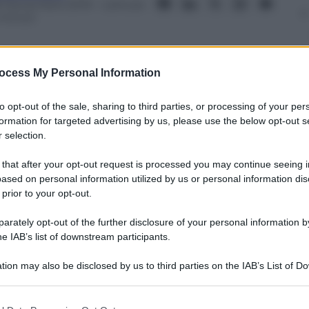
9 Novembre 2019
– Lettura:
 minuti
ocess My Personal Information
to opt-out of the sale, sharing to third parties, or processing of your per
nti preferite
formation for targeted advertising by us, please use the below opt-out s
 selection.
o che non riesce a far decollare i
e tecnici con sempre maggiore velocità
 that after your opt-out request is processed you may continue seeing i
ased on personal information utilized by us or personal information dis
 prior to your opt-out.
rately opt-out of the further disclosure of your personal information by
he IAB’s list of downstream participants.
tion may also be disclosed by us to third parties on the IAB’s List of 
 that may further disclose it to other third parties.
 that this website/app uses one or more Google services and may gath