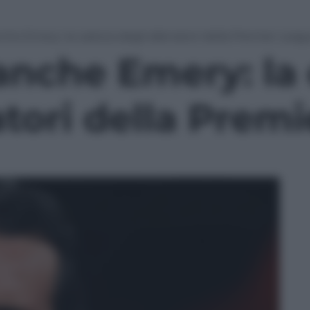
che Emery: la caduta degli allenatori della Premier Leag
anche Emery: la
atori della Prem