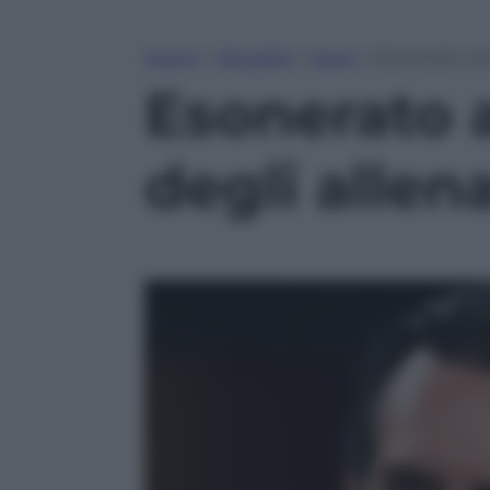
Home
»
Attualità
»
Sport
»
Esonerato an
Esonerato 
degli allen