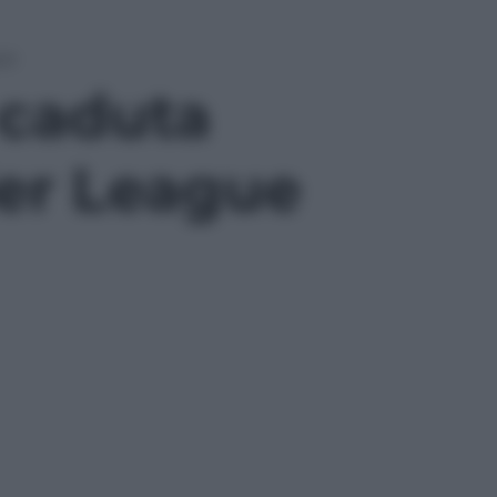
ue
 caduta
ier League