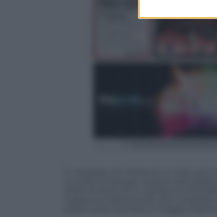
E’ singolare che l’Arsenal, un club che 
successi di Wenger, questa volta abbia s
testimonianza di un cambio di mentalit
inglese ai massimi livelli. Ed è singol
essere stato sconfitto a maggio nella fi