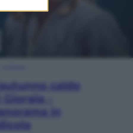
In Edicola
’autunno caldo
i Giorgia –
anorama in
dicola