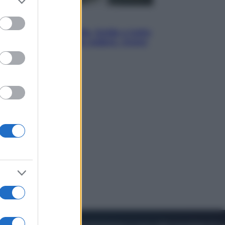
to grant or
ed purposes
Viaggi
In Vietnam, con stile. Guida a tutto
il meglio che c’è da vedere, vivere
(e gustare)