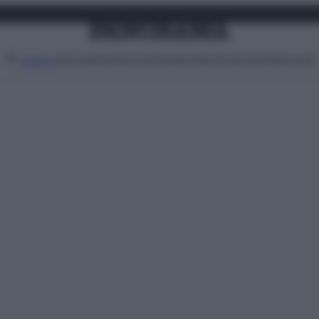
Attualità
Lifestyle
Moda
Video
Podcast
Abbonati
MENU