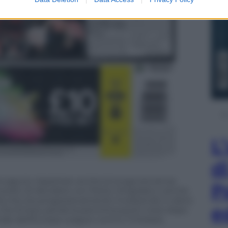
L
d
ha saputo rispettare anche la lunga era senza
P
celto di decidere con fretta. Singolare e anche
à che sta progressivamente investendo il calcio
e
are che Emery perda la panchina pochi mesi dopo
nale dell’Europa League contro il Chelsea.