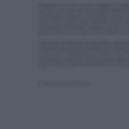
Singolare perché questa stagione ha gi
tecnico che solo sei mesi prima dell’eson
Champions League. Licenziato senza trop
Mourinho. E prima era capitato a Javi Ga
record per la Premier League anche se a
avere tempi più lunghi prima della resa 
Dall’addio di Ranieri al Leicester, nem
straordinaria avventura della conquista d
Conte con in bacheca un titolo e una FA
concluse), quasi più simile a certe abitud
così: Emery, al pari di Pochettino, lo ha 
© Riproduzione Riservata