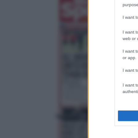
purpose
I want 
I want t
web or d
I want t
or app.
I want t
I want t
authenti