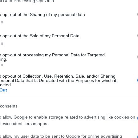
l Data Processing Opt Outs
including but not limited to your visit or usage behaviour. You may click 
 to Google and its third-party tags to use your data for below specifi
o opt-out of the Sharing of my personal data.
ogle consent section.
In
o opt-out of the Sale of my Personal Data.
In
o il posto a
Unai Emery
, tecnico spagnolo seduto
to opt-out of processing my Personal Data for Targeted
2018 e mai veramente entrato nel cuore dei tifosi
ing.
i allenatore vincente in Europa League e creatore di
In
rgenti. Licenziato per non aver raggiunto i risultati
china presa in un’annata che già avrebbe dovuto
o opt-out of Collection, Use, Retention, Sale, and/or Sharing
 la prima a Londra senza gloria.
ersonal Data that Is Unrelated with the Purposes for which it
lected.
mier League (18 punti in 13 giornate, distacco
Out
dalla zona Champions League che dista 8
 di Lega e un’Europa League con qualche luce ma
consents
oco promesso, gestione problematica dentro lo
ivo con l’ambiente esterno, certificato dalle prime
o allow Google to enable storage related to advertising like cookies on
evice identifiers in apps.
o allow my user data to be sent to Google for online advertising