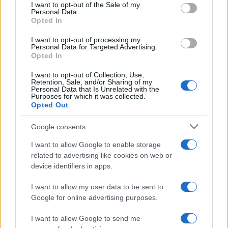
services and may gather and store information including but
I want to opt-out of the Sale of my
Personal Data.
not limited to your visit or usage behaviour. You may click to
Opted In
grant or deny consent to Google and its third-party tags to
use your data for below specified purposes in below Google
I want to opt-out of processing my
consent section.
Personal Data for Targeted Advertising.
Opted In
I want to opt-out of Collection, Use,
Retention, Sale, and/or Sharing of my
Personal Data that Is Unrelated with the
Purposes for which it was collected.
Opted Out
Google consents
I want to allow Google to enable storage
related to advertising like cookies on web or
device identifiers in apps.
I want to allow my user data to be sent to
Google for online advertising purposes.
I want to allow Google to send me