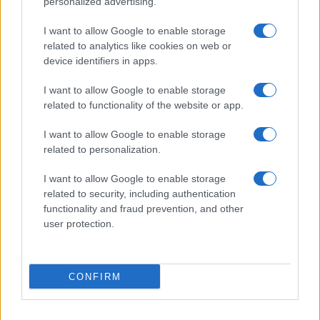
personalized advertising.
I want to allow Google to enable storage
related to analytics like cookies on web or
device identifiers in apps.
I want to allow Google to enable storage
related to functionality of the website or app.
I want to allow Google to enable storage
related to personalization.
I want to allow Google to enable storage
related to security, including authentication
functionality and fraud prevention, and other
user protection.
CONFIRM