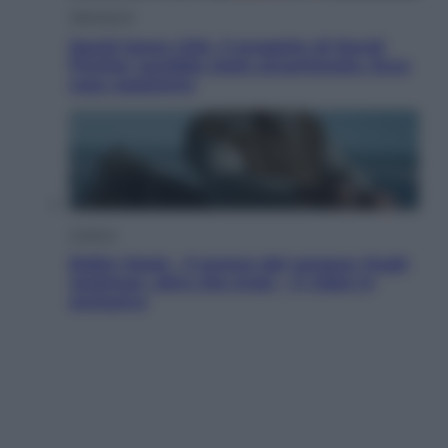
Televisione
Squid Game USA, il progetto di David
Fincher sarebbe stato accantonato. Ecco
cosa sappiamo
Cinema
Robin Hood – Il prezzo del sangue: Hugh
Jackman, altro che eroe! – Il video in
esclusiva