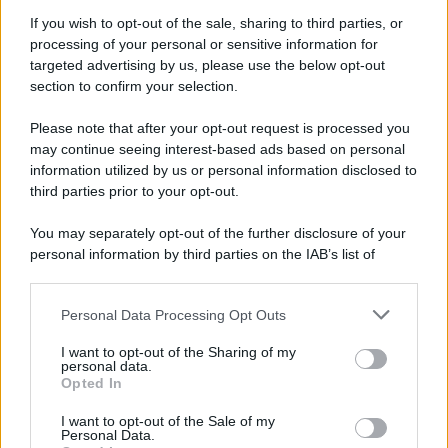
If you wish to opt-out of the sale, sharing to third parties, or
processing of your personal or sensitive information for
targeted advertising by us, please use the below opt-out
section to confirm your selection.
Please note that after your opt-out request is processed you
may continue seeing interest-based ads based on personal
information utilized by us or personal information disclosed to
third parties prior to your opt-out.
You may separately opt-out of the further disclosure of your
personal information by third parties on the IAB’s list of
downstream participants.
Personal Data Processing Opt Outs
This information may also be disclosed by us to third parties
on the IAB’s List of Downstream Participants that may further
I want to opt-out of the Sharing of my
disclose it to other third parties.
personal data.
Opted In
Please note that this website/app uses one or more Google
services and may gather and store information including but
I want to opt-out of the Sale of my
Personal Data.
not limited to your visit or usage behaviour. You may click to