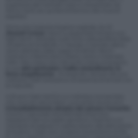
supereroe dal mantello rosso è interpretato da
Henry Cavill, sex symbol britannico dai muscoli
esplosivi.
Prima che il pianeta Krypton esploda, Jor-El
(
Russell Crowe
) riesce a catapultare lontano suo
figlio Kal-EI. Atterrato sulla Terra, nella periferia della
cittadina di Smallville, in Kansas, il neonato alieno
viene adottato dalla coppia Jonathan (Kevin
Costner) e Martha Kent (Diane Lane) e chiamato
Clark. Man mano che il fanciullo cresce emergono
le sue
doti particolari, l’udito straordinario, la
forza stupefacente
… Emarginato, diverso dai suoi
coetanei, Clark avrà piena conoscenza di sé solo con
la maturità.
A 33 anni Clark-Kal-El è un individuo tormentato,
che cerca di nascondere i suoi poteri anche se è
irrimediabilmente attratto dal salvare l’umanità
.
Intanto il generale Zod (Michael Shannon),
l’assassino del suo padre genetico, insieme a un
manipolo di seguaci è sopravvissuto alla distruzione
di Krypton. Dopo aver scoperto la posizione di Kal-
El, il suo obiettivo è sottometterlo e appropriarsi dei