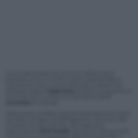
L’icona dei fumetti Dc Comics e della cultura
popolare torna in un film evento spettacolare e
imponente. Ecco
L’uomo d’acciaio
, il reboot che
rifonda la saga di
Superman
, prossima anteprima in
dvd e blu-ray in uscita con Panorama (dal
7
novembre
in edicola).
Traboccante di effetti speciali impressionanti, epico
sia nelle immagini da deflagrazione visiva sia nelle
musiche di Hans Zimmer, alla regia ha lo
statunitense
Zack Snyder
, già autore del racconto
semistorico sulla battaglia delle Termopili 300. Il