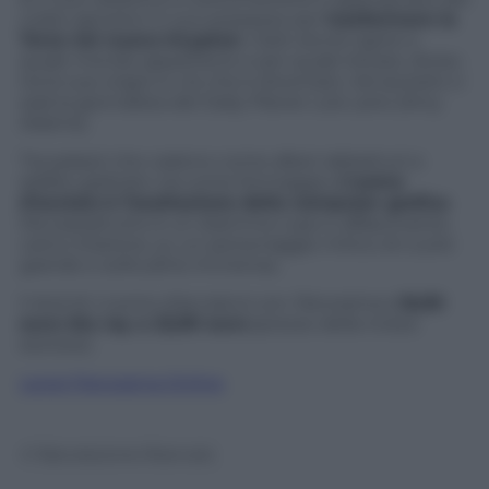
codici genetici in suo possesso per
trasformare la
Terra nel nuovo Krypton
. Clark dovrà capire a
quale mondo appartiene e per quale lottare, diviso
tra le sue origini e ciò che è diventato. Ad aiutarlo ci
sarà la giornalista del Daily Planet Lois Lane (Amy
Adams).
Tra palazzi che cadono come alberi abbattuti e
asfalto grattato via come formaggio,
L’uomo
d’acciaio
è l’esaltazione della computer grafica
.
Ma soprattutto è un dramma cupo e affascinante,
carico d’azione, su un personaggio mitico di cuore
grande e solitudine immensa.
Il dvd di
L’uomo d’acciaio
è con
Panorama
a
16,90
euro
;
blu ray a 22,90 euro
(prezzo della rivista
escluso).
Leggi Panorama Online
© Riproduzione Riservata