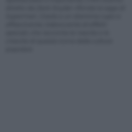
diretto da Zack Snyder rifonda la saga di
Superman. Grazie a un dramma cupo e
affascinante, traboccante di effetti
speciali, che racconta la nascita e la
crescita di questa icona della cultura
popolare