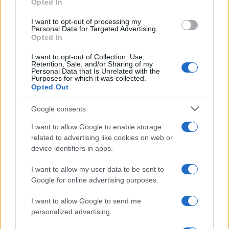
Opted In
grant or deny consent to Google and its third-party tags to
use your data for below specified purposes in below Google
I want to opt-out of processing my
consent section.
Personal Data for Targeted Advertising.
Opted In
I want to opt-out of Collection, Use,
Retention, Sale, and/or Sharing of my
Personal Data that Is Unrelated with the
Purposes for which it was collected.
Opted Out
Google consents
I want to allow Google to enable storage
related to advertising like cookies on web or
device identifiers in apps.
I want to allow my user data to be sent to
Google for online advertising purposes.
I want to allow Google to send me
personalized advertising.