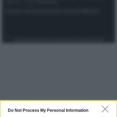
riservata – P.IVA 10518230965
Attualità
Lifestyle
Moda
Video
Podcast
Abbonati
Preferenze Privacy
Privacy Policy
Cookie Policy
Note legali
Do Not Process My Personal Information