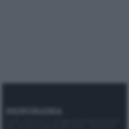
© 2025 – Panorama s.r.l. (Gruppo Società Editrice Italiana
spa) – Via Vittor Pisani 28, 20124 Milano – riproduzione