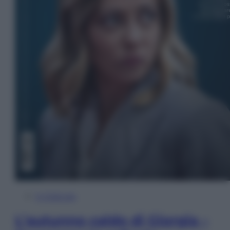
In Edicola
L’autunno caldo di Giorgia –