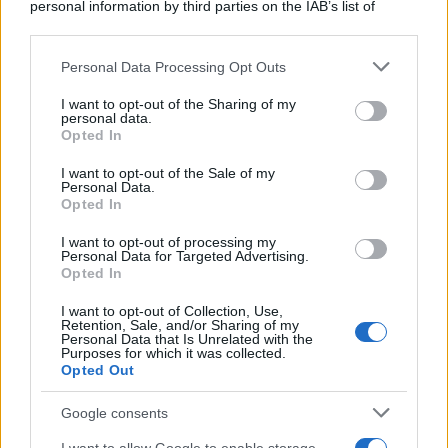
personal information by third parties on the IAB’s list of
downstream participants.
Personal Data Processing Opt Outs
This information may also be disclosed by us to third parties
on the IAB’s List of Downstream Participants that may further
I want to opt-out of the Sharing of my
disclose it to other third parties.
personal data.
Opted In
Please note that this website/app uses one or more Google
services and may gather and store information including but
I want to opt-out of the Sale of my
Personal Data.
not limited to your visit or usage behaviour. You may click to
Opted In
grant or deny consent to Google and its third-party tags to
use your data for below specified purposes in below Google
I want to opt-out of processing my
consent section.
Personal Data for Targeted Advertising.
Opted In
I want to opt-out of Collection, Use,
Retention, Sale, and/or Sharing of my
Personal Data that Is Unrelated with the
Purposes for which it was collected.
Opted Out
Google consents