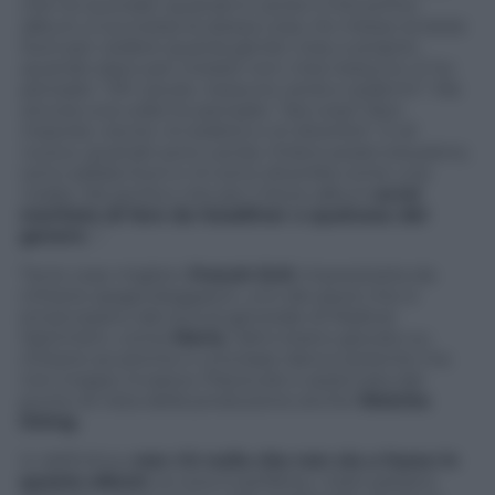
che ho suonato, quando è uscito il mio primo
album, è successa la stessa cosa. Ho messo la testa
fuori per vedere quanta gente c’era, e proprio
quando stavo per iniziare non c’era nessuno. E ho
pensato: “Oh cavolo, nessuno verrà a vedermi”. Ma
ancora una volta ho pensato: “Sai cosa? Non
importa. Uscirò, mi esibirò e mi divertirò”. E di
nuovo, quando sono uscita, l’intero posto era pieno,
sono saltata fuori e mi sono divertita come una
matta. Ma sentivo che per il terzo album
avrei
meritato di fare da headliner o qualcosa del
genere
..
.”.
Tra le cose migliori,
French Exit
impreziosita da
chitarre spagnoleggianti, uno dei pezzi che si
emancipano dal sound generale di Radical
Optimism, come
Maria
, l’altro brano giocato su
chitarre acustiche e una base dance potente ma
non troppo invasiva. Piacevole e azzeccata dal
punto di vista della produzione anche
Watcha
Doing.
In definitiva,
non c’è nulla che non sia a fuoco in
questo album
, la voce è perfetta, i testi parlano