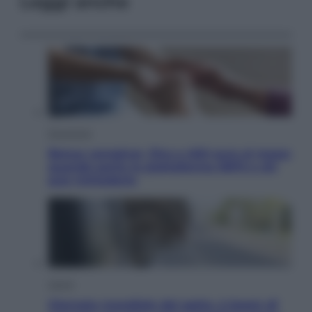
Leggi anche
Economia
Bonus caregiver, fino a 400 euro al mese:
quando parte la piattaforma INPS e chi
può richiederlo
Viaggi
Giornata mondiale del gatto, è boom di