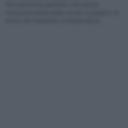
formalmente perfetto, ma senza
nessuna sostanziale novità. A giugno, lo
show da headliner a Glastonbury