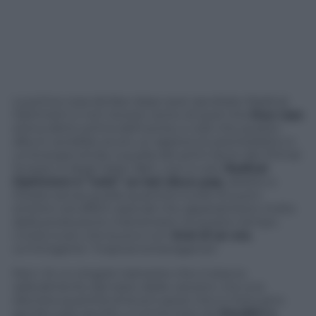
La prima cosa da fare dopo aver ascoltato Radical
Optimism è non tenere cento di quel che
Dua Lipa
aveva detto prima dell’uscita, e cioè che questo
album avrebbe avuto un approccio psichedelico e
un’energia simile a quella dei primi lavori dei Primal
Scream e degli Oasis. Beh, non è così.
Radical
Optimism
è “solo” un bel disco pop
, diretto e
lineare senza quella quantità inutile di suoni
sintetici ed effetti speciali che appesantisce molta
della produzione mainstream di questo tempo.
L’inizio è più che buono con
End of an era
,
un’intrigante “tropical extravaganza”.
Non c’è un singolo trainante che si stacca
radicalmente dal resto delle canzoni, ma una
discreta quantità di buoni pezzi che si insinuano
ascolto solo ascolto, a cominciare da
Houdini e