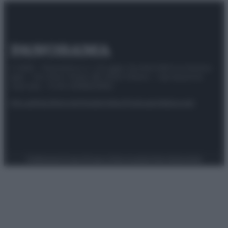
© 2025 – Panorama s.r.l. (Gruppo Società Editrice Italiana
spa) – Via Vittor Pisani 28, 20124 Milano – riproduzione
riservata – P.IVA 10518230965
Attualità
Lifestyle
Moda
Video
Podcast
Abbonati
Preferenze Privacy
Privacy Policy
Cookie Policy
Note legali