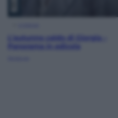
In Edicola
L’autunno caldo di Giorgia –
Panorama in edicola
Sfoglia ora