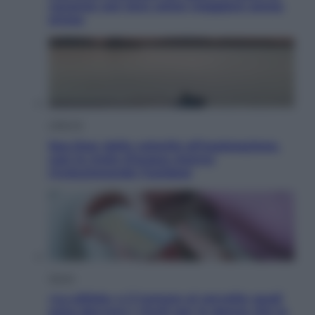
vacanze con loro: come viaggiare senza
stress
Lifestyle
Sea-Doo: dalla velocità all’esplorazione,
così le moto d’acqua stanno
rivoluzionando l’outdoor
Salute
«La pillola» e il tumore al cervello: quali
sono davvero i rischi per le donne che la