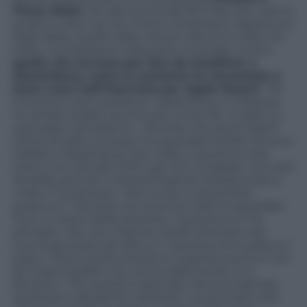
These Walls
che del sound del Brit Pop non hanno
proprio nulla, ma che invece richiamano l’approccio
degli Abba, quello delle canzoni dal tono triste nel
testo, ma esplosive nella parte musicale, ovvero
quelle che servono per fare da headliner a
Glastonbury,
come la cantante ha raccontato a
Zane Lowe nell’intervista per Apple Music1
: “
Mi
emoziono solo a parlarne. Glastonbury è il festival,
ho amato andarci anche solo come fan. E salire su
quel palco ed esibirmi… Ricordo che pochi istanti
prima di salire sul palco ho guardato la folla. Mi sono
esibita a Glastonbury due volte, e la prima volta
avevo uno slot alle 12:15 o giù di lì, di sabato. Uno slot
terribile, perché il venerdì la gente fa festa tutta la
notte. E io pensavo: “Non so se si presenterà
qualcuno”. Ricordo che la prima volta ho guardato
fuori e c’erano delle persone, ma pioveva. E ho
pensato: “Ok, non importa. Andrò là fuoano dal
sound generale del disco.ri”. Quando sono salita sul
palco, l’intero posto era pieno, la gente era fuori con
gli impermeabili, che usciva dalle tende. E io
pensavo: “Oh, questo è speciale
. Sta succedendo
qualcosa e alla gente interessa”. La seconda volta