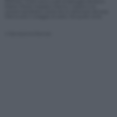
d’amore, i suoni sono curati al dettaglio da Kevin
Parker (Tame Impala) e Danny L Harlem e le
canzoni sembrano uscite da un dizionario del pop.
Manca solo il coraggio di osare. Ma quello verrà…
© Riproduzione Riservata