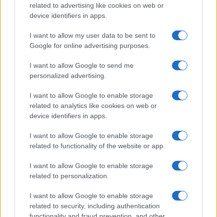
related to advertising like cookies on web or
device identifiers in apps.
I want to allow my user data to be sent to
Google for online advertising purposes.
I want to allow Google to send me
personalized advertising.
I want to allow Google to enable storage
related to analytics like cookies on web or
device identifiers in apps.
I want to allow Google to enable storage
related to functionality of the website or app.
I want to allow Google to enable storage
related to personalization.
I want to allow Google to enable storage
related to security, including authentication
functionality and fraud prevention, and other