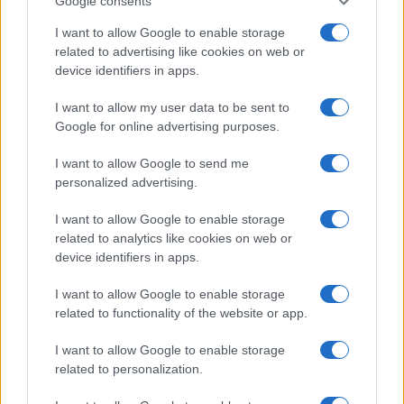
Google consents
I want to allow Google to enable storage
related to advertising like cookies on web or
device identifiers in apps.
I want to allow my user data to be sent to
Google for online advertising purposes.
I want to allow Google to send me
personalized advertising.
I want to allow Google to enable storage
related to analytics like cookies on web or
device identifiers in apps.
I want to allow Google to enable storage
related to functionality of the website or app.
I want to allow Google to enable storage
related to personalization.