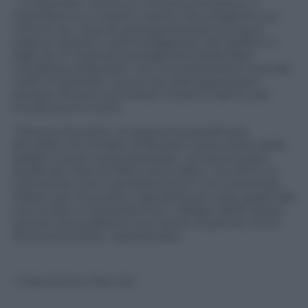
– Il Colombre. Come un immenso leviatano, il
Colombre è un mostro marino che sceglie le sue
vittime tra i marinai, perseguitandoli ovunque
vadano. Questo vuole la leggenda. Ma Stefano, il
figlio di un marinaio protagonista della fiaba
metaforica di Buzzati, vive una stranissima vicenda:
vede il Colombre. La sua vita sarà segnata per
sempre, finché incontrerà il mostro marino, per
trovare poi la morte.
-Poema a fumetti. Un’opera di straordinaria
attualità, che ha fatto di Buzzati il precursore delle
graphic novel contemporanee. La trama ricalca
quella del mito di Orfeo ed Euridice, ma Orfi è un
cantautore rock e perderà Eura in una misteriosa
Milano, per ritrovarla e riperderla più volte grazie alla
sua musica. A illustrarla sono i disegni dello stesso
autore, che pubblica il suo lavoro di pittore, ma in
forma di fumetto. Spettacolare.
© Riproduzione Riservata