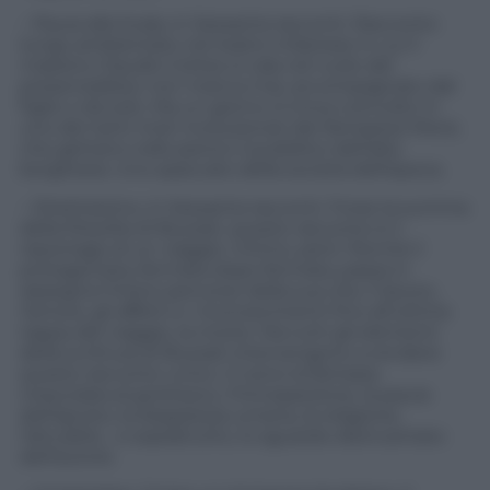
– Paura alla Scala, in Sessanta racconti. Racconto
lungo ambientato nel teatro milanese in cui il
maestro Claudio Cottes si cala nel ruolo del
presenzialista: non manca mai, accompagnato dal
figlio o da solo. Ma un giorno si trova coinvolto in
uno dei tanti moti rivoluzionari dei fantasiosi Morzi,
che gettano nelk panico il pubblico dell’alta
borghesia. Uno spaccato della società dell’epoca.
– Direttissimo, in Sessanta racconti. Forse la summa
della filosofia di Buzzati, questo racconto è il
reportage di un viaggio. Intimo, però. Perché il
protagonista, fermata dopo fermata, passa in
rassegna l’intero percorso della sua vita. Il lavoro,
l’amore, gli affetti e i riconoscimenti fino all’ultima
tappa del viaggio, la morte. Ma tutti gli elementi
della scrittura di Buzzati intervengono a rendere
questo racconto unico. Ci sono la fantasia
mescolata al grottesco, l’introspezione, la paura
dell’ignoto, la doppiezza umana, la religione,
l’attualità… e soprattutto, lo sguardo disincantato
dell’autore.