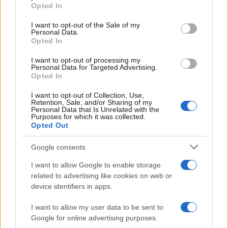
Opted In
Please note that this website/app uses one or more Google
services and may gather and store information including but
I want to opt-out of the Sale of my
Personal Data.
not limited to your visit or usage behaviour. You may click to
Opted In
grant or deny consent to Google and its third-party tags to
use your data for below specified purposes in below Google
I want to opt-out of processing my
consent section.
Personal Data for Targeted Advertising.
Opted In
I want to opt-out of Collection, Use,
Retention, Sale, and/or Sharing of my
Personal Data that Is Unrelated with the
Purposes for which it was collected.
Opted Out
Google consents
I want to allow Google to enable storage
related to advertising like cookies on web or
device identifiers in apps.
I want to allow my user data to be sent to
Google for online advertising purposes.