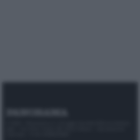
© 2025 – Panorama s.r.l. (Gruppo Società Editrice Italiana
spa) – Via Vittor Pisani 28, 20124 Milano – riproduzione
riservata – P.IVA 10518230965