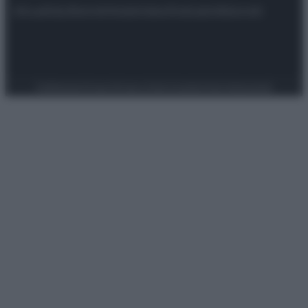
Attualità
Lifestyle
Moda
Video
Podcast
Abbonati
Preferenze Privacy
Privacy Policy
Cookie Policy
Note legali