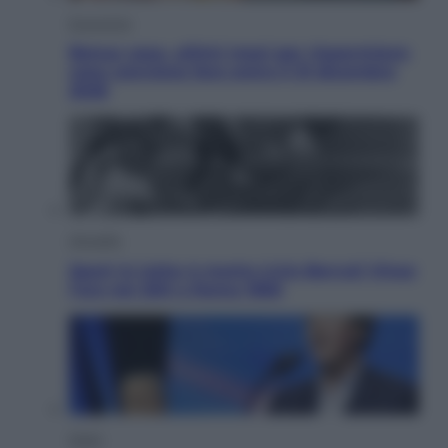
Economia
Bonus casa, ultimi mesi per risparmiare:
cosa conviene fare entro il 31 dicembre
2026
Attualità
Sport in lutto: è morto Livio Berruti Vinse
l’oro nei 200 a Roma 1960
Esteri