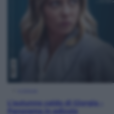
In Edicola
L’autunno caldo di Giorgia –
Panorama in edicola