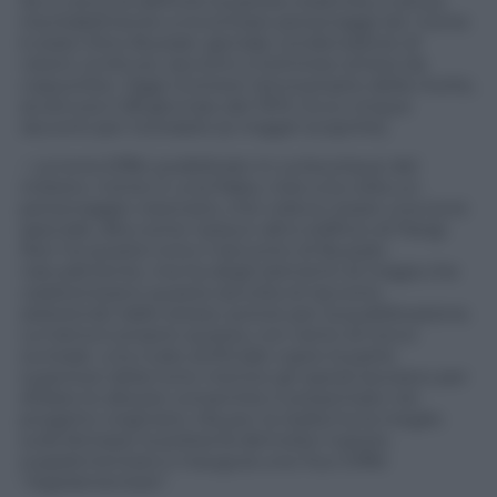
Se si cerca di definire la parola creatività, si arriva
inevitabilmente a incontrare personaggi rari. Come
è stato Dino Buzzati, geniale condensatore di
visioni, scritture, racconti e fulminee sintesi da
copywriter. Oggi ricorrere l’anniversario della morte,
avvenuta il 28 gennaio del 1972. Ecco cinque
racconti per ricordarlo (e magari scoprirlo).
– La torre Eiffel, pubblicato in La boutique del
mistero. Come in una fiaba, c’era una volta un
personaggio visionario, che voleva creare una torre
speciale, alta come nessun altro edificio di Parigi.
Non ha questo tono il racconto di Buzzati,
naturalmente, ma ha degli elementi di magia che
caratterizzano questa raccolta di racconti,
selezionati dallo stesso autore per la pubblicazione.
La trama è proprio questa, con tanto di tocco
surreale: una nube artificiale copre la parte
superiore della torre mentre gli operai lavorano per
sfidare le altezze consentite e presentate nel
progetto originario. Ma poi, la realtà ha la meglio
sulla fantasia: la polizia fa demolire il pezzo
supplementare e inaugura una Tour Eiffel
“regolamentare”.