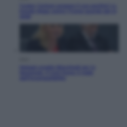
Tucker Carlson prepara il suo partito? La
fronda Maga contro Trump guarda già al
2028
Sport
Malagò sceglie Bianchedi per la
Nazionale. Il Coni frena: il nodo
dell’incompatibilità