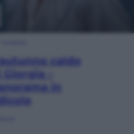
In Edicola
’autunno caldo
i Giorgia –
anorama in
dicola
lia ora