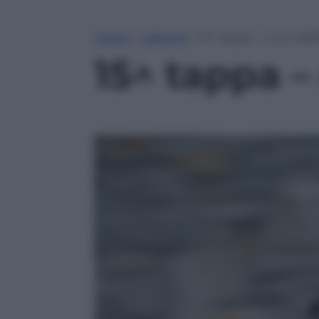
Home
»
Lifestyle
»
15^ tappa – e sul Gali
15^ tappa –