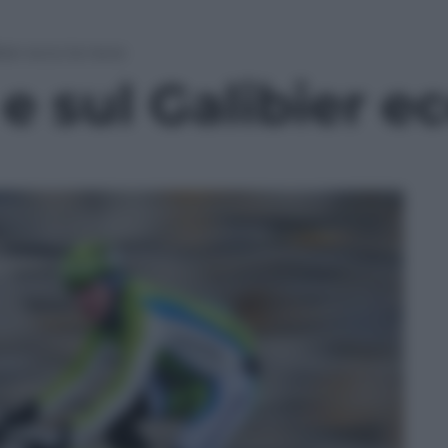
bier ecco la neve
 e sul Galibier e