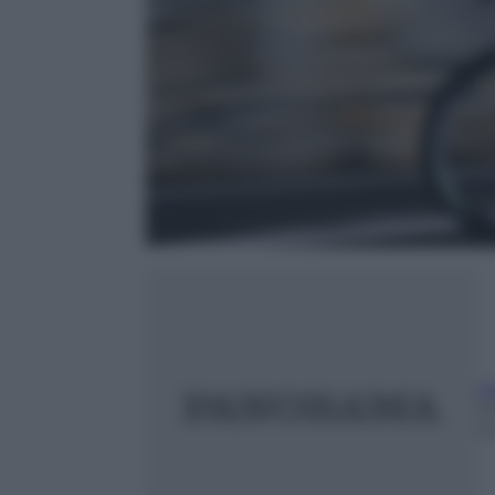
A
2
m