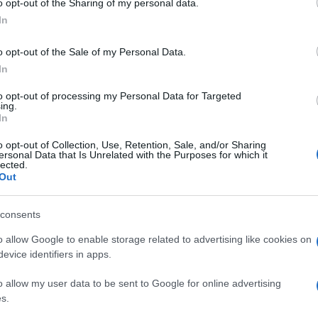
o opt-out of the Sharing of my personal data.
ogle consent section.
In
nto estero di questo
Giro
. L’arrivo é stato sul
iusa per neve. E’ stata davvero la tappa più dura
o opt-out of the Sale of my Personal Data.
vello! Il tempo peró era abbastanza buono e solo
In
da. La tappa si è svolta tranquilla nella la prima
 fosse ancora irrigidito dal tanto freddo preso
to opt-out of processing my Personal Data for Targeted
o sul Galibier. Anche oggi a a vincere é stato un
ing.
In
annondale Pro faremo la nostra pausa a
o opt-out of Collection, Use, Retention, Sale, and/or Sharing
ersonal Data that Is Unrelated with the Purposes for which it
lected.
Out
consents
o allow Google to enable storage related to advertising like cookies on
evice identifiers in apps.
o allow my user data to be sent to Google for online advertising
s.