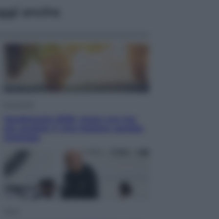
ggi anche
Economia
Vendemmia 2026, meno uva ma
più qualità: il vino italiano cambia
strategia
Sport