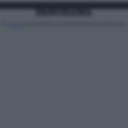
Attualità
Lifestyle
Moda
Video
Podcast
Abbonati
MENU