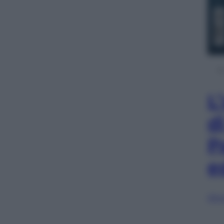
L
d
P
e
Sfog