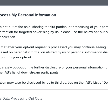
ocess My Personal Information
nti preferite
to opt-out of the sale, sharing to third parties, or processing of your per
, e non solo per il dislivello
formation for targeted advertising by us, please use the below opt-out s
 selection.
 that after your opt-out request is processed you may continue seeing i
ased on personal information utilized by us or personal information dis
 prior to your opt-out.
rately opt-out of the further disclosure of your personal information by
he IAB’s list of downstream participants.
tion may also be disclosed by us to third parties on the IAB’s List of 
 that may further disclose it to other third parties.
 that this website/app uses one or more Google services and may gath
l Data Processing Opt Outs
including but not limited to your visit or usage behaviour. You may click 
 to Google and its third-party tags to use your data for below specifi