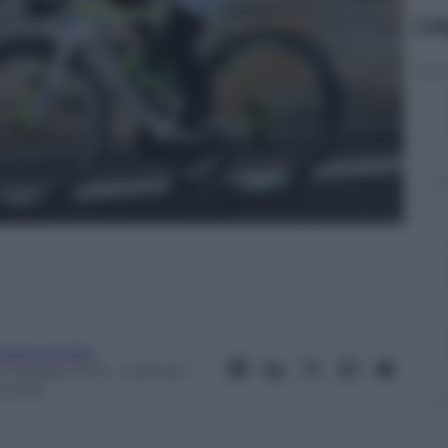
Le
ndrea Soglio
0 Maggio 2013
– Lettura: 1
inuto