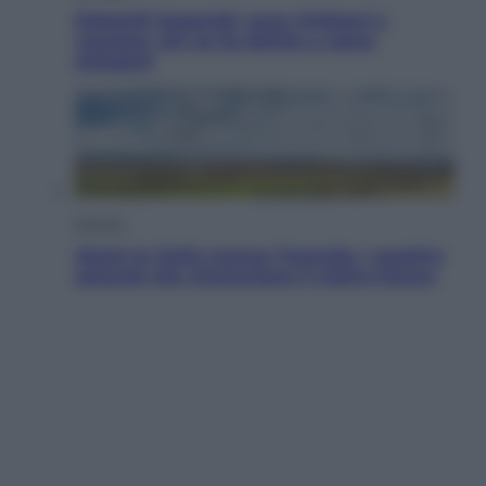
Dolomiti Superski, ecco rimborsi e
voucher: chi ne ha diritto e come
chiederli
Energia
Aiuto! In Italia manca l’energia. I quattro
ostacoli che minacciano il nostro futuro