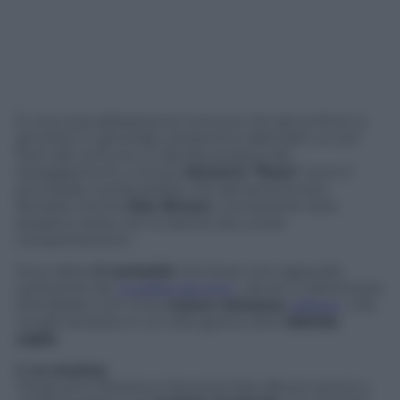
È una cosa abbastanza comune che gli scrittori, e
gli artisti in generale, presentino abitudini un po’
fuori dal comune. E talvolta proprio tali
atteggiamenti, o le loro
bizzarre “fisse”
, sono il
principale combustibile che alimenta la loro
fantasia. Anche
Dan Brown
, nonostante l’aria
posata e seria, non è esente da curiosi
comportamenti.
Ecco allora
5 curiosità
che forse non sapevate
sull’autore de
Il codice da Vinci
, da ieri in libreria per
Mondadori con il suo
nuovo romanzo
Inferno
, che
ha già venduto in un solo giorno oltre
50mila
copie
.
1. La musica
Tra gli anni Ottanta e Novanta Dan Brown provò a