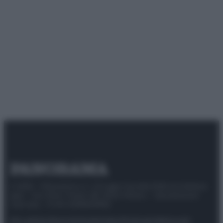
© 2025 – Panorama s.r.l. (Gruppo Società Editrice Italiana
spa) – Via Vittor Pisani 28, 20124 Milano – riproduzione
riservata – P.IVA 10518230965
Attualità
Lifestyle
Moda
Video
Podcast
Abbonati