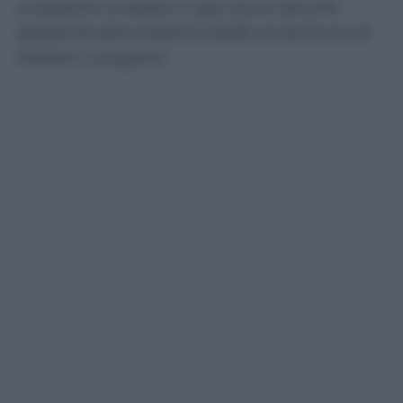
e sessioni a testa in giù: ecco alcune
bizzarrie del creatore delle avventure di
Robert Langdon