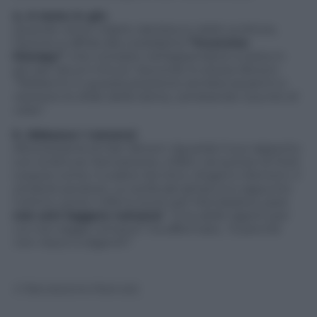
4. A testa in giù
Quando viene colpito dal blocco dello scrittore,
l’autore si affida alla cosiddetta
“inversion
therapy”
, che consiste nell’appendersi a testa in
giù per alcuni minuti. Secondo lo stesso Brown:
“Mettermi in questa posizione sembra aiutarmi a
risolvere le sfide della trama, cambiando il punto di
vista”
.
5. Abbasso i romanzi
Altra bizzarria di Dan Brown riguarda il suo rapporto
con la lettura. Nonostante, infatti, sia autore di titoli
corposi come
Il codice Da Vinci
,
Angeli e Demoni
,
Il
simbolo perduto
,
La verità del ghiaccio
e appunto
l’ultimo uscito
Inferno
(tutti per Mondadori), pare
non ami leggere romanzi
:
“Una delle ragioni per
cui non leggo romanzi”
, ha affermato,
“è perché
non riesco a digerirli”
.
© Riproduzione Riservata