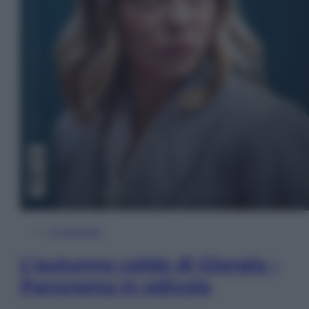
In Edicola
L’autunno caldo di Giorgia –
Panorama in edicola