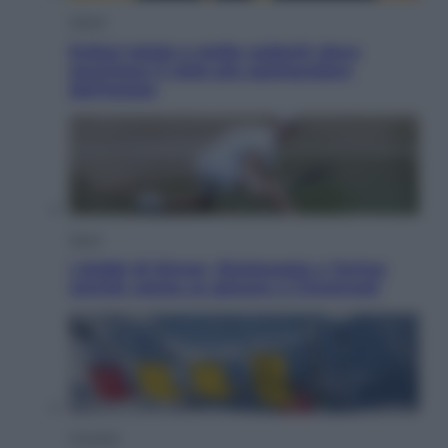
Viaggi
Eclissi totale e stelle cadenti: dove
ammirare il cielo più spettacolare
dell’estate
Sport
I dubbi di Sinner, fisioterapia a Torino:
Jannik valuta se giocare a Cincinnati
Cronaca