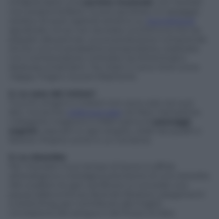
intraprendere una
carriera musicale
, con risultati
non proprio brillanti. Si può ascoltare un assaggio
residuo di quel capitolo artistico su
Soundcloud
(giudicate voi se non sia stata una fortuna che sia
passato alla penna). La sua produzione comprende
anche una musicassetta autoprodotta, realizzata
con il sintetizzatore, intitolata
SynthAnimals
e
dedicata ai bambini. Tra i brani ci sono titoli come
Happy Frogs
e
Suzuki Elephants
.
2. La casa dei misteri
Trucchi, enigmi e misteri non sono solo nei suoi
libri, ma anche
nella sua casa
nel New Hampshire.
L’elegante magione è infatti piena di
passaggi
segreti
, nascosti in ogni angolo, celati da quadri e
librerie. Proprio come in un romanzo.
3. La clessidra
Per misurare il suo tempo di lavoro si affida
all’analogica e nostalgica precisione di una clessidra.
Allo scadere di ogni ora Brown si concede una
pausa dalla scrittura, facendo flessioni, piegamenti
e stretching, per contribuire alla miglior
circolazione del sangue e del flusso di idee.