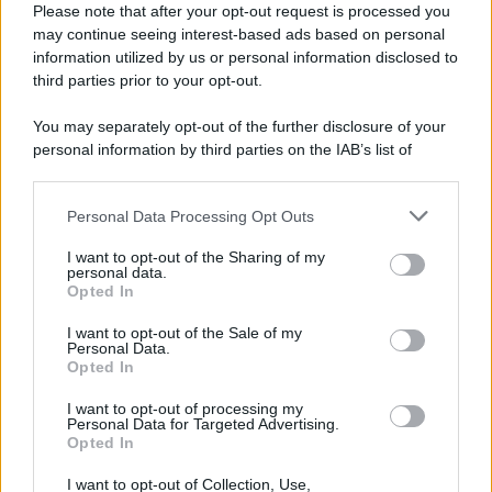
Please note that after your opt-out request is processed you
may continue seeing interest-based ads based on personal
information utilized by us or personal information disclosed to
third parties prior to your opt-out.
You may separately opt-out of the further disclosure of your
personal information by third parties on the IAB’s list of
downstream participants.
Personal Data Processing Opt Outs
This information may also be disclosed by us to third parties
on the IAB’s List of Downstream Participants that may further
I want to opt-out of the Sharing of my
disclose it to other third parties.
personal data.
Opted In
Please note that this website/app uses one or more Google
services and may gather and store information including but
I want to opt-out of the Sale of my
Personal Data.
not limited to your visit or usage behaviour. You may click to
Opted In
grant or deny consent to Google and its third-party tags to
use your data for below specified purposes in below Google
I want to opt-out of processing my
consent section.
Personal Data for Targeted Advertising.
Opted In
I want to opt-out of Collection, Use,