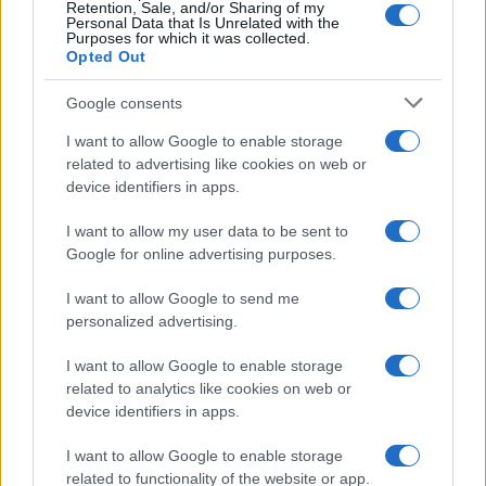
Retention, Sale, and/or Sharing of my
Personal Data that Is Unrelated with the
Purposes for which it was collected.
Opted Out
Google consents
I want to allow Google to enable storage
related to advertising like cookies on web or
device identifiers in apps.
I want to allow my user data to be sent to
Google for online advertising purposes.
I want to allow Google to send me
personalized advertising.
I want to allow Google to enable storage
related to analytics like cookies on web or
device identifiers in apps.
I want to allow Google to enable storage
related to functionality of the website or app.