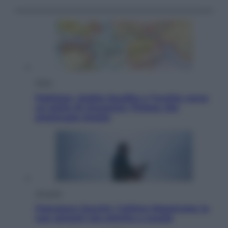
Esteri
Pakistan, Arabia Saudita e Turchia verso
un patto di sicurezza: l’intesa che
preoccupa Israele
Attualità
Francesco Guccini, l’ultimo Maestrone: le
sue canzoni ora entrino a scuola