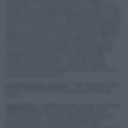
scaldando in un pentolino il latte con il burro, poi
versate il Pecorino grattugiato e mescolate finché
la salsina non si addensa. Toglietela dal fuoco a quel
punto. Sbucciate le fave e sbollentatele un paio di
minuti in modo da poter liberare l’anima delle fave
dalla cuticola che la contiene. Scolate gli asparagi e
grigliateli per alcuni minuti da ogni parte. Ora nel
piatto da portata sistemate sul fondo un po’ di
crema di Pecorino, adagiatevi sopra gli asparagi,
nappateli ancora con la crema di formaggio,
condite le fave sbucciate e la rucola con olio
extravergine sale e pepe e sistemate questa
insalatina sopra gli asparagi. Guarnite con i fiori di
erbe aromatiche e servite.
Come far divertire i bambini
– Fate sbucciare a loro
le fave e fate fare a loro la guarnizione finale del
piatto.
Abbinamento
– Abbiamo scelto un bianco dell’Alto
Adige e del Trentino in particolare della val di
Cembra: il Muller Thurgau. Vanno benissimo altri
semi-aromatici come la Malvasia del Carso,
l’Incrocio Bruni marchigiano oppure un aromatico