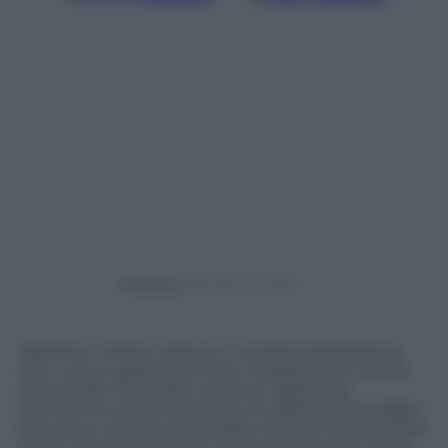
Powered by
Abbiamo messo insieme in questa preparazione
due culture gastronomiche mediterranee: quella
provenzale che esalta i profumi delle erbe
aromatiche, quella tirrenica che affida al formaggio
pecorino e all’olio extravergine di oliva di profumare
i piatti. Ricetta semplice, gustosissima che mette