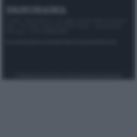
© 2025 – Panorama s.r.l. (Gruppo Società Editrice Italiana
spa) – Via Vittor Pisani 28, 20124 Milano – riproduzione
riservata – P.IVA 10518230965
Attualità
Lifestyle
Moda
Video
Podcast
Abbonati
Preferenze Privacy
Privacy Policy
Cookie Policy
Note legali