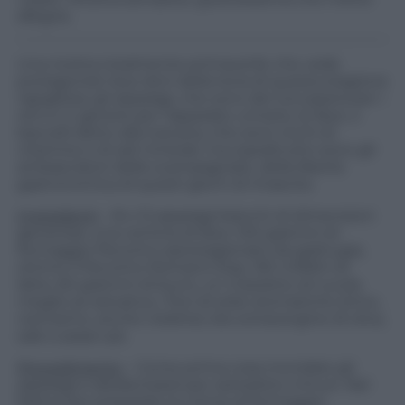
allegria.
Una ricetta totalmente primaverile che vede
protagonisti due doni della terra di questa stagione
rigogliosa: gli asparagi, che sono dei toccasana per i
reni e in genere per l’apparato urinario, le fave, o
baccelli detto alla toscana, che sono ricchi di
vitamine e di sali minerali, ma soprattutto sono gli
ambasciatori delle scampagnate, della libertà
gastronomica di questi giorni di rinascita.
Ingredienti
– 8 o 12 asparagi bianchi di dimensioni
generose, una ventina di fave, 100 grammi di
formaggio Pecorino iperstagionato da grattugia,
ottimo il Pecorino Romano Dop, 150 millilitri di
latte, 60 grammi di burro, un mazzetto di rucola
meglio se selvatica, i fiori di erbe aromatiche (timo,
rosmarino, anche violette) olio extravergine di oliva,
sale e pepe q.b.
Procedimento
– Come prima cosa mondate gli
asparagi e sbollentateli per sette/otto minuti. Nel
frattempo preparate la crema di formaggio