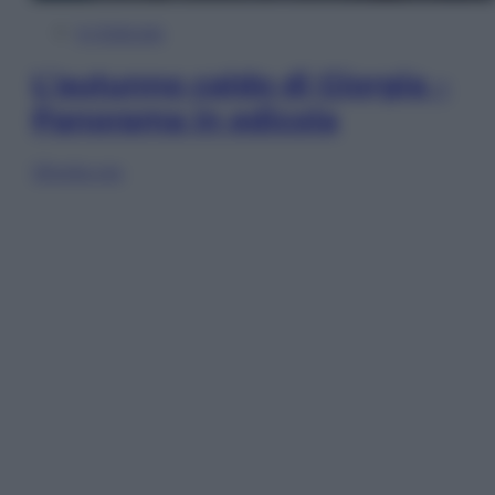
In Edicola
L’autunno caldo di Giorgia –
Panorama in edicola
Sfoglia ora