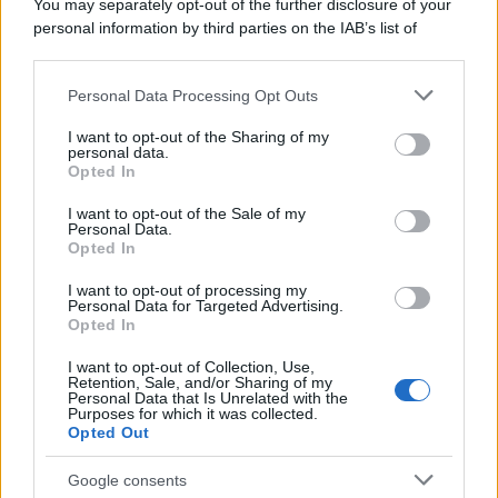
You may separately opt-out of the further disclosure of your
personal information by third parties on the IAB’s list of
downstream participants.
Personal Data Processing Opt Outs
This information may also be disclosed by us to third parties
on the IAB’s List of Downstream Participants that may further
I want to opt-out of the Sharing of my
disclose it to other third parties.
personal data.
Opted In
Please note that this website/app uses one or more Google
services and may gather and store information including but
I want to opt-out of the Sale of my
Personal Data.
not limited to your visit or usage behaviour. You may click to
Opted In
grant or deny consent to Google and its third-party tags to
use your data for below specified purposes in below Google
I want to opt-out of processing my
consent section.
Personal Data for Targeted Advertising.
Opted In
I want to opt-out of Collection, Use,
Retention, Sale, and/or Sharing of my
Personal Data that Is Unrelated with the
Purposes for which it was collected.
Opted Out
Google consents