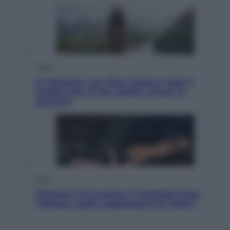
Viaggi
In Vietnam, con stile. Guida a tutto il
meglio che c’è da vedere, vivere (e
gustare)
Sport
Pellacani fa la storia: 5 medaglie d’oro
“Adesso voglio raggiungere le cinesi”