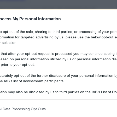
raccontano una storia di resistenza al
ll’identità nazionale
ocess My Personal Information
to opt-out of the sale, sharing to third parties, or processing of your per
formation for targeted advertising by us, please use the below opt-out s
 selection.
 that after your opt-out request is processed you may continue seeing i
ased on personal information utilized by us or personal information dis
 prior to your opt-out.
rately opt-out of the further disclosure of your personal information by
he IAB’s list of downstream participants.
tion may also be disclosed by us to third parties on the IAB’s List of 
 that may further disclose it to other third parties.
 that this website/app uses one or more Google services and may gath
l Data Processing Opt Outs
including but not limited to your visit or usage behaviour. You may click 
llaggio di Jurgaiciai, dieci chilometri a nord