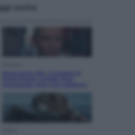
ggi anche
Televisione
Squid Game USA, il progetto di
David Fincher sarebbe stato
accantonato. Ecco cosa sappiamo
Cinema