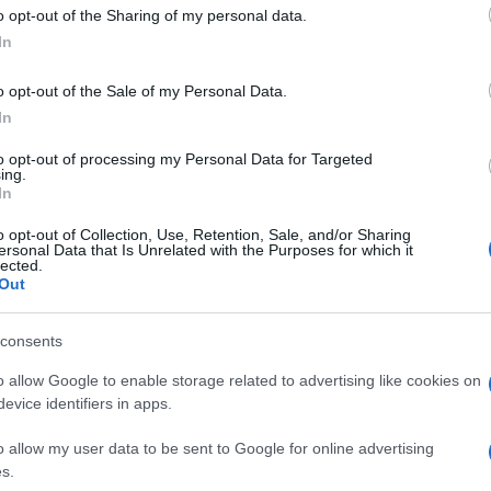
 to Google and its third-party tags to use your data for below specifi
 della
Lituania
. Nel 1831, dopo una rivolta armata
o opt-out of the Sharing of my personal data.
ogle consent section.
olazione locale iniziò a collocare su questa piccola
In
i cui era stato impossibile seppelire i corpi.
te il periodo sovietico il regime intervenne per
ruggere questo luogo, potente testimonianza di
o opt-out of the Sale of my Personal Data.
teismo di Stato.
In
allarvi i simboli religiosi cristiani, facendo di
to opt-out of processing my Personal Data for Targeted
l dominio comunista e dell’identità nazionale
ing.
el tempo: nel 1900 se ne contavano solamente 130,
In
gni forma, materiale e dimensione, dalle più piccole
ali. Il 7 settembre 1993 la Collina delle Croci fu
o opt-out of Collection, Use, Retention, Sale, and/or Sharing
ersonal Data that Is Unrelated with the Purposes for which it
donò un crocifisso, posto ai piedi della collina.
lected.
Out
consents
o allow Google to enable storage related to advertising like cookies on
evice identifiers in apps.
o allow my user data to be sent to Google for online advertising
s.