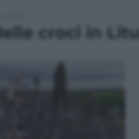
in Lituania
elle croci in Lit