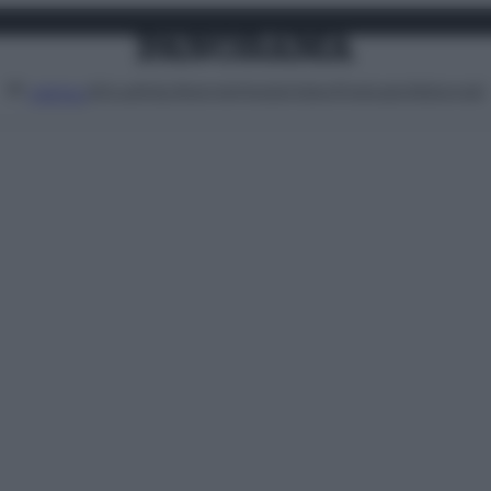
Attualità
Lifestyle
Moda
Video
Podcast
Abbonati
MENU