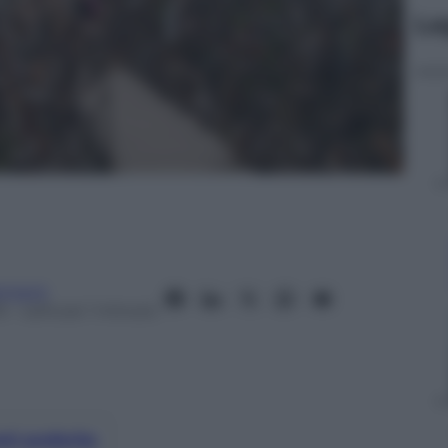
Le
tment
5
– Lettura: 1 minuto
nti preferite