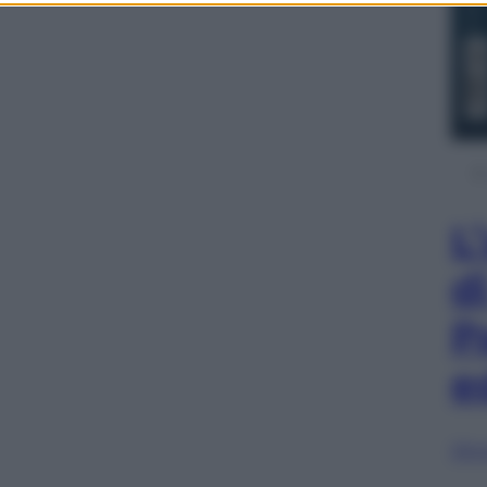
L
d
P
e
Sfog