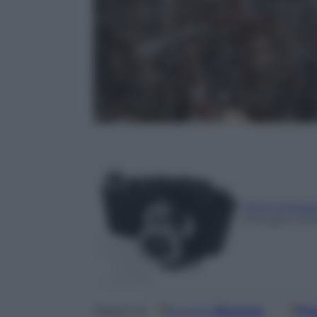
Photo Depar
8 Giugno 201
Google
Discover
Fo
Seguici su