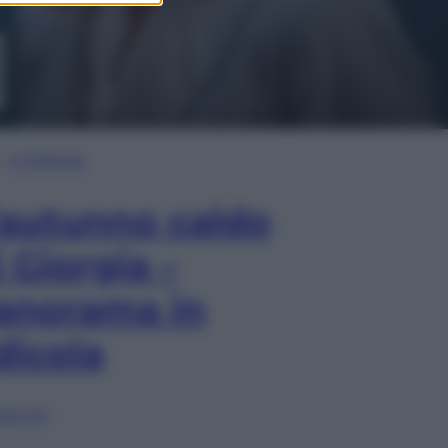
In Edicola
’autunno caldo
i Giorgia –
anorama in
dicola
lia ora