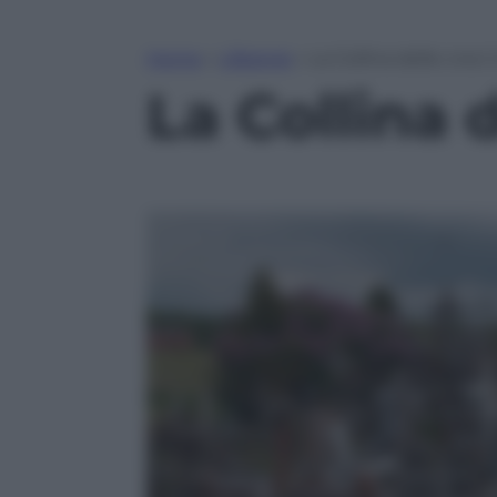
Home
»
Lifestyle
»
La Collina delle croci 
La Collina d