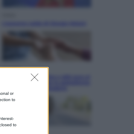
Politica
L’autunno caldo di Giorgia Meloni
Economia
Bonus caregiver, fino a 400 euro al
mese: quando parte la piattaforma
INPS e chi può richiederlo
sonal or
ection to
nterest-
closed to
Viaggi