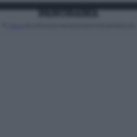
Attualità
Lifestyle
Moda
Video
Podcast
Abbonati
MENU