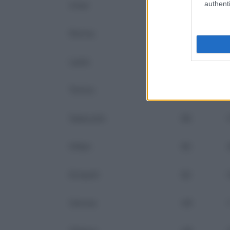
authenti
Inter
70
Roma
66
-
Lazio
65
Torino
59
Sassuolo
56
Milan
55
-
Empoli
52
+
Genoa
49
-