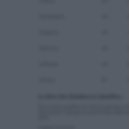
Chievo
49
+
Sampdoria
49
-
Atalanta
46
-
Palermo
45
+
Udinese
40
-
Verona
37
-
Le altre che chiudono la classifica…
Poi ci sono quelle che hanno giocato so
retrocesse a giugno o promosse dalla se
2015:
Cagliari 22 punti