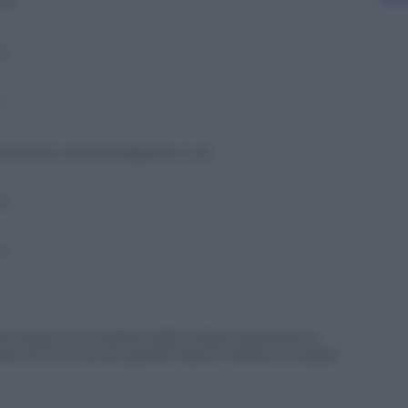
12
5
1
20 (solo mezza stagione in A)
6
5
lo metà anno solare nella massima divisione:
rie B. Ecco la loro performance nell’anno solare