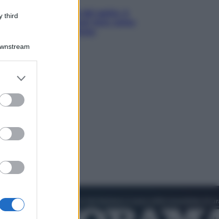
Giornata mondiale del gatto, è
 third
boom di vacanze con loro: come
viaggiare senza stress
Downstream
er and store
to grant or
ed purposes