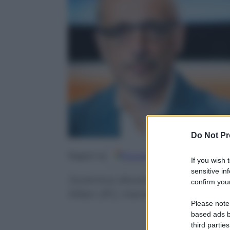
Do Not Pr
Google
Discover
Fo
Seguici su
If you wish 
sensitive in
Juventus davanti a tutte, ma g
confirm your
Milan (9°), mentre la rivelazione
Please note
based ads b
third parties