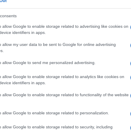
ai torinesi con
Capello
nel 2005. La novità, però, è
Out
ze rispetto alle virtuali inseguitrici; non si
e la seconda classificata è la Fiorentina che ha
consents
o allow Google to enable storage related to advertising like cookies on
la
Roma
(che si piazza 5° pur avendo chiuso lo
 diretta alla Champions League) e il
Milan
,
evice identifiers in apps.
e scavalcatao anche dal
Sassuolo
delle meraviglie:
 e un progetto che sta rendendo.
o allow my user data to be sent to Google for online advertising
s.
nno solare 2015
to allow Google to send me personalized advertising.
Differenza rispetto al 2014
o allow Google to enable storage related to analytics like cookies on
evice identifiers in apps.
14
o allow Google to enable storage related to functionality of the website
13
o allow Google to enable storage related to personalization.
+2
o allow Google to enable storage related to security, including