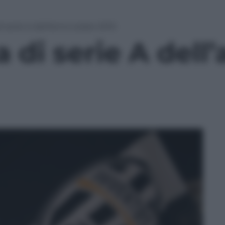
di serie A dell’anno solare 2015
a di serie A dell