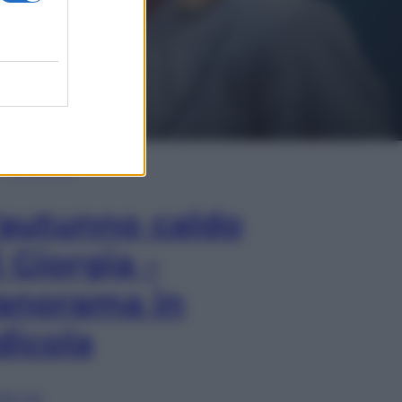
In Edicola
’autunno caldo
i Giorgia –
anorama in
dicola
lia ora