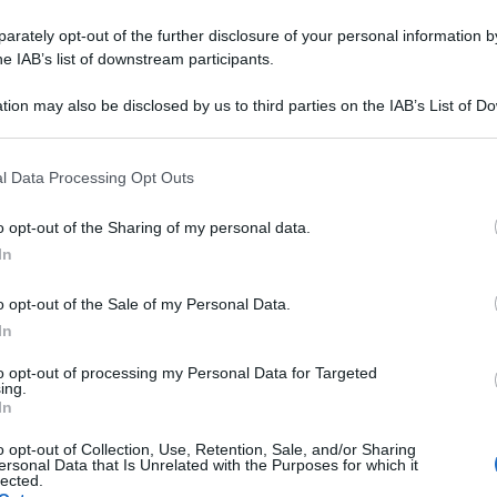
rately opt-out of the further disclosure of your personal information by
he IAB’s list of downstream participants.
tion may also be disclosed by us to third parties on the IAB’s List of 
 that may further disclose it to other third parties.
 that this website/app uses one or more Google services and may gath
l Data Processing Opt Outs
including but not limited to your visit or usage behaviour. You may click 
 to Google and its third-party tags to use your data for below specifi
o opt-out of the Sharing of my personal data.
ogle consent section.
In
o opt-out of the Sale of my Personal Data.
In
 insieme alla
finale della Champions League
e alla
ro la Lazio.
La Juventus è stata anche la
to opt-out of processing my Personal Data for Targeted
e A nell’anno solare 2015
: da gennaio a dicembre
ing.
 anche se il brutto inizio di questa stagione ha
In
Allegri.
o opt-out of Collection, Use, Retention, Sale, and/or Sharing
sto che già nel 2012, 2013 e 2014 i bianconeri erano
ersonal Data that Is Unrelated with the Purposes for which it
e con
95 punti (2014)
il record che
lected.