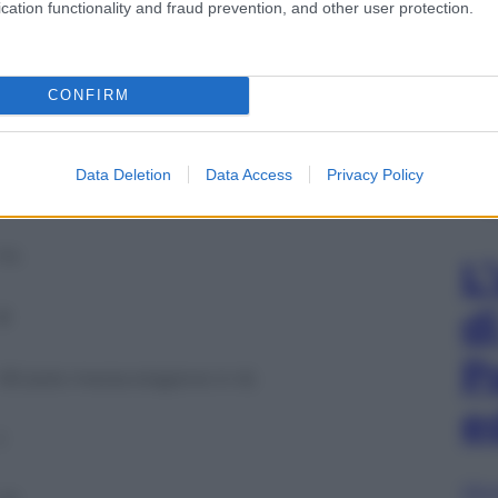
cation functionality and fraud prevention, and other user protection.
+20
13
CONFIRM
+2
Data Deletion
Data Access
Privacy Policy
+10
+14
L
d
8
P
35 (solo mezza stagione in A)
e
1
Sfog