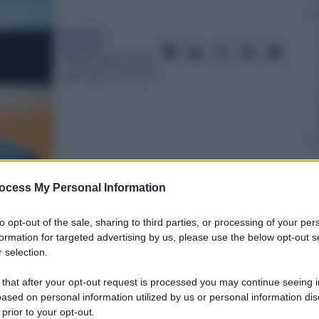
Giovanni
Capuano
21 Dicembre 2015
– Lettura: 2 minuti
ocess My Personal Information
nti preferite
to opt-out of the sale, sharing to third parties, or processing of your per
formation for targeted advertising by us, please use the below opt-out s
rande Fiorentina. Deludono Roma (5°) e
 selection.
 è il Sassuolo
 that after your opt-out request is processed you may continue seeing i
ased on personal information utilized by us or personal information dis
 prior to your opt-out.