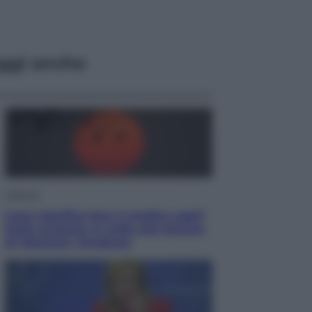
ggi anche
Lifestyle
Cosa significa fare il medico oggi?
Dalle proteste in India alla lezione
di Abraham Verghese