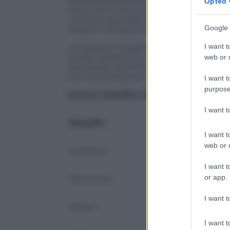
precedentemente apparteneva sempre 
Opted 
che si sono notevolmente ridotte le distan
contano più a decine, ma in poche unità 
Google 
resistito nel duello fino alla fine.
I want t
Le sorprese negative sono certamente 
scorso campionato con la qualificazione
web or d
precipitato addirittura in 9° posizione 
non una sorpresa, ma una solida realtà
I want t
purpose
Ecco la classifica della Serie A nell’a
I want 
Squadra
Punti
I want t
web or d
Juventus
81
-
I want t
or app.
Fiorentina
75
-
I want t
Napoli
71
I want t