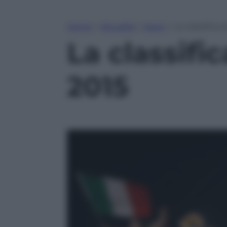
Home
»
Attualità
»
Sport
»
La classifica 
La classific
2015