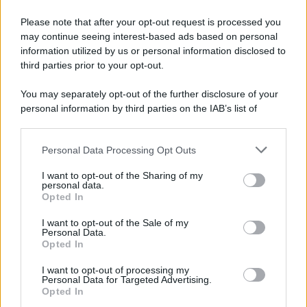
Please note that after your opt-out request is processed you
may continue seeing interest-based ads based on personal
information utilized by us or personal information disclosed to
third parties prior to your opt-out.
You may separately opt-out of the further disclosure of your
personal information by third parties on the IAB’s list of
downstream participants.
Personal Data Processing Opt Outs
This information may also be disclosed by us to third parties
on the IAB’s List of Downstream Participants that may further
I want to opt-out of the Sharing of my
disclose it to other third parties.
personal data.
Opted In
Please note that this website/app uses one or more Google
services and may gather and store information including but
I want to opt-out of the Sale of my
Personal Data.
not limited to your visit or usage behaviour. You may click to
Opted In
grant or deny consent to Google and its third-party tags to
use your data for below specified purposes in below Google
I want to opt-out of processing my
consent section.
Personal Data for Targeted Advertising.
Opted In