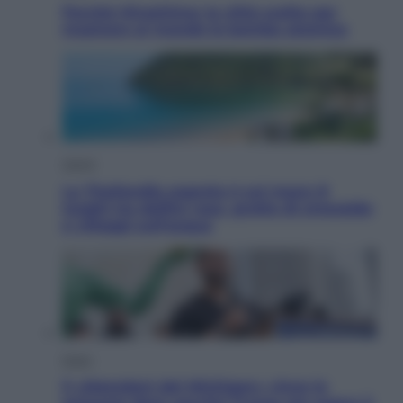
Perché Hiroshima: la città scelta per
mostrare al mondo la bomba atomica
Viaggi
La Thailandia segreta è sul mare: 8
luoghi tra delfini rosa, grotte di smeraldo
e villaggi sull’acqua
Esteri
Il «Mamdani del Michigan» vince le