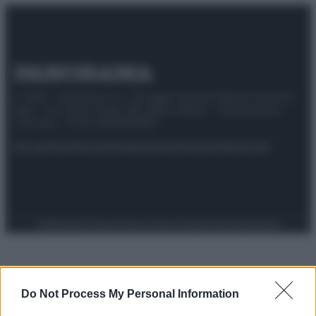
© 2025 – Panorama s.r.l. (Gruppo Società Editrice Italiana
spa) – Via Vittor Pisani 28, 20124 Milano – riproduzione
riservata – P.IVA 10518230965
Attualità
Lifestyle
Moda
Video
Podcast
Abbonati
Preferenze Privacy
Privacy Policy
Cookie Policy
Note legali
Do Not Process My Personal Information