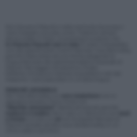
Dici Giovanni Pascoli e nella memoria risuonano i
versi imparati a scuola, come “l’odorino amaro”
del prunalbo in fiore. La sorpresa è scoprire che
in Francia Pascoli non è noto
. È stato interpellato
uno dei grandi poeti viventi francesi, Yves Bonnefoy,
perché traducesse alcune liriche piegando la
lingua francese allo sperimentalismo lessicale di
Pascoli. Nel saggio introduttivo Chiara
Elefante introduce il lettore ai problemi nati dal
trasporre i versi pascoliani in un’altra lingua.
PERCHÉ LEGGERLO
Per Yves Bonnefoy, un
vero traduttore
non si
rassegna al testo, ma lo ricrea con
“libertés aimantes”
, libertà amorevoli, perché
tradurre è tradire
. Ne è nato un libriccino con
testi
a fronte
e in più un
cd
con le poesie francesi di
Pascoli recitate ad alta voce da Bonnefoy in un
ritmo caldo e ipnotico.