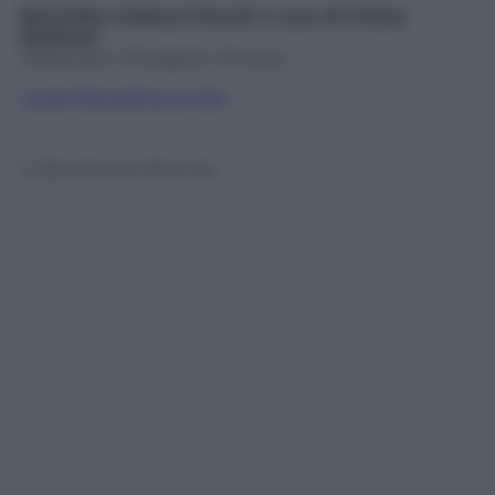
Bonnefoy traduce Pascoli
a cura di Chiara
Elefante
(Mobydick, 70 pagine, 15 euro)
Leggi Panorama on line
© Riproduzione Riservata