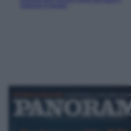
primarie dem: perché Trump ora sogna il
colpaccio al Senato