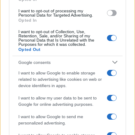
grant or deny consent to Google and its third-party tags to
use your data for below specified purposes in below Google
I want to opt-out of processing my
consent section.
Personal Data for Targeted Advertising.
Opted In
I want to opt-out of Collection, Use,
Retention, Sale, and/or Sharing of my
Personal Data that Is Unrelated with the
Purposes for which it was collected.
Opted Out
Google consents
I want to allow Google to enable storage
related to advertising like cookies on web or
device identifiers in apps.
I want to allow my user data to be sent to
Google for online advertising purposes.
I want to allow Google to send me
personalized advertising.