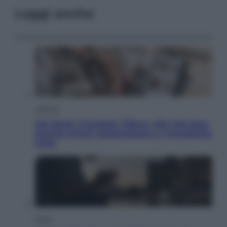
Leggi anche
Lifestyle
Dal blush Charlotte Tilbury alle tote bag:
perché ormai collezioniamo e rivendiamo
tutto
Esteri