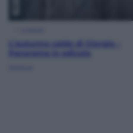
In Edicola
L’autunno caldo di Giorgia –
Panorama in edicola
Sfoglia ora