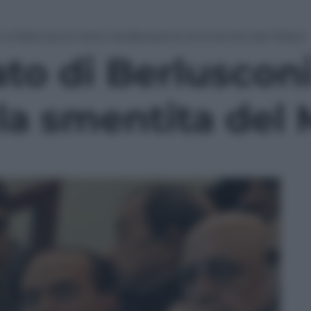
 di Berlusconi letto da Biscardi (e la smentita del Milan)
to di Berlusconi
 la smentita del 