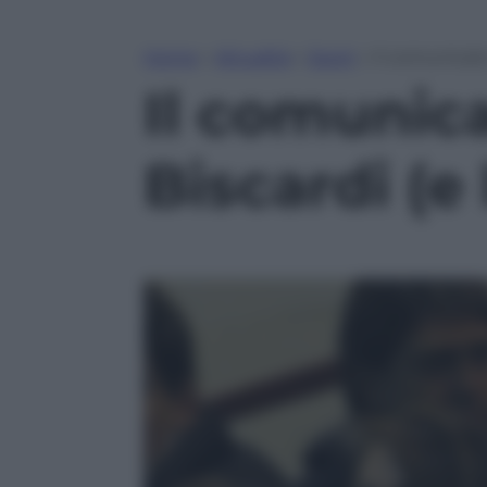
Home
»
Attualità
»
Sport
»
Il comunicato
Il comunica
Biscardi (e