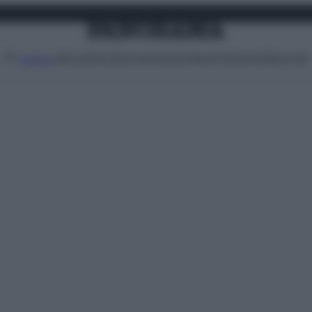
Attualità
Lifestyle
Moda
Video
Podcast
Abbonati
MENU