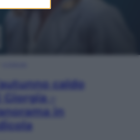
In Edicola
’autunno caldo
i Giorgia –
anorama in
dicola