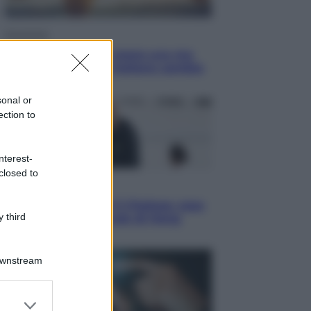
Economia
Vendemmia 2026, meno uva ma
più qualità: il vino italiano cambia
strategia
sonal or
ection to
nterest-
closed to
Sport
La Juventus batte il Chelsea: cosa
 third
ha detto l’amichevole di Hong
Kong
Downstream
er and store