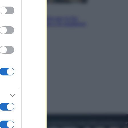
to grant or
ed purposes
Economia
IT Wallet obbligatorio per la Pa:
cos’è, come funziona e le scadenze