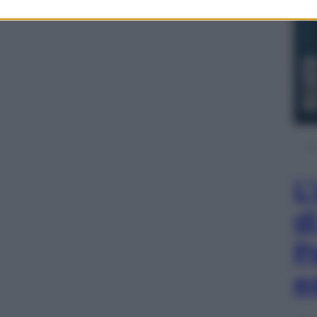
L
d
P
e