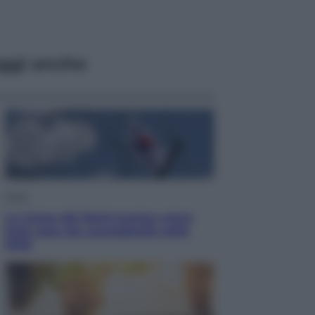
ggi anche
Esteri
La Corea del Nord avanza verso
Sud: cosa sta succedendo nella
DMZ