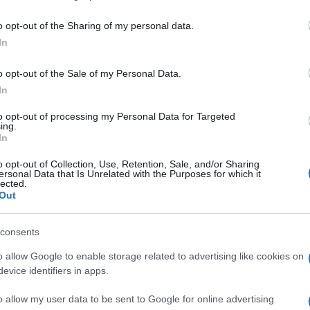
including but not limited to your visit or usage behaviour. You may click 
 to Google and its third-party tags to use your data for below specifi
o opt-out of the Sharing of my personal data.
ogle consent section.
In
o opt-out of the Sale of my Personal Data.
In
to opt-out of processing my Personal Data for Targeted
ing.
In
listi che avevano dato notizia del mio intervento al
r punto, quello che avrei detto di persona: “Dopo il
o opt-out of Collection, Use, Retention, Sale, and/or Sharing
ersonal Data that Is Unrelated with the Purposes for which it
artita Napoli-Milan, ho convocato i dirigenti e
lected.
 con estrema chiarezza, che bisognava
Out
 e riassettare il Milan come società e come
lato una molta esperienza in materia, ho
lan si schierasse in campo, diversamente da come
consents
ati di questa metamorfosi, modestia a parte, si
li-Milan. La nostra squadra è passata dalla zona
o allow Google to enable storage related to advertising like cookies on
posto conquistato ieri sul filo di lana. Nel tuo
evice identifiers in apps.
ferire le mie parole alla lettera, che ho predisposto
quadri tecnici e anche, se ci fosse bisogno, di più
o allow my user data to be sent to Google for online advertising
cietaria”.