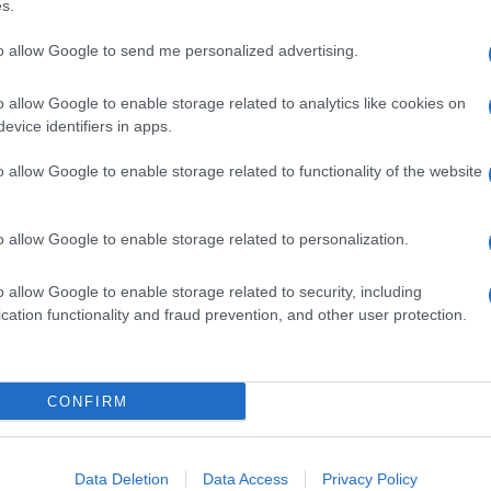
s.
scardi nel corso del “Processo”, del comunicato del
to allow Google to send me personalized advertising.
che di fatto esonera Allegri. Poco dopo però sul sito
o allow Google to enable storage related to analytics like cookies on
 comunica di non aver rilasciato, nella giornata
evice identifiers in apps.
i aver scritto alcuna lettera avente per oggetto il
o allow Google to enable storage related to functionality of the website
o allow Google to enable storage related to personalization.
o allow Google to enable storage related to security, including
cation functionality and fraud prevention, and other user protection.
CONFIRM
Data Deletion
Data Access
Privacy Policy