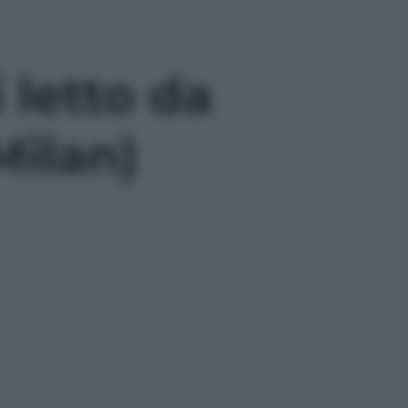
 letto da
Milan)