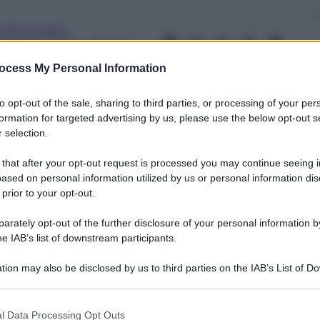
ndrea Soglio
1 Maggio 2013
– Lettura: 2
inuti
ocess My Personal Information
to opt-out of the sale, sharing to third parties, or processing of your per
formation for targeted advertising by us, please use the below opt-out s
 selection.
nti preferite
 that after your opt-out request is processed you may continue seeing i
ased on personal information utilized by us or personal information dis
re ha letto in trasmissione, ed attribuite
 prior to your opt-out.
tro front
rately opt-out of the further disclosure of your personal information by
he IAB’s list of downstream participants.
tion may also be disclosed by us to third parties on the IAB’s List of 
 that may further disclose it to other third parties.
 that this website/app uses one or more Google services and may gath
l Data Processing Opt Outs