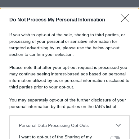
Do Not Process My Personal Information
If you wish to opt-out of the sale, sharing to third parties, or
processing of your personal or sensitive information for
targeted advertising by us, please use the below opt-out
section to confirm your selection.
Please note that after your opt-out request is processed you
may continue seeing interest-based ads based on personal
information utilized by us or personal information disclosed to
third parties prior to your opt-out.
You may separately opt-out of the further disclosure of your
personal information by third parties on the IAB’s list of
downstream participants.
Personal Data Processing Opt Outs
This information may also be disclosed by us to third parties
on the IAB’s List of Downstream Participants that may further
I want to opt-out of the Sharing of my