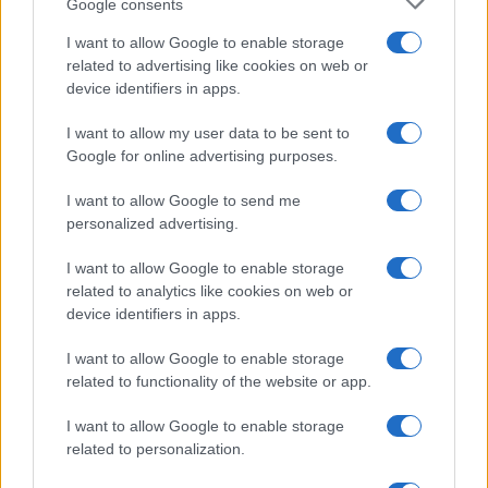
Google consents
I want to allow Google to enable storage
related to advertising like cookies on web or
device identifiers in apps.
I want to allow my user data to be sent to
Google for online advertising purposes.
I want to allow Google to send me
personalized advertising.
I want to allow Google to enable storage
related to analytics like cookies on web or
device identifiers in apps.
I want to allow Google to enable storage
related to functionality of the website or app.
I want to allow Google to enable storage
related to personalization.