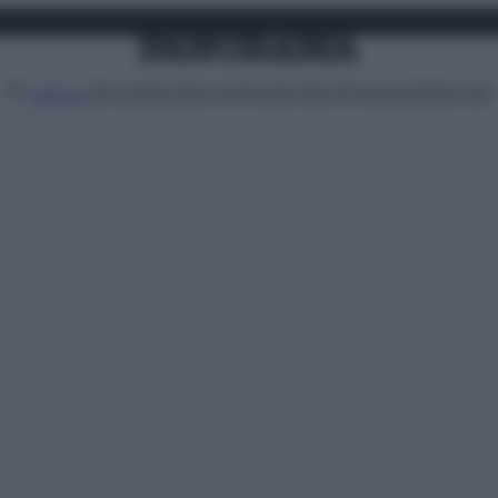
Attualità
Lifestyle
Moda
Video
Podcast
Abbonati
MENU