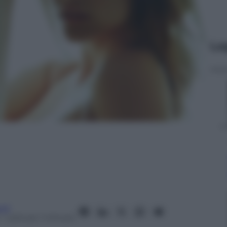
Le
oli
– Lettura: 1 minuto