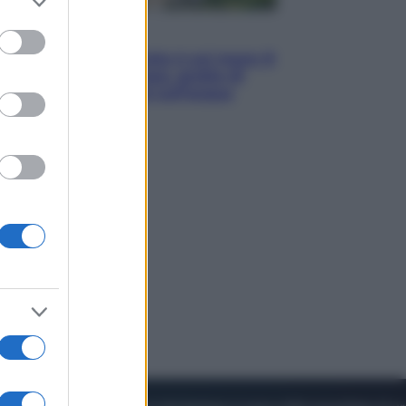
to grant or
ed purposes
Viaggi
La Thailandia segreta è sul mare: 8
luoghi tra delfini rosa, grotte di
smeraldo e villaggi sull’acqua