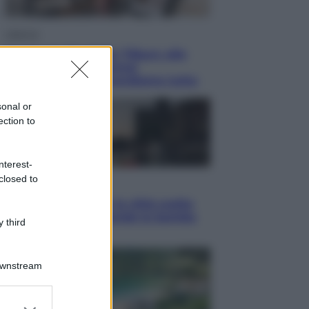
Lifestyle
Dal blush Charlotte Tilbury alle
tote bag: perché ormai
collezioniamo e rivendiamo tutto
sonal or
ection to
nterest-
closed to
Esteri
Perché Hiroshima: la città scelta
per mostrare al mondo la bomba
 third
atomica
Downstream
er and store