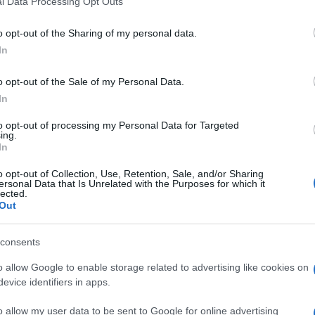
l Data Processing Opt Outs
including but not limited to your visit or usage behaviour. You may click 
 to Google and its third-party tags to use your data for below specifi
o opt-out of the Sharing of my personal data.
ogle consent section.
In
o opt-out of the Sale of my Personal Data.
In
ntimo femminile che vanta tra le proprie fila le
essandra Ambrosio, ha un nuovo angelo. Il suo nome
to opt-out of processing my Personal Data for Targeted
iene dall’Ungheria ed è talmente bella da risultare
ing.
In
a scoperta dall’agenzia IMG Models alla tenera
età
o opt-out of Collection, Use, Retention, Sale, and/or Sharing
de di Budapest. Da allora, per la sexy modella è
ersonal Data that Is Unrelated with the Purposes for which it
rtine delle riviste internazionali più trendy,
lected.
le di Prada, Louis Vuitton, Miu Miu, Nina Ricci,
Out
r Victoria’s Secret.
gli occhi, i
grandi stilisti
fanno a gara per
consents
ubbio, nel firmamento delle top model è nata una
o allow Google to enable storage related to advertising like cookies on
evice identifiers in apps.
o allow my user data to be sent to Google for online advertising