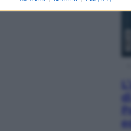
L
d
P
e