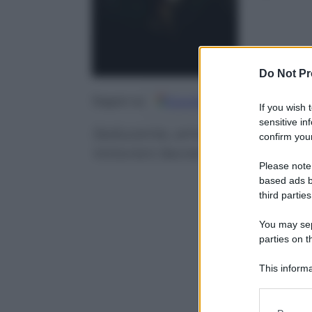
Do Not Pr
Google
Discover
Fo
Seguici su
If you wish 
sensitive in
Seducente, ammiccante, sensual
confirm your
Victoria’s Secret
Please note
based ads b
third parties
You may sepa
parties on t
This informa
Participants
Please note