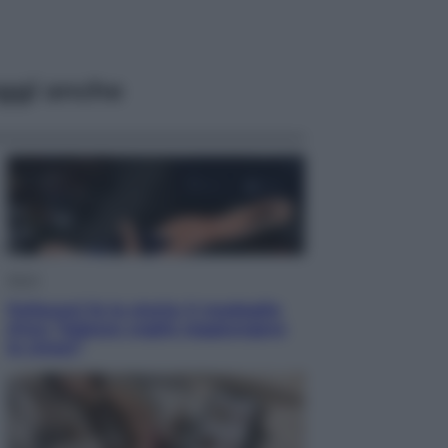
ggi anche
Sport
Pellacani fa la storia: 5 medaglie
d’oro “Adesso voglio raggiungere
le cinesi”