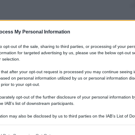
ocess My Personal Information
nti preferite
to opt-out of the sale, sharing to third parties, or processing of your per
formation for targeted advertising by us, please use the below opt-out s
e: è l’ultima punta di diamante di
 selection.
 that after your opt-out request is processed you may continue seeing i
ased on personal information utilized by us or personal information dis
 prior to your opt-out.
rately opt-out of the further disclosure of your personal information by
he IAB’s list of downstream participants.
tion may also be disclosed by us to third parties on the IAB’s List of 
 that may further disclose it to other third parties.
 that this website/app uses one or more Google services and may gath