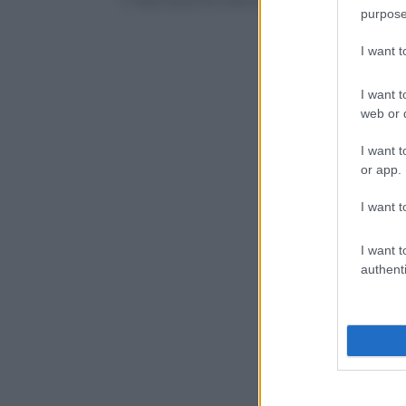
purpose
I want 
I want t
web or d
I want t
or app.
I want t
I want t
authenti