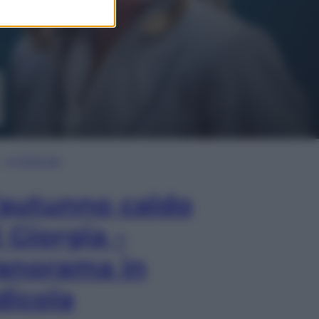
In Edicola
’autunno caldo
i Giorgia –
anorama in
dicola