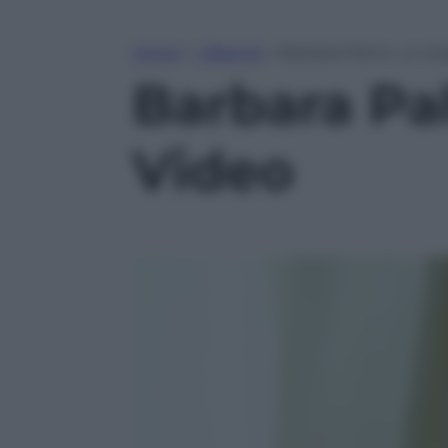
Home
»
Lifestyle
»
Barbara Palvin, un an
Barbara Pal
Video