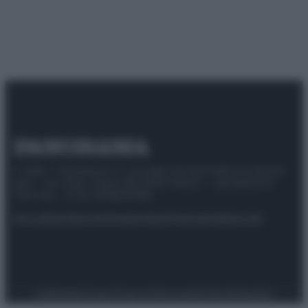
© 2025 – Panorama s.r.l. (Gruppo Società Editrice Italiana
spa) – Via Vittor Pisani 28, 20124 Milano – riproduzione
riservata – P.IVA 10518230965
Attualità
Lifestyle
Moda
Video
Podcast
Abbonati
Preferenze Privacy
Privacy Policy
Cookie Policy
Note legali