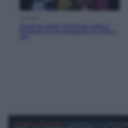
Televisione
Estate da anime: 10 titoli per capire il
fenomeno che ha conquistato la cultura
pop