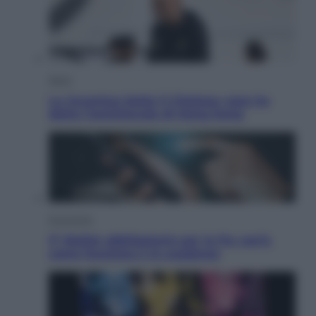
Sport
La Juventus batte il Chelsea: cosa ha
detto l’amichevole di Hong Kong
Economia
IT Wallet obbligatorio per la Pa: cos’è,
come funziona e le scadenze