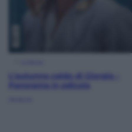
In Edicola
L’autunno caldo di Giorgia –
Panorama in edicola
Sfoglia ora