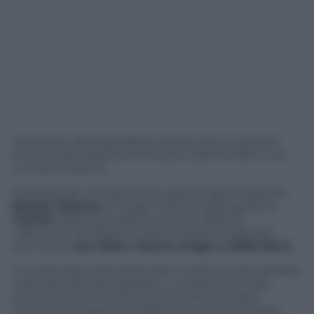
Imbarazzo alla Casa Bianca dopo che la versione
francese del tabloid americano
Slate
ha fatto una
curiosa scoperta.
Analizzando tutti gli utenti seguiti dal Presidente
Barack Obama
(o meglio dal suo staff social) su
Twitter
Slate
ha scoperto che tra i 655.772
“following” di Obama ci sono anche tre famose
pornostar:
Asa Akira, Joanna Angel e Nikki Benz
.
In qualunque altra parte del mondo la cosa sarebbe
stata derubricata a gossip o curiosità, ma nella
puritanissima America la faccenda potrebbe
mettere nei guai il Presidente e puntare ancora