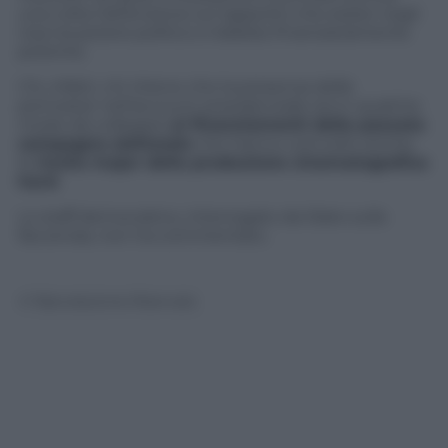
una volta l’attenzione sul rapporto che esiste negli
Usa tra potere politico e lobbies finanziariamente
potente.
C’è, infatti, chi ritiene che la presenza delle
pornostar nell’account presidenziale sia in qualche
modo da collegare
ai finanziamenti della passata
campagna elettorale
che hanno coinvolto anche
le
ricche major della produzione cinematografica
hard
.
Lo staff democratico, interrogato da Slate sulla
faccenda, non ha commentato.
© Riproduzione Riservata