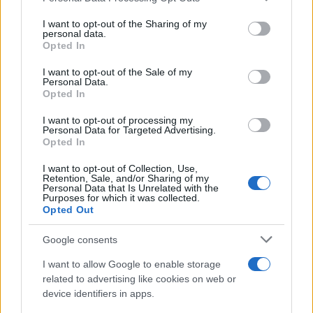
on the IAB’s List of Downstream Participants that may further
I want to opt-out of the Sharing of my
disclose it to other third parties.
personal data.
Opted In
Please note that this website/app uses one or more Google
services and may gather and store information including but
I want to opt-out of the Sale of my
Personal Data.
not limited to your visit or usage behaviour. You may click to
Opted In
grant or deny consent to Google and its third-party tags to
use your data for below specified purposes in below Google
I want to opt-out of processing my
consent section.
Personal Data for Targeted Advertising.
Opted In
I want to opt-out of Collection, Use,
Retention, Sale, and/or Sharing of my
Personal Data that Is Unrelated with the
Purposes for which it was collected.
Opted Out
Google consents
I want to allow Google to enable storage
related to advertising like cookies on web or
device identifiers in apps.