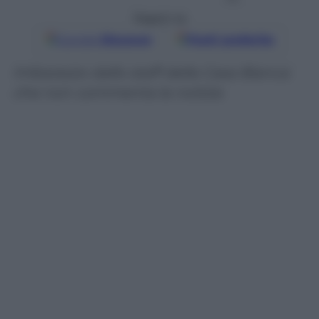
Seguici su
Google
Discover
Fonti preferite
Imbarazzo dallo staff della Casa Bianca
che non commenta la notizia