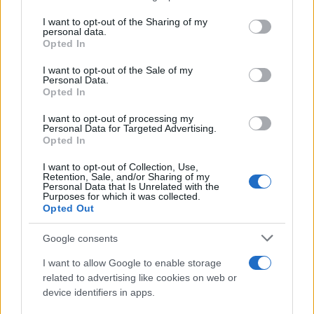
on the IAB’s List of Downstream Participants that may further
I want to opt-out of the Sharing of my
disclose it to other third parties.
personal data.
Opted In
Please note that this website/app uses one or more Google
services and may gather and store information including but
I want to opt-out of the Sale of my
Personal Data.
not limited to your visit or usage behaviour. You may click to
Opted In
grant or deny consent to Google and its third-party tags to
use your data for below specified purposes in below Google
I want to opt-out of processing my
consent section.
Personal Data for Targeted Advertising.
Opted In
I want to opt-out of Collection, Use,
Retention, Sale, and/or Sharing of my
Personal Data that Is Unrelated with the
Purposes for which it was collected.
Opted Out
Google consents
I want to allow Google to enable storage
related to advertising like cookies on web or
device identifiers in apps.