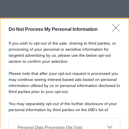
Do Not Process My Personal Information
If you wish to opt-out of the sale, sharing to third parties, or
processing of your personal or sensitive information for
targeted advertising by us, please use the below opt-out
section to confirm your selection.
Please note that after your opt-out request is processed you
may continue seeing interest-based ads based on personal
information utilized by us or personal information disclosed to
third parties prior to your opt-out.
You may separately opt-out of the further disclosure of your
personal information by third parties on the IAB’s list of
downstream participants.
Personal Data Processing Opt Outs
This information may also be disclosed by us to third parties