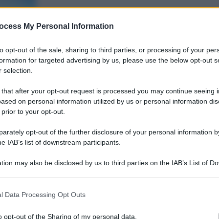
ocess My Personal Information
Giovanni
Capuano
16 Ottobre 2013
–
to opt-out of the sale, sharing to third parties, or processing of your per
Lettura: 3 minuti
formation for targeted advertising by us, please use the below opt-out s
 selection.
 that after your opt-out request is processed you may continue seeing i
ased on personal information utilized by us or personal information dis
 prior to your opt-out.
rately opt-out of the further disclosure of your personal information by
he IAB’s list of downstream participants.
nti preferite
tion may also be disclosed by us to third parties on the IAB’s List of 
 that may further disclose it to other third parties.
rtifica l’impossibilità per la nazionale di
li. C’era una volta un ct che puntava al
 that this website/app uses one or more Google services and may gath
l Data Processing Opt Outs
including but not limited to your visit or usage behaviour. You may click 
?
 to Google and its third-party tags to use your data for below specifi
o opt-out of the Sharing of my personal data.