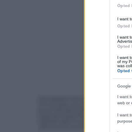
in below Go
Opted 
I want t
Opted 
I want 
Advertis
Opted 
I want t
of my P
was col
Opted 
Google 
I want t
Gli è bastato meno di un tempo per ripre
web or d
3 di recupero nei quali
Mario Balotelli
s
punto da essere definita “imbarazzante”
I want t
osservato SuperMario trovare il pareggio,
sarebbe valsa un posto da testa di serie e
purpose
ultimo) al 2-2 contro l’
Armenia
che ha ch