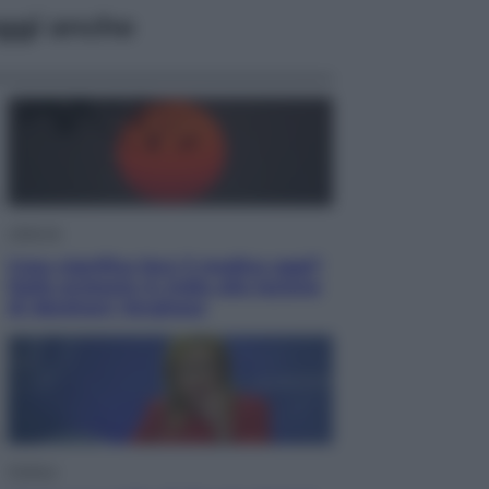
ggi anche
Lifestyle
Cosa significa fare il medico oggi?
Dalle proteste in India alla lezione
di Abraham Verghese
Politica