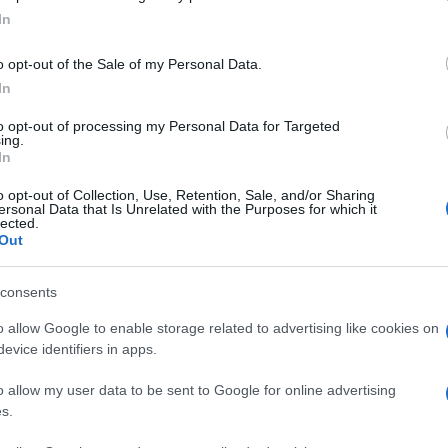
ogle consent section.
In
o opt-out of the Sale of my Personal Data.
In
to opt-out of processing my Personal Data for Targeted
ing.
In
o opt-out of Collection, Use, Retention, Sale, and/or Sharing
ersonal Data that Is Unrelated with the Purposes for which it
lected.
Out
consents
o allow Google to enable storage related to advertising like cookies on
ndersi la nazionale. Per l’esattezza 36 minuti più i
evice identifiers in apps.
i è caricato sulle spalle una squadra moscia al
 dallo stesso
Prandelli
, che dalla panchina ha
o allow my user data to be sent to Google for online advertising
 tentare da solo di acciuffare la vittoria che
, alla fine, arrendersi insieme agli altri (ma per
s.
iuso il nostro girone di qualificazione mondiale.