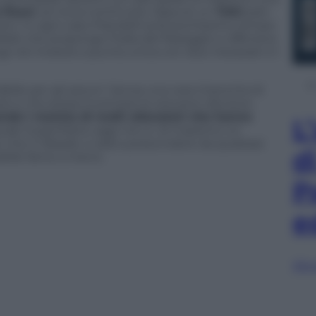
 Rossi
, se trova continuità. Oppure un
Totti
part-
oni. In ogni caso Prandelli avrà pochissimo tempo
ile che proponga l’Italia del fraseggio e offensiva
fugi nel modulo a punta unica con due mezzeali o il
bile per gli azzurri. Senza una vera impronta di
lo e che possa inventare le soluzioni decisive.
asando i mantra di molti allenatori che hanno
L
ale SuperMario oggi non è. Al massimo un
he in Brasile ci sarà a prescindere da qualsiasi
d
bile farne a meno.
P
e
Sfog