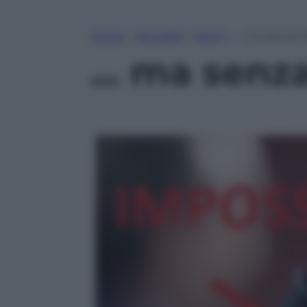
Home
»
Attualità
»
Sport
»
… ma senza Mar
… ma senza 