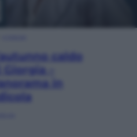
In Edicola
’autunno caldo
i Giorgia –
anorama in
dicola
lia ora