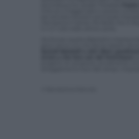
seconda punta. Quale? Possibile
Pepito
time se a maggio sarà in queste condizi
per provare soluzioni ed è quasi impossib
che aveva in mente. Più facile che si ri
4-1-4-1 visti nelle ultime uscite.
Anche per questo Balotelli è imprescindi
gioco serve uno che faccia reparto da so
Quindi Balotelli e altri dieci, parafr
avuto a che fare con dei fuoriclasse
qu
progetto di campione, sicuramente uno c
atteggiamento fuori dal campo. Impossi
© Riproduzione Riservata