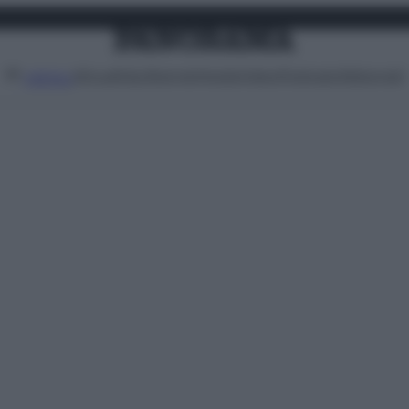
Attualità
Lifestyle
Moda
Video
Podcast
Abbonati
MENU