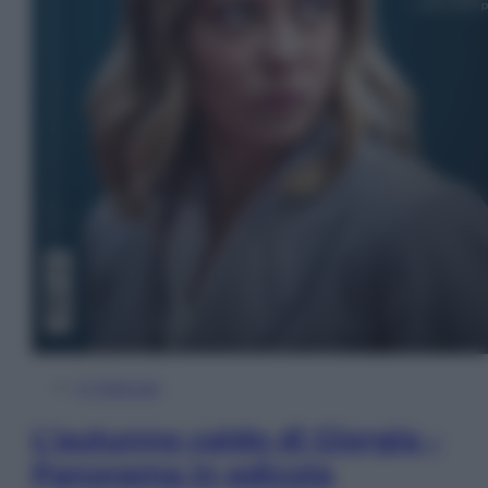
In Edicola
L’autunno caldo di Giorgia –
Panorama in edicola