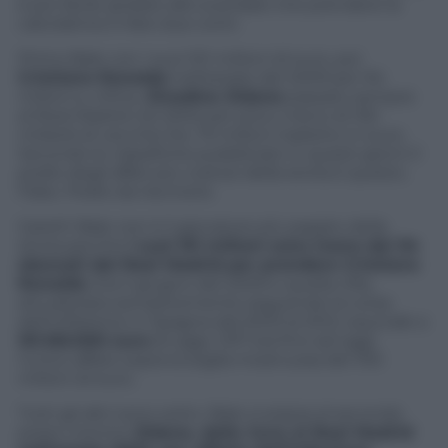
è più facile gridare allo scandalo che prendere la
calcolatrice e fare due conti.
Primo Bale con i suoi 101 milioni di euro, poi
Cristiano Ronaldo
nell’estate del 2009 per 94
milioni e, infine,
Zinedine Zidane
passato sempre
al Real Madrid nel 2002 per poco meno di 150
miliardi di vecchie lire, 75 milioni tradotto in euro.
Secondo le classifiche pubblicate in questi giorni il
podio degli affari più costosi della storia è questo.
Falso. Podio da riscrivere.
Gareth Bale non è il giocatore più pagato della
storia perché
i suoi 101 milioni sono meno dei 94
sborsati dal Real Madrid per prendere Cristiano
Ronaldo
. Era il giugno del 2009 e quella cifra,
attualizzata semplicemente seguendo la corsa
dell’inflazione in Spagna dal 2003 al 2012, equivale a
101.163.000 euro
di oggi. CR7 era fino ad oggi
l’unico affare sopra la soglia mostruosa dei 100
milioni di euro.
Tutti gli altri sono sotto. Bale si piazza al secondo
posto mentre
Zidane, dalla Juve al Real Madrid