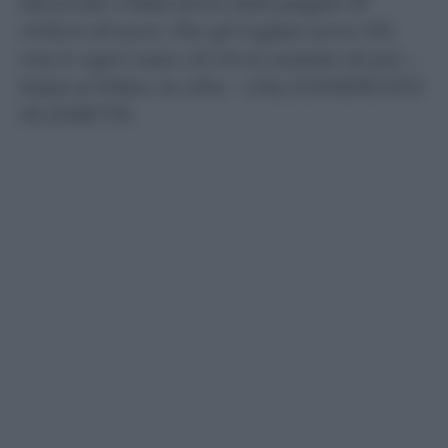
Secondo il Real sono stati pagati 91
milioni di euro. Per gli inglesi sono 101,
ma in ogni caso c’è chi è costato di più –
Kakà al Milan, le cifre – CALCIOMERCATO
IN DIRETTA