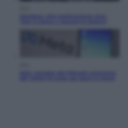
Sport
Maradona, altra testimonianza choc:
“Non si alzava e nessuno lo aiutava”
Esteri
Meta, stangata dal tribunale americano:
567 milioni di multa per danni ai minori