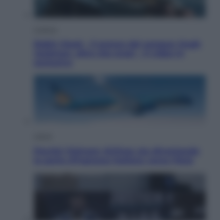
Cinema
Robin Hood – Il prezzo del sangue: Hugh
Jackman, altro che eroe! – Il video in
esclusiva
Viaggi
Perché Vietnam Airlines sta diventando
la porta d’ingresso italiana verso l’Asia