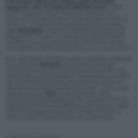
nell’estate 2002, per effetto dell’inflazione
spagnola vale in realtà 97.833.742 euro
. Il vero
podio è questo. Gli altri seguono a distanza e
nessuno dei colpi degli anni Novanta si avvicina ai
primi tre. Volete sapere quanto sarebbe costato
oggi
Maradona
, trasferito al Napoli nell’estate del
1984 per 13 miliardi e mezzo di lire? Esattamente
15.308.544 euro, considerando l’inflazione italiana
che dall’84 al ’96 ha cavalcato tra il 4 e il 9 per cento.
Una cifra molto inferiore rispetto a quella necessaria
per prendere
Ronaldo
(quello brasiliano): 48
miliardi di lire più altri 3 di bonus Fifa nel 1997 che
attualizzati si spingono fino a 33.234.506 euro. Poco
più della metà di quanto sborsato virtualmente
sempre dal presidente dell’Inter per un altro colpo
che fece epoca:
Vieri
. Allora il bomber della
nazionale fu pagato alla Lazio 90 miliardi di lire che
oggi sarebbero 60.520.928 euro. Montagna si soldi,
ma lontana dalla valutazione di Bale. Che non è,
però, il colpo di mercato più caro della storia.
© Riproduzione Riservata