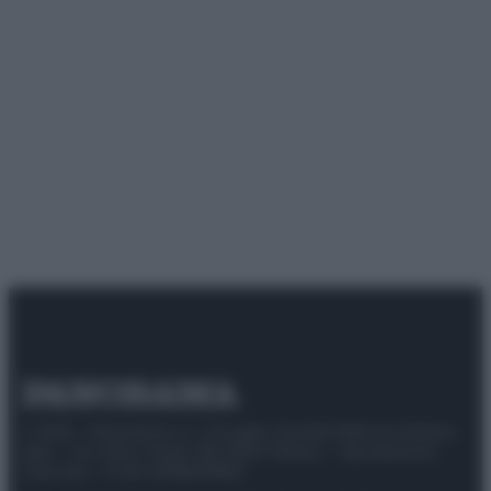
© 2025 – Panorama s.r.l. (Gruppo Società Editrice Italiana
spa) – Via Vittor Pisani 28, 20124 Milano – riproduzione
riservata – P.IVA 10518230965