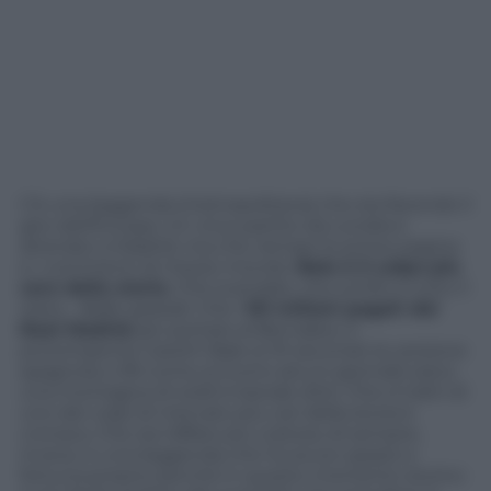
C’è una leggenda (metropolitana) che sta facendo il
giro dell’Europa. Un virus partito da Londra e
atterrato a Madrid, ma che riempe le prime pagine
e i commenti di mezzo mondo:
Bale è il colpo più
caro della storia
. Che scandalo, che schifo e tutto il
resto… Balle spaziali. Che i
101 milioni pagati dal
Real Madrid
per portare al Bernabeu il
prorompente Gareth Bale (o 91 secondo la versione
spagnola o 99 come scrivono alcuni giornali) siano
una montagna di soldi è banale dirlo. Che si tratti di
uno dei colpi di mercato più cari della storia è
cronaca. Che sia l’affare più costoso di sempre,
invece, è una leggenda che ha avuto spazio e
fortuna proprio perché in questo momento storico