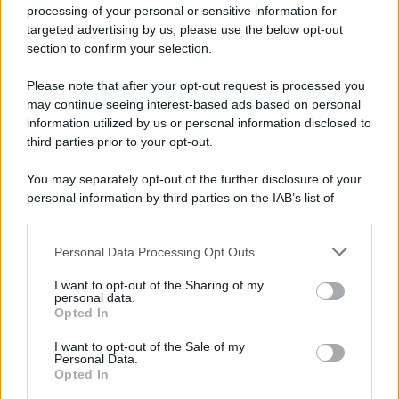
processing of your personal or sensitive information for
targeted advertising by us, please use the below opt-out
section to confirm your selection.
Please note that after your opt-out request is processed you
may continue seeing interest-based ads based on personal
information utilized by us or personal information disclosed to
third parties prior to your opt-out.
You may separately opt-out of the further disclosure of your
personal information by third parties on the IAB’s list of
downstream participants.
Personal Data Processing Opt Outs
This information may also be disclosed by us to third parties
on the IAB’s List of Downstream Participants that may further
I want to opt-out of the Sharing of my
disclose it to other third parties.
personal data.
Opted In
Please note that this website/app uses one or more Google
services and may gather and store information including but
I want to opt-out of the Sale of my
Personal Data.
not limited to your visit or usage behaviour. You may click to
Opted In
grant or deny consent to Google and its third-party tags to
use your data for below specified purposes in below Google