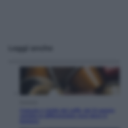
Leggi anche
Economia
Capsule e cialde del caffè, dal 12 agosto
cambia la differenziata: ecco dove si
buttano