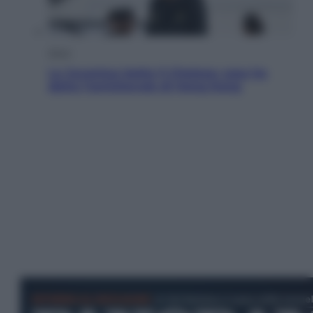
Sport
La Juventus batte il Chelsea: cosa ha
detto l’amichevole di Hong Kong