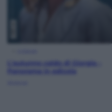
In Edicola
L’autunno caldo di Giorgia –
Panorama in edicola
Sfoglia ora