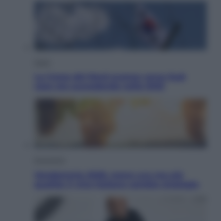
Esteri
La Corea del Nord avanza verso Sud:
cosa sta succedendo nella DMZ
Economia
Vendemmia 2026, meno uva ma più
qualità: il vino italiano cambia strategia