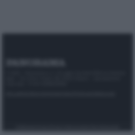
© 2025 – Panorama s.r.l. (Gruppo Società Editrice Italiana
spa) – Via Vittor Pisani 28, 20124 Milano – riproduzione
riservata – P.IVA 10518230965
Attualità
Lifestyle
Moda
Video
Podcast
Abbonati
Preferenze Privacy
Privacy Policy
Cookie Policy
Note legali