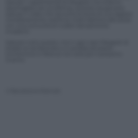
sarà per i capelli biondi di Margaret che la fanno
assomigliare ad una Britney quando era giovane,
sarà per il video che racconta la storia di una ragazza
completamente vestita (e molto fashion) alle prese
con una comunità di nudisti decisamente
invadenti.
Sarà per tutto questo, ma in ogni caso Margaret di
strada ne sta facendo e si candida ad essere
tormentone in Rete (e non solo) per il prossimo
inverno.
© Riproduzione Riservata