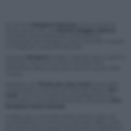
Di nome fa
Margaret Jamrozy
e fino a qualche
tempo fa era solo una
fashion blogger polacca
,
una delle tante fashioniste di bell’aspetto
impegnate ad emergere in Rete tra outfit modaioli
e consigli per irruducibili del look.
Ora però
Margaret
ha fatto il grande salto e, grazie a
youtube, il suo nome inizia a circolare. Non
nell’ambito della moda, però, bensì in quello della
musica.
Margaret con
Thank you very much
ha esordito
nel panorama musicale anticipando l’album
All I
need
che le ha consentito di guadagnarsi una
nomination come Best Polish Act ai prossimi
MTV
European Music Awards
.
Il video, poi, su YouTube ha più di due milioni di
visualizzazioni e continua a macinare traffico. Sarà
per quello stile Europop interessante e radiofonico,