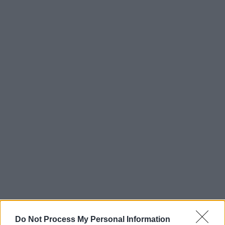
Do Not Process My Personal Information