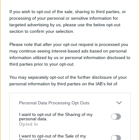
If you wish to opt-out of the sale, sharing to third parties, or
processing of your personal or sensitive information for
targeted advertising by us, please use the below opt-out
section to confirm your selection.
Please note that after your opt-out request is processed you
may continue seeing interest-based ads based on personal
information utilized by us or personal information disclosed to
third parties prior to your opt-out.
You may separately opt-out of the further disclosure of your
personal information by third parties on the IAB’s list of
downstream participants.
Personal Data Processing Opt Outs
This information may also be disclosed by us to third parties
on the IAB’s List of Downstream Participants that may further
I want to opt-out of the Sharing of my
disclose it to other third parties.
personal data.
Opted In
Please note that this website/app uses one or more Google
services and may gather and store information including but
I want to opt-out of the Sale of my