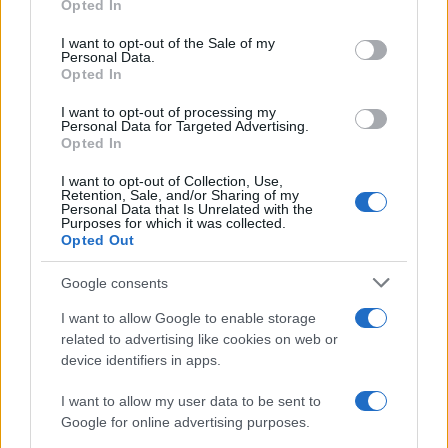
Opted In
Please note that this website/app uses one or more Google
services and may gather and store information including but
I want to opt-out of the Sale of my
Personal Data.
not limited to your visit or usage behaviour. You may click to
Opted In
grant or deny consent to Google and its third-party tags to
use your data for below specified purposes in below Google
I want to opt-out of processing my
consent section.
Personal Data for Targeted Advertising.
Opted In
I want to opt-out of Collection, Use,
Retention, Sale, and/or Sharing of my
Personal Data that Is Unrelated with the
Purposes for which it was collected.
Opted Out
Google consents
I want to allow Google to enable storage
related to advertising like cookies on web or
device identifiers in apps.
I want to allow my user data to be sent to
Google for online advertising purposes.