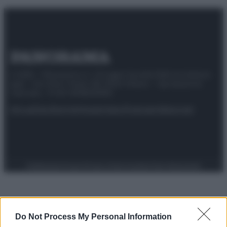
© 2025 – Panorama s.r.l. (Gruppo Società Editrice Italiana
spa) – Via Vittor Pisani 28, 20124 Milano – riproduzione
riservata – P.IVA 10518230965
Attualità
Lifestyle
Moda
Video
Podcast
Abbonati
Preferenze Privacy
Privacy Policy
Cookie Policy
Note legali
Do Not Process My Personal Information