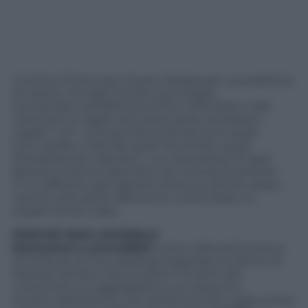
Incinta a 13 anni per stupro, fissata per una pelliccia
di visone che farà tornare a sé la figlia,
reincarnata nell’Aldonza di Don Chisciotte o alla
ricerca di un taglio così corto da far sembrare i
capelli “vivi”. Una raccolta di 20 racconti quasi
tutti inediti, molti dei quali “terminati, quasi
letteralmente, l’altroieri”, con istantanee di ogni
genere di donna descritta nel momento preciso
in cui affronta ogni genere di prova, amore, sesso,
nemici, solitudine, fallimento, come fosse un
angelo senza colpe.
PERCHÉ NON LEGGERLO
Elementari e prevedibili
come nella prima prova
di scrittura di una casalinga disperata, le donne di
Marcela Serrano hanno perso l’incanto del
contenuto e si aggrappano a un presunto
incanto della forma, che del femminile coglie ormai