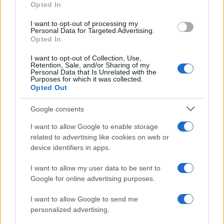
Opted In
grant or deny consent to Google and its third-party tags to
use your data for below specified purposes in below Google
I want to opt-out of processing my
consent section.
Personal Data for Targeted Advertising.
Opted In
I want to opt-out of Collection, Use,
Retention, Sale, and/or Sharing of my
Personal Data that Is Unrelated with the
Purposes for which it was collected.
Opted Out
Google consents
I want to allow Google to enable storage
related to advertising like cookies on web or
device identifiers in apps.
I want to allow my user data to be sent to
Google for online advertising purposes.
I want to allow Google to send me
personalized advertising.