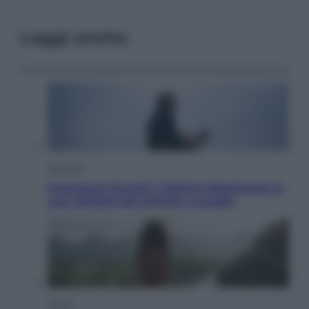
Leggi anche
Attualità
Francesco Guccini, l’ultimo Maestrone: le
sue canzoni ora entrino a scuola
Viaggi