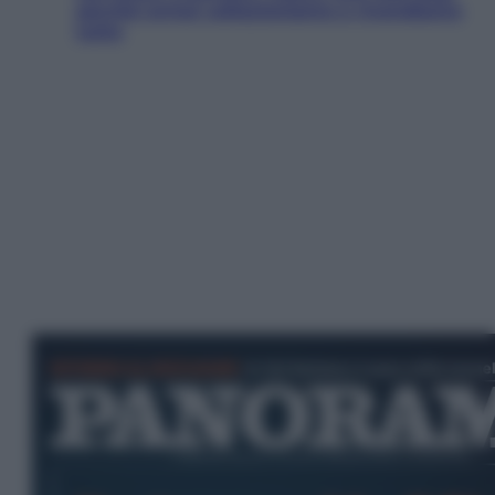
perché ormai collezioniamo e rivendiamo
tutto