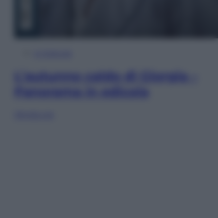
In Edicola
L’autunno caldo di Giorgia –
Panorama in edicola
Sfoglia ora