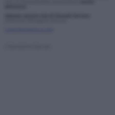
solo un insopportabile, anacronistico
aroma
dolciastro
.
Adorata nemica mia
di Marcela Serrano
(Feltrinelli, 199 pagine, 16 euro)
Leggi Panorama on line
© Riproduzione Riservata