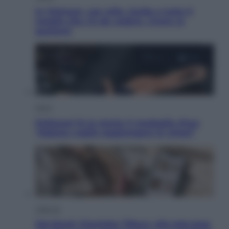
In Vietnam, con stile. Guida a tutto il
meglio che c’è da vedere, vivere (e
gustare)
Sport
Pellacani fa la storia: 5 medaglie d’oro
“Adesso voglio raggiungere le cinesi”
Lifestyle
Dal blush Charlotte Tilbury alle tote bag: