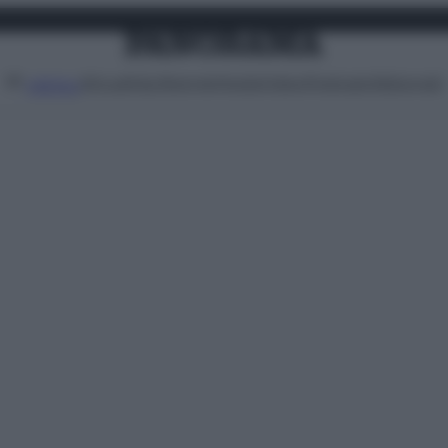
Attualità
Lifestyle
Moda
Video
Podcast
Abbonati
MENU