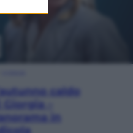
In Edicola
’autunno caldo
i Giorgia –
anorama in
dicola