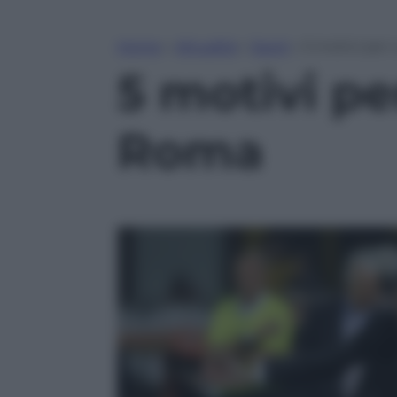
Home
»
Attualità
»
Sport
»
5 motivi per 
5 motivi per
Roma