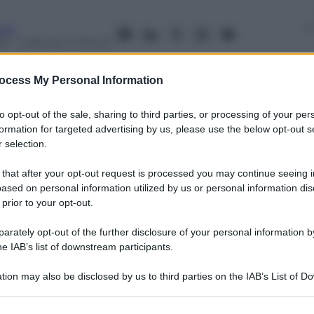
anò
13
– Lettura: 3 minuti
ocess My Personal Information
to opt-out of the sale, sharing to third parties, or processing of your per
formation for targeted advertising by us, please use the below opt-out s
nti preferite
 selection.
cinano sempre più il tecnico livornese ai
 that after your opt-out request is processed you may continue seeing i
rebbe rivelarsi vincente…
ased on personal information utilized by us or personal information dis
 prior to your opt-out.
rately opt-out of the further disclosure of your personal information by
he IAB’s list of downstream participants.
tion may also be disclosed by us to third parties on the IAB’s List of 
 that may further disclose it to other third parties.