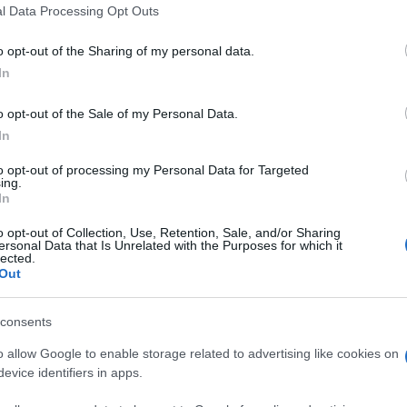
 that this website/app uses one or more Google services and may gath
l Data Processing Opt Outs
including but not limited to your visit or usage behaviour. You may click 
 to Google and its third-party tags to use your data for below specifi
o opt-out of the Sharing of my personal data.
ogle consent section.
In
o opt-out of the Sale of my Personal Data.
In
Conoscendo il rapporto di stima tra l’ex numero
to opt-out of processing my Personal Data for Targeted
ing.
e sempre più spazio. Secondo il giornale brasiliano
In
ato a seguire via internet il corso per allenatori
aese allontanando sempre più Allegri dal Milan. Ad
o opt-out of Collection, Use, Retention, Sale, and/or Sharing
della scorsa notte su alcune dichiarazioni
ersonal Data that Is Unrelated with the Purposes for which it
 alla Roma, l’annuncio dopo la partita con il
lected.
A smentire ci ha pensato Maurizio Gasparri, presente
Out
o nella quale Berlusconi avrebbe rilasciato le
nere”. La possibilità che il tecnico toscano finisca
consents
remote, da tempo si sa che la proprietà americana
e Allegri. Ma perché il tecnico potrebbe essere
o allow Google to enable storage related to advertising like cookies on
e motivi
:
evice identifiers in apps.
zare i giovani e di saper plasmare i gruppi. In una