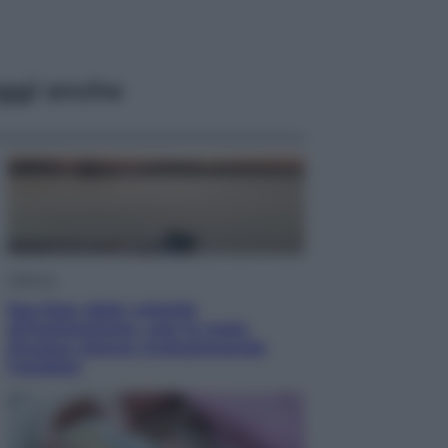
ggi anche
Lifestyle
Sea-Doo: dalla velocità
all’esplorazione, così le moto
d’acqua stanno rivoluzionando
l’outdoor