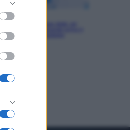
er and store
to grant or
ed purposes
Economia
Nuovo bonus energia 2026, chi
potrà ottenerlo e quando arriva il
nuovo aiuto sulle bollette