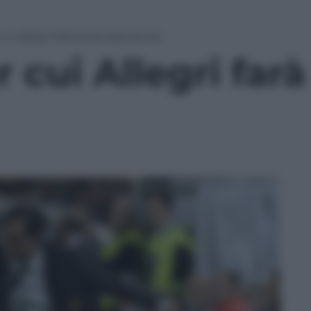
cui Allegri farà bene alla Roma
 cui Allegri farà