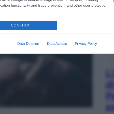
cation functionality and fraud prevention, and other user protection.
CONFIRM
Data Deletion
Data Access
Privacy Policy
L
d
P
e