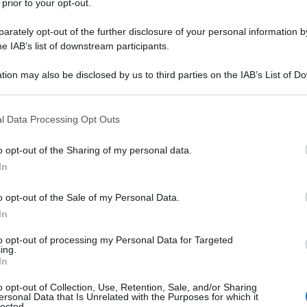
 prior to your opt-out.
rately opt-out of the further disclosure of your personal information by
he IAB’s list of downstream participants.
“Futuro interiore”
tion may also be disclosed by us to third parties on the IAB’s List of 
 that may further disclose it to other third parties.
 that this website/app uses one or more Google services and may gath
l Data Processing Opt Outs
including but not limited to your visit or usage behaviour. You may click 
 to Google and its third-party tags to use your data for below specifi
o opt-out of the Sharing of my personal data.
ogle consent section.
In
o opt-out of the Sale of my Personal Data.
In
to opt-out of processing my Personal Data for Targeted
ing.
In
o opt-out of Collection, Use, Retention, Sale, and/or Sharing
ersonal Data that Is Unrelated with the Purposes for which it
lected.