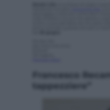
Nicolai Lilin
, lo scrittore di origini rus
Salvatores ha tratto
l’omonimo film
, to
spionaggio e d’amore, come dice il titol
sulle tenebre e la luce che abitano ne
scritto, si può decidere da che parte s
primo omicidio quando era solo un bambin
dal
28 giugno
.
Nicolai Lilin
Spy story love story
Einaudi
130 pagine
Prenota il libro
Francesco Recam
tappezziere”