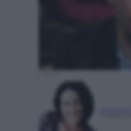
Olycom
Simona Sant
31 Maggio 20