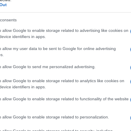
Out
consents
o allow Google to enable storage related to advertising like cookies on
evice identifiers in apps.
on una domanda, se saprà sceglierla bene. Sapremmo
olo? La democrazia avrà spazio per la bellezza? Si
o allow my user data to be sent to Google for online advertising
 contro l’altro? Questi interrogativi campeggiano
uovo libro di
Michela Murgia
racconta un’intera
s.
a
, figlia dei babyboomers e madre dei nativi digitali,
i cambiamenti paradigmatici, uno sociale e uno
to allow Google to send me personalized advertising.
 fatica a trovare una propria dimensione storica.
o allow Google to enable storage related to analytics like cookies on
evice identifiers in apps.
o allow Google to enable storage related to functionality of the website
o allow Google to enable storage related to personalization.
y story love story”
o allow Google to enable storage related to security, including