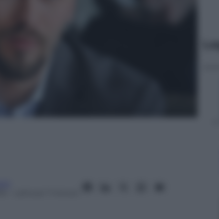
Le
oni
16
– Lettura: 7 minuti