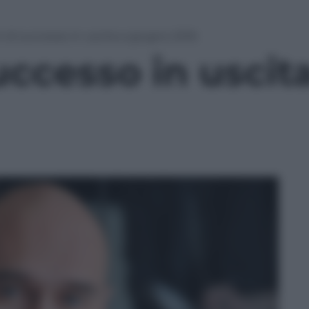
ri di successo in uscita a giugno 2016
 successo in usci