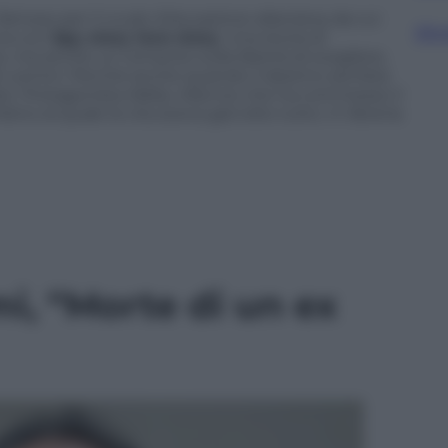
se famoso per il crudo
Educazione siberiana
, da cui
Sfog
rna con
Spy story love story
. Una storia di
o, ma anche un romanzo sulla libertà di scegliere,
gli uomini. Perché anche quando il destino sembra
tare. Protagonista Alëša, 45enne che ha commesso il
o al quale la vita aveva già tolto tutto. In libreria
i, “Morte di un ex