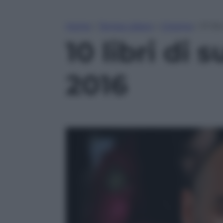
Home
»
Tempo Libero
»
Cinema
»
10 lib
10 libri di
2016