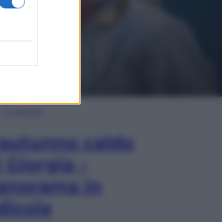
In Edicola
’autunno caldo
i Giorgia –
anorama in
dicola