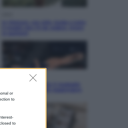
Viaggi
In Vietnam, con stile. Guida a tutto
il meglio che c’è da vedere, vivere
(e gustare)
Sport
Pellacani fa la storia: 5 medaglie
d’oro “Adesso voglio raggiungere
sonal or
le cinesi”
ection to
nterest-
closed to