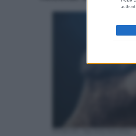
authenti
Nicolai Lilin, “Spy story love story”