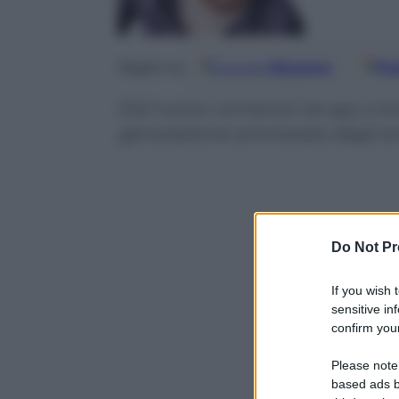
Google
Discover
Fo
Seguici su
Dal nuovo romanzo tra spy e love
generazione ammarata degli an
Do Not Pr
If you wish 
sensitive in
confirm your
Please note
based ads b