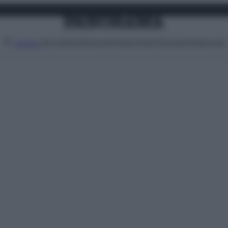
Attualità
Lifestyle
Moda
Video
Podcast
Abbonati
MENU