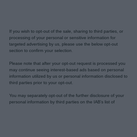
Do Not Process My Personal Information
If you wish to opt-out of the sale, sharing to third parties, or
processing of your personal or sensitive information for
targeted advertising by us, please use the below opt-out
section to confirm your selection.
Please note that after your opt-out request is processed you
may continue seeing interest-based ads based on personal
information utilized by us or personal information disclosed to
third parties prior to your opt-out.
You may separately opt-out of the further disclosure of your
personal information by third parties on the IAB’s list of
downstream participants.
Personal Data Processing Opt Outs
This information may also be disclosed by us to third parties
on the IAB’s List of Downstream Participants that may further
I want to opt-out of the Sharing of my
disclose it to other third parties.
personal data.