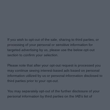
Do Not Process My Personal Information
If you wish to opt-out of the sale, sharing to third parties, or
processing of your personal or sensitive information for
targeted advertising by us, please use the below opt-out
section to confirm your selection.
Please note that after your opt-out request is processed you
may continue seeing interest-based ads based on personal
information utilized by us or personal information disclosed to
third parties prior to your opt-out.
You may separately opt-out of the further disclosure of your
personal information by third parties on the IAB’s list of
downstream participants.