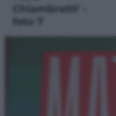
Chiambretti' -
foto 7