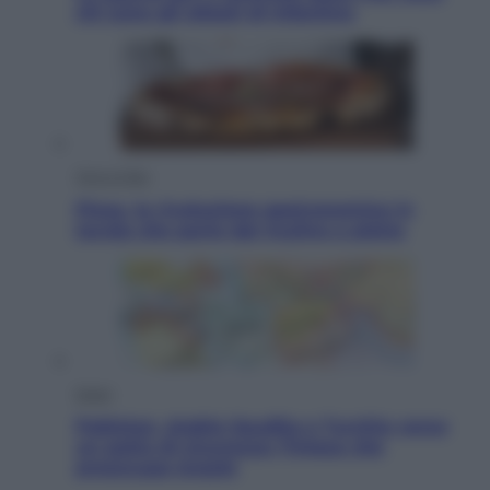
chi sono gli alleati di Infantino
Vino e Cibo
Pizza, la rivoluzione gastronomica in
tavola che parte dal mulino a pietra
Esteri
Pakistan, Arabia Saudita e Turchia verso
un patto di sicurezza: l’intesa che
preoccupa Israele