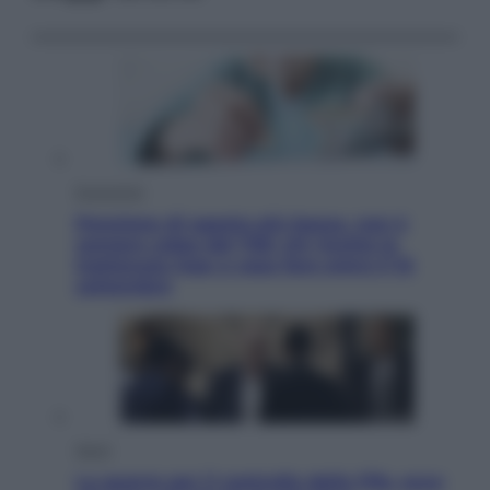
Economia
Pensione di agosto più bassa, non è
sempre colpa del 730: chi rischia la
trattenuta Inps e cosa fare entro il 15
settembre
Sport
La guerra per il controllo della Fifa, ecco