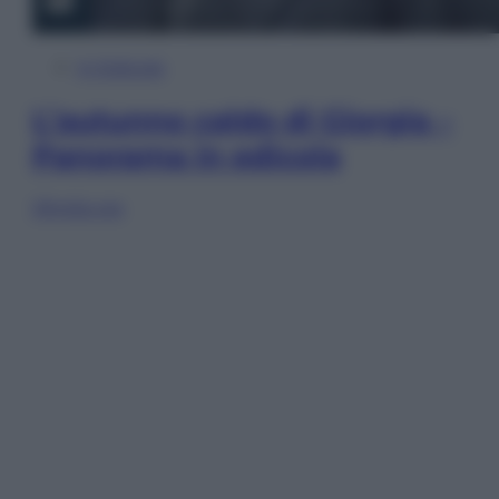
In Edicola
L’autunno caldo di Giorgia –
Panorama in edicola
Sfoglia ora