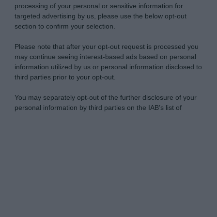
processing of your personal or sensitive information for
targeted advertising by us, please use the below opt-out
section to confirm your selection.
Please note that after your opt-out request is processed you
may continue seeing interest-based ads based on personal
information utilized by us or personal information disclosed to
third parties prior to your opt-out.
You may separately opt-out of the further disclosure of your
personal information by third parties on the IAB’s list of
downstream participants.
Personal Data Processing Opt Outs
This information may also be disclosed by us to third parties
on the IAB’s List of Downstream Participants that may further
I want to opt-out of the Sharing of my
disclose it to other third parties.
personal data.
Opted In
Please note that this website/app uses one or more Google
services and may gather and store information including but
I want to opt-out of the Sale of my
Personal Data.
not limited to your visit or usage behaviour. You may click to
Opted In
grant or deny consent to Google and its third-party tags to
use your data for below specified purposes in below Google