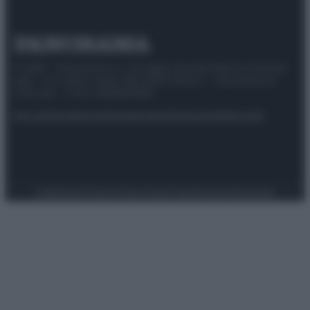
© 2025 – Panorama s.r.l. (Gruppo Società Editrice Italiana
spa) – Via Vittor Pisani 28, 20124 Milano – riproduzione
riservata – P.IVA 10518230965
Attualità
Lifestyle
Moda
Video
Podcast
Abbonati
Preferenze Privacy
Privacy Policy
Cookie Policy
Note legali