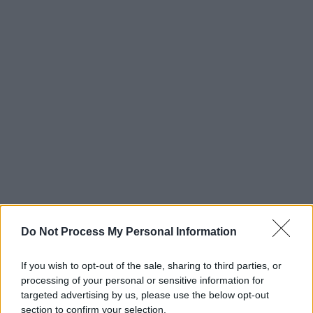
Do Not Process My Personal Information
If you wish to opt-out of the sale, sharing to third parties, or
processing of your personal or sensitive information for
targeted advertising by us, please use the below opt-out
section to confirm your selection.