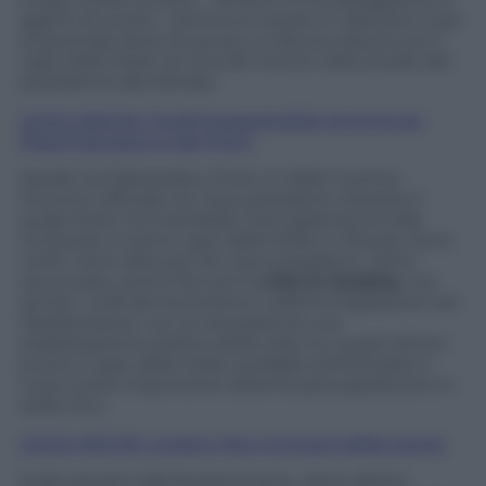
agenti di scorta -: prima si è recato in Vaticano e poi
al Quirinale dove ha avuto un faccia a faccia con il
capo dello Stato di circa 50 minuti nello studio del
presidente alla Vetrata.
LEGGI ANCHE: Quell’insospettabile sintonia tra
Papa Francesco e Zar Putin
Quello tra Mattarella e Putin è infatti il primo
incontro ufficiale tra i due presidenti, durante il
quale Putin ha ricambiato l’accoglienza al Colle
invitando il nostro capo dello Stato in Russia. Sono
molti i temi discussi tra i due presidenti, viene
raccontato, primo fra tutti la
crisi in Ucraina
, ma
anche i nodi del terrorismo e dell’immigrazione nel
Mediterraneo, con la necessità di una
stabilizzazione politica della Libia. Su quest’ultimo
punto il capo dello Stato avrebbe sottolineato il
ruolo molto importante della Russia soprattutto in
sede Onu.
LEGGI ANCHE: Ucraina, foto (cronaca) dalla guerra
Sulle sanzioni alla Russia invece, viene riferito,