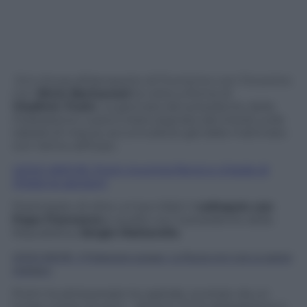
Si è chiusa all’aeroporto di Fiumicino con l’incontro
con
Silvio Berlusconi
la visita a Roma di
Vladimir Putin
. La giornata del presidente della
Federazione russa è stata segnata dal ritardo sulla
tabella di marcia, accumulatosi già dalla mattinata
con l’arrivo all’Expo.
LEGGI ANCHE: Putin incontra Renzi e chiede di
ritirare le sanzioni
Posticipato di oltre un’ora infatti il
colloquio con
Papa Francesco
e quello con il presidente della
Repubblica,
Sergio Mattarella
.
LEGGI ANCHE: Il Parlamento europeo: La Russia non è più un partner
strategico
Putin ha attraversato la capitale, scortato da un
lungo corteo di auto – almeno 12 tra delegazione e