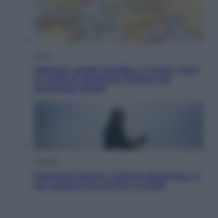
Esteri
Pakistan, Arabia Saudita e Turchia verso
un patto di sicurezza: l’intesa che
preoccupa Israele
Attualità
Francesco Guccini, l’ultimo Maestrone: le
sue canzoni ora entrino a scuola