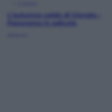
In Edicola
L’autunno caldo di Giorgia –
Panorama in edicola
Sfoglia ora