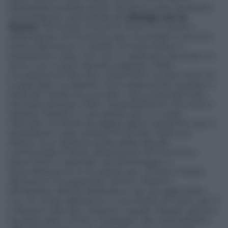
Mattarella avrebbe posto l’accento sulla necessità
di proseguire sulla strada del
dialogo con la
Russia
. Terminato l’incontro Putin si è diretto
all’aeroporto di Fiumicino per incontrare il vecchio
amico Berlusconi. Il leader di Forza Italia e il
presidente russo, che non si vedevano da quasi un
anno, non si sono lasciati scappare infatti
l’occasione di ‘fare due chiacchiere tra due amici di
lunga data’, occasione che è stata anche questa in
balia del ritardo accumulato. Già a metà giornata
era stata esclusa, infatti, la possibilità di una cena a
palazzo Grazioli e si era optato per un luogo
riservato ma facile da raggiungere sopratutto per il
presidente russo ansioso di tornare nella sua
Mosca. Ecco allora la scelta della sala del
cerimoniale di Stato all’aeroporto di Fiumicino,
dove Putin è atterrato nel pomeriggio, e
dove Berlusconi lo ha atteso per un’ora e mezza.
Berlusconi ha aspettato l’amico Vladimir
all’ingresso dell’ala dedicata ai vip, accogliendolo
con un lungo abbraccio e una stretta di mano, poi il
colloquio riservato, durante il quale il leader azzurro
ha assicurato a Putin il sostegno del centrodestra