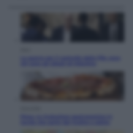
Sport
La guerra per il controllo della Fifa, ecco
chi sono gli alleati di Infantino
Vino e Cibo
Pizza, la rivoluzione gastronomica in
tavola che parte dal mulino a pietra