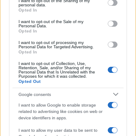
I want to opt-out of the Sharing of my
disclose it to other third parties.
personal data.
Opted In
Please note that this website/app uses one or more Google
services and may gather and store information including but
I want to opt-out of the Sale of my
Personal Data.
not limited to your visit or usage behaviour. You may click to
Opted In
grant or deny consent to Google and its third-party tags to
use your data for below specified purposes in below Google
I want to opt-out of processing my
consent section.
Personal Data for Targeted Advertising.
Opted In
I want to opt-out of Collection, Use,
Retention, Sale, and/or Sharing of my
Personal Data that Is Unrelated with the
Purposes for which it was collected.
Opted Out
Google consents
I want to allow Google to enable storage
related to advertising like cookies on web or
device identifiers in apps.
I want to allow my user data to be sent to