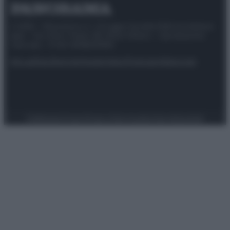
© 2025 – Panorama s.r.l. (Gruppo Società Editrice Italiana
spa) – Via Vittor Pisani 28, 20124 Milano – riproduzione
riservata – P.IVA 10518230965
Attualità
Lifestyle
Moda
Video
Podcast
Abbonati
Preferenze Privacy
Privacy Policy
Cookie Policy
Note legali