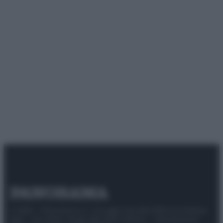
© 2025 – Panorama s.r.l. (Gruppo Società Editrice Italiana
spa) – Via Vittor Pisani 28, 20124 Milano – riproduzione