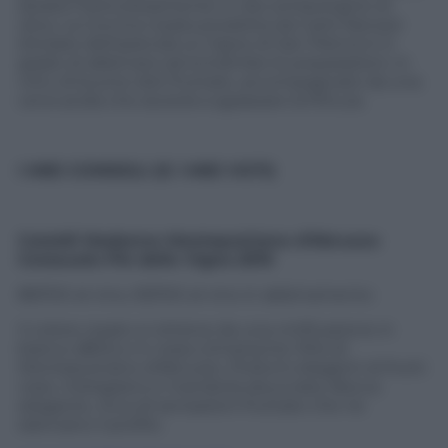
dorata meticolosamente in olio extravergine di
oliva. La Corvina rosata prodotta da Carlo Nerozzi
(titolare dell’azienda Le Vigne di San Pietro) è in
grado di abbinarsi ad entrambe le preparazioni, in
virtù di buone doti fruttate, accompagnate da una
vena acida che aiuterà a sgrassare la frittura.
I MIEI CONSIGLI (E I MIEI VOTI)
Cataldi Madonna Montepulciano d’Abruzzo
Cerasuolo Piè delle Vigne
2010
89/100 al vino, 93/100 al vino in abbinamento
Il colore rosato si ottiene da una vinificazione in
bianco (85%) e in rosso (rimanente 15%) di
Montepulciano d’Abruzzo. Profumi eleganti di frutti
rossi, melograno e mandorla sbucciata. Bocca
elegante, ricca di sensazioni fruttate che ne
slanciano il profilo.