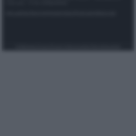
riservata – P.IVA 10518230965
Attualità
Lifestyle
Moda
Video
Podcast
Abbonati
Preferenze Privacy
Privacy Policy
Cookie Policy
Note legali