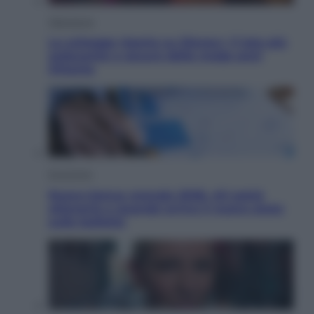
Televisione
Le schegge riporta su Disney+ il lato più
seducente e oscuro della moda anni
Ottanta
Economia
Nuovo bonus energia 2026, chi potrà
ottenerlo e quando arriva il nuovo aiuto
sulle bollette