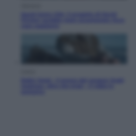
Televisione
Squid Game USA, il progetto di David
Fincher sarebbe stato accantonato. Ecco
cosa sappiamo
Cinema
Robin Hood – Il prezzo del sangue: Hugh
Jackman, altro che eroe! – Il video in
esclusiva