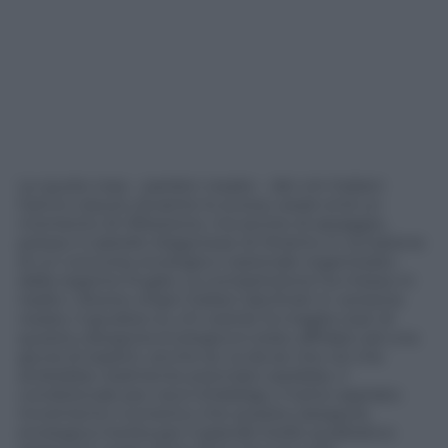
Le quote rosa – pardon rosate – dei vini italiani
hanno vissuto durante lo scorso week end un
momento di riflessione, ma anche di assaggio,
presso il castello Aragonese di Otranto in occasione
di un concorso enologico nazionale organizzato
dalla regione Puglia. La competizione ha messo in
risalto i diversi vitigni italiani declinati in versione
rosata. Il giudizio su chi vestirà ‘la maglia rosa’ di
questa categoria enologica è stato affidato ad una
giuria di esperti, anche se va da sé che ciò che
andrebbe realmente premiato sarebbe, il
condizionale per ora è d’obbligo, il tanto aspirato
incremento numerico che questa categoria
enologica merita per il grande livello qualitativo