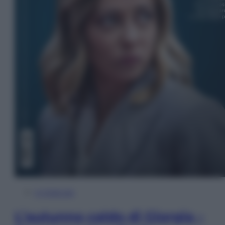
In Edicola
L’autunno caldo di Giorgia –