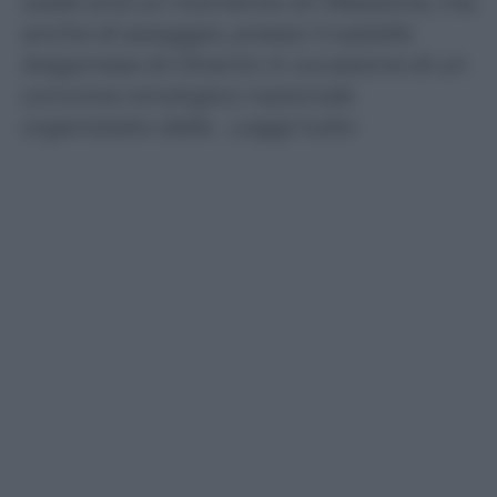
week end un momento di riflessione, ma
anche di assaggio, presso il castello
Aragonese di Otranto in occasione di un
concorso enologico nazionale
organizzato dalla …Leggi tutto