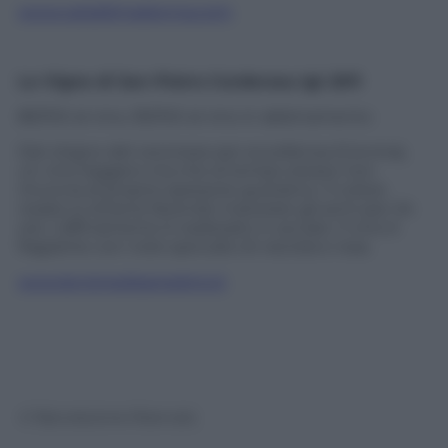
www.cataldimadonna.com
Le Vigne di San Pietro Corderosa Igt 2011
85/100 al vino, 95/100 al vino in abbinamento
Dal vitigno del veronese per eccellenza (Corvina),
un vino leggero ma che al tempo stesso non
rinuncia al proprio spessore gustativo. Il colore
rosato si ottiene facendo macerare gli acini per 24
ore. L’affinamento è realizzato in acciaio. Il vino è
fragrante con note spiccate di visciola e rosa.
www.levignedisanpietro.it
© Riproduzione Riservata