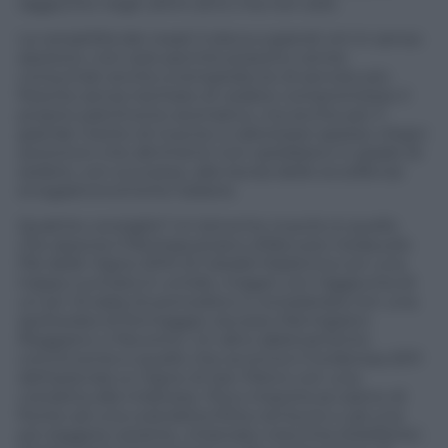
raggiunto negli ultimi anni; ma non solo.
La versatilità dei rosati li eleva a grandi vini in senso
assoluto, non solo perché possono venire
consumati anche a temperature di servizio più
fresche senza rischiare di vedere compromesso il
proprio patrimonio aromatico, ma anche per il
grande merito di riuscire a valorizzare spesso vitigni
autoctoni che altrimenti non sarebbero in grado di
sedere, con successo, alla tavola delle eccellenze
enogastronomiche italiane.
Qualche consiglio? Un binomio riuscito è quello
che associa il Montepulciano d’Abruzzo Cerasuolo
Piè delle Vigne 2010 di Cataldi Madonna con una
trippa cucinata in umido, magari con l’aggiunta di
un po’ di salsa di pomodoro e completata con una
spolverata di formaggio; sia esso Parmigiano
Reggiano o Pecorino. Un altro abbinamento
convincente è quello che avvicina il Corderosa 2011
dell’azienda Le Vigne di San Pietro con una
cotoletta alla milanese. Poco importa se siamo di
fronte ad una costoletta fritta nel burro o ad una
più leggera variante, chiamata ‘orecchia d’elefante’,