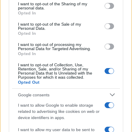
I want to opt-out of the Sharing of my
disclose it to other third parties.
personal data.
Opted In
Please note that this website/app uses one or more Google
services and may gather and store information including but
I want to opt-out of the Sale of my
Personal Data.
not limited to your visit or usage behaviour. You may click to
Opted In
grant or deny consent to Google and its third-party tags to
use your data for below specified purposes in below Google
I want to opt-out of processing my
consent section.
Personal Data for Targeted Advertising.
Opted In
I want to opt-out of Collection, Use,
Retention, Sale, and/or Sharing of my
Personal Data that Is Unrelated with the
Purposes for which it was collected.
Opted Out
Google consents
I want to allow Google to enable storage
related to advertising like cookies on web or
device identifiers in apps.
I want to allow my user data to be sent to