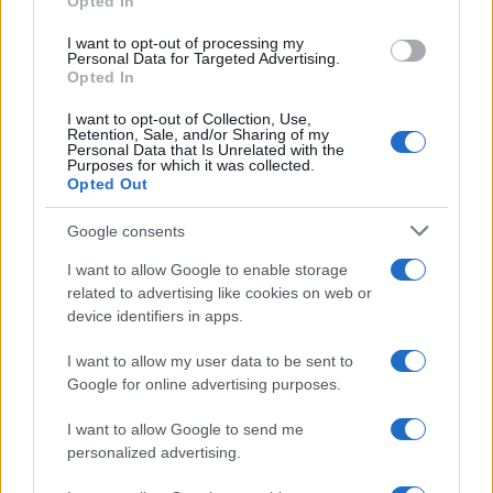
Opted In
grant or deny consent to Google and its third-party tags to
use your data for below specified purposes in below Google
I want to opt-out of processing my
consent section.
Personal Data for Targeted Advertising.
Opted In
I want to opt-out of Collection, Use,
Retention, Sale, and/or Sharing of my
Personal Data that Is Unrelated with the
Purposes for which it was collected.
Opted Out
Google consents
I want to allow Google to enable storage
related to advertising like cookies on web or
device identifiers in apps.
I want to allow my user data to be sent to
Google for online advertising purposes.
I want to allow Google to send me
personalized advertising.