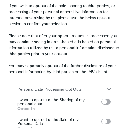
If you wish to opt-out of the sale, sharing to third parties, or
processing of your personal or sensitive information for
targeted advertising by us, please use the below opt-out
section to confirm your selection.
Please note that after your opt-out request is processed you
may continue seeing interest-based ads based on personal
information utilized by us or personal information disclosed to
third parties prior to your opt-out.
You may separately opt-out of the further disclosure of your
personal information by third parties on the IAB’s list of
downstream participants.
Personal Data Processing Opt Outs
This information may also be disclosed by us to third parties
on the IAB’s List of Downstream Participants that may further
I want to opt-out of the Sharing of my
disclose it to other third parties.
personal data.
Opted In
Please note that this website/app uses one or more Google
services and may gather and store information including but
I want to opt-out of the Sale of my
Personal Data.
not limited to your visit or usage behaviour. You may click to