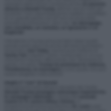
sostegno della Clinton contiene anche
un pesante
attacco a Donald Trump
, definito senza molti giri
di parole “il più ostentatamente inadatto candidato
di un grande partito nei 227 anni di storia della
presidenza Americana”, oltre che “
un demagogo,
uno xenofobo, un sessista, un ignorante e un
bugiardo
“.
Il fendente a Trump arriva tra l’altro dopo quello
portato pochi giorni fa anche dal terzo quotidiano
americano,
Usa Today
, mentre pure l’editore di
Vanity Fair
, Graydon Carter, ha bocciato in un suo
intervento il tycoon affermando che ”attraverso le
parole o le azioni,
Trump ha promosso la violenza,
l’intolleranza, la menzogna
e tutto quello che può
essere sbagliato nella società”.
Meglio il “vice” di Donald
Decisamente sotto attacco da parte dei media,
Donald Trump prosegue comunque imperterrito
la campagna elettorale
in attesa del
secondo
match in Tv contro Hillary Clinton
, in
programma domenica prossima a
St. Louis
e per
prepararsi al quale l’ex-firts lady è invece già in ritiro.