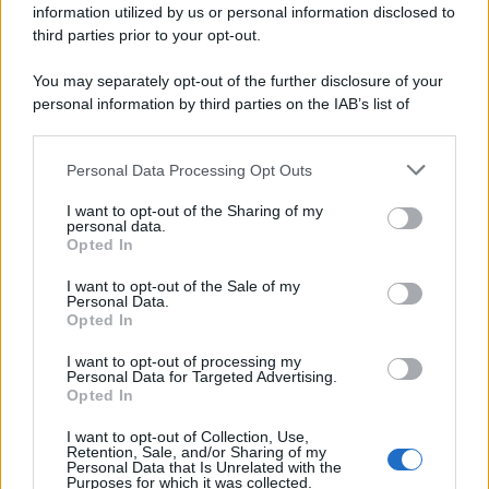
information utilized by us or personal information disclosed to
third parties prior to your opt-out.
You may separately opt-out of the further disclosure of your
personal information by third parties on the IAB’s list of
downstream participants.
Personal Data Processing Opt Outs
This information may also be disclosed by us to third parties
on the IAB’s List of Downstream Participants that may further
I want to opt-out of the Sharing of my
disclose it to other third parties.
personal data.
Opted In
Please note that this website/app uses one or more Google
services and may gather and store information including but
I want to opt-out of the Sale of my
Personal Data.
not limited to your visit or usage behaviour. You may click to
Opted In
grant or deny consent to Google and its third-party tags to
use your data for below specified purposes in below Google
I want to opt-out of processing my
consent section.
Personal Data for Targeted Advertising.
Opted In
I want to opt-out of Collection, Use,
Retention, Sale, and/or Sharing of my
Personal Data that Is Unrelated with the
Purposes for which it was collected.