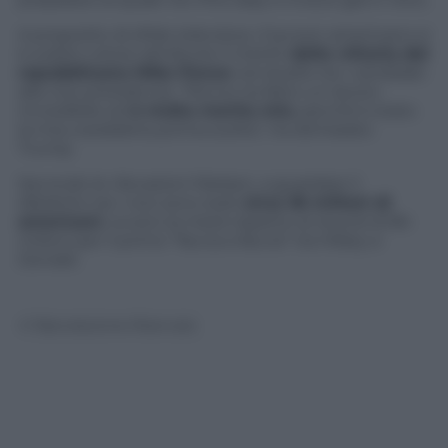
A proposito di sfide televisive, il tycoon americano si
è subito voluto attribuire il merito
della vittoria del
repubblicano Mike Pence
nel duello tra i candidati
alla vice presidenza. “Pence ha fatto un lavoro
incredibile ed
è molto merito mio
, perché è stato
la mia cosiddetta prima scelta”, ha dichiarato
Trump.
Secondo le rilevazioni Nielsen, a guardare il
dibattito tra i vice sono stati
circa 36 milioni di
americani
, ovvero la metà rispetto al record di 84
milioni per il primo “faccia a faccia” tra Hillary e
Donald.
© Riproduzione Riservata