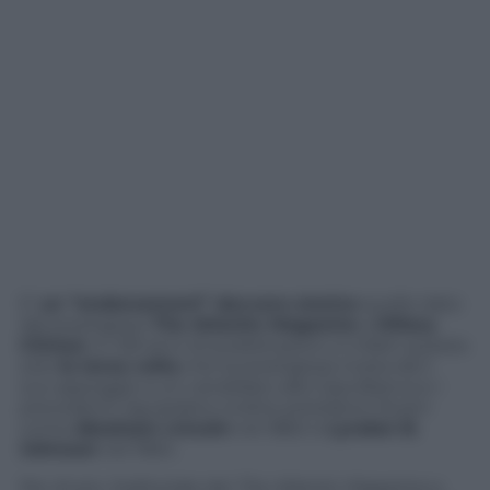
E’
un “endorsement” davvero storico
quello dato
dal prestigioso
The Atlantic Magazine
a
Hillary
Clinton
: in 159 anni di pubblicazioni, è infatti questa
solo
la terza volta
che la prestigiosa rivista dà il
suo appoggio a un candidato alla Casa Bianca e i
precedenti riguardano inoltre presidenti illustri
come
Abraham Lincoln
nel 1860 e
Lyndon B.
Johnson
nel 1964.
Per di più, l’editoriale del
The Atlantic Magazine
a