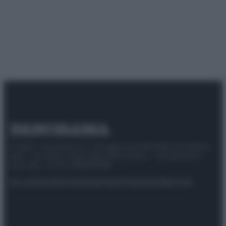
© 2025 – Panorama s.r.l. (Gruppo Società Editrice Italiana
spa) – Via Vittor Pisani 28, 20124 Milano – riproduzione
riservata – P.IVA 10518230965
Attualità
Lifestyle
Moda
Video
Podcast
Abbonati