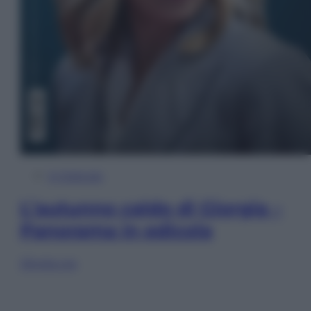
In Edicola
L’autunno caldo di Giorgia –
Panorama in edicola
Sfoglia ora