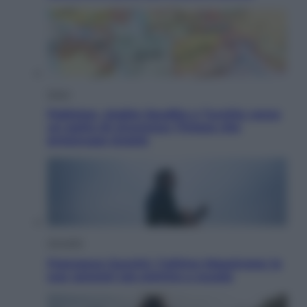
Esteri
Pakistan, Arabia Saudita e Turchia verso
un patto di sicurezza: l’intesa che
preoccupa Israele
Attualità
Francesco Guccini, l’ultimo Maestrone: le
sue canzoni ora entrino a scuola