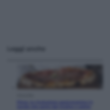
Leggi anche
Vino e Cibo
Pizza, la rivoluzione gastronomica in
tavola che parte dal mulino a pietra