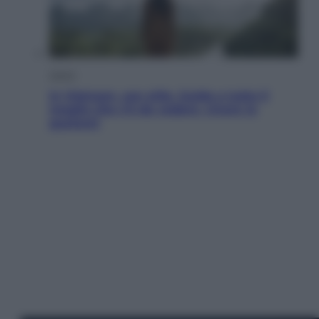
Viaggi
In Vietnam, con stile. Guida a tutto il
meglio che c’è da vedere, vivere (e
gustare)