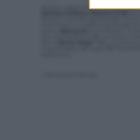
Se poi si volesse tenere conto della guer
Massimo D’Alema
,
Romano Prodi
, tre
libreschi, il primato spetterebbe a Prodi
tutto finisce e in politica tra decadenza, 
porta a
Berlusconi
(ma è favorito, c’è an
che una classifica è sale, zucchero e twit
libro di
Bruno Vespa
“Sale, zucchero e c
mese di Vespa vale quasi 158 mila twette
parlamento…
© Riproduzione Riservata