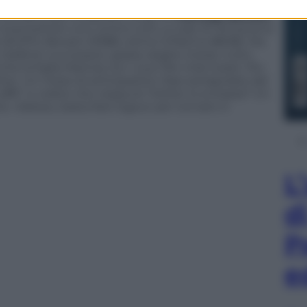
ra editoriale scoppiata tra gli ex
Pierluigi Bersani
,
 moschettieri uno contro tutti, a colpi di retroscena
 (32.971), Bersani (9188) ultimo D’Alema (8638). Ma
traditori, successori, grazia, larghe intese, tutto
che la figlia Marina) con i suoi 194 mila tweet. Più
ter. Un mese di anticipazioni, frasi estrapolate dal
affè” e volete che neppure Twitter lo evitasse? Un
r. Adesso, basta fare logout per tornare in
L
d
P
e