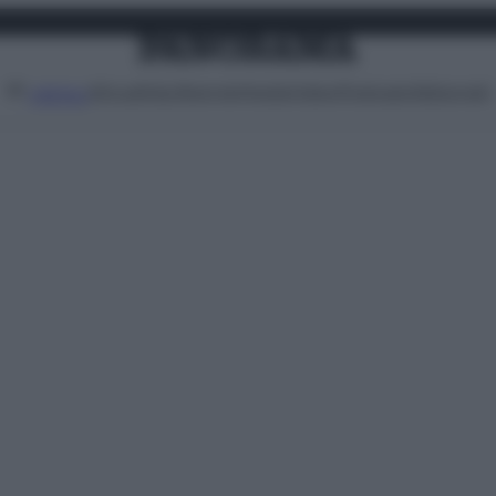
Attualità
Lifestyle
Moda
Video
Podcast
Abbonati
MENU