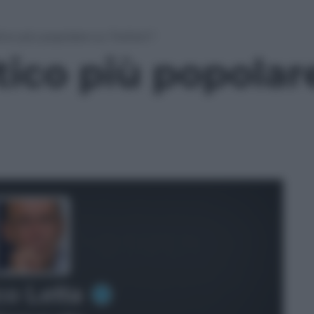
itico più popolare su Twitter?
itico più popolar