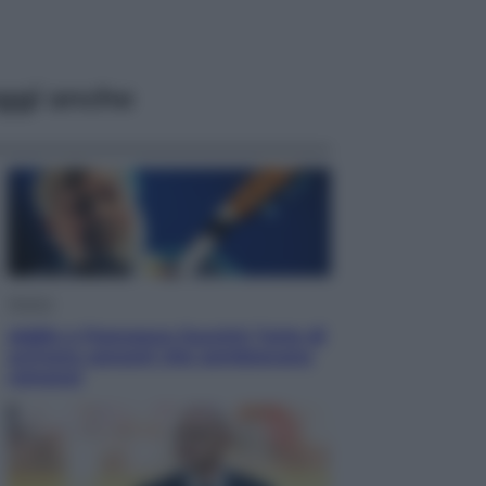
ggi anche
Musica
Addio a Francesco Guccini: l’arte di
scrivere canzoni che sembravano
romanzi