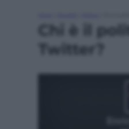
Home
»
Attualità
»
Politica
»
Chi è il pol
Chi è il pol
Twitter?