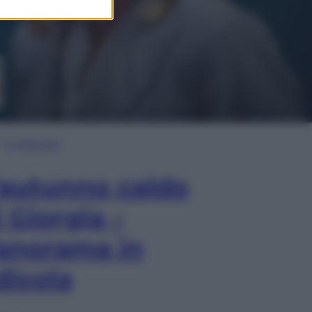
In Edicola
’autunno caldo
i Giorgia –
anorama in
dicola