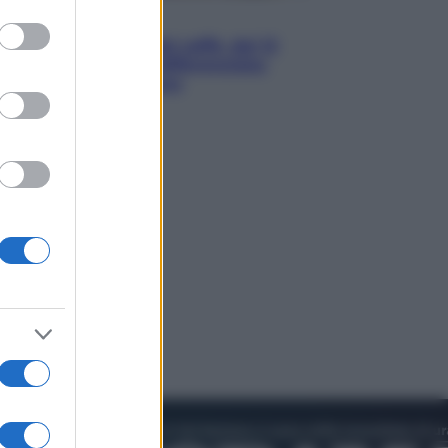
to grant or
Economia
ed purposes
Capsule e cialde del caffè, dal 12
agosto cambia la differenziata:
ecco dove si buttano