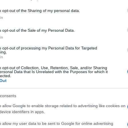
including but not limited to your visit or usage behaviour. You may click 
 to Google and its third-party tags to use your data for below specifi
o opt-out of the Sharing of my personal data.
ogle consent section.
In
o opt-out of the Sale of my Personal Data.
In
to opt-out of processing my Personal Data for Targeted
ing.
In
o opt-out of Collection, Use, Retention, Sale, and/or Sharing
ersonal Data that Is Unrelated with the Purposes for which it
lected.
Out
re di tweet e dato che il cinguettio ha sostituito la
dichiarazione (a proposito che fine hanno fatto i
e i sondaggi a favore di
Topsy
, il contatore che
consents
a che tutto ammannisce e accumula in termini di
o allow Google to enable storage related to advertising like cookies on
evice identifiers in apps.
te le polemiche sulle tessere false, sugli albanesi di
a moltiplicazione delle tessere di Torino e Rovigo,
o tra un mese. Non sono voti certo, ma solo zirli
o allow my user data to be sent to Google for online advertising