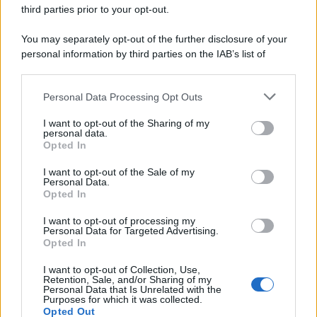
third parties prior to your opt-out.
You may separately opt-out of the further disclosure of your
personal information by third parties on the IAB’s list of
downstream participants.
Personal Data Processing Opt Outs
This information may also be disclosed by us to third parties
on the IAB’s List of Downstream Participants that may further
I want to opt-out of the Sharing of my
disclose it to other third parties.
personal data.
Opted In
Please note that this website/app uses one or more Google
services and may gather and store information including but
I want to opt-out of the Sale of my
Personal Data.
not limited to your visit or usage behaviour. You may click to
Opted In
grant or deny consent to Google and its third-party tags to
use your data for below specified purposes in below Google
I want to opt-out of processing my
consent section.
Personal Data for Targeted Advertising.
Opted In
I want to opt-out of Collection, Use,
Retention, Sale, and/or Sharing of my
Personal Data that Is Unrelated with the
Purposes for which it was collected.
Opted Out