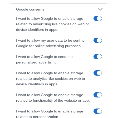
Google consents
I want to allow Google to enable storage
related to advertising like cookies on web or
device identifiers in apps.
I want to allow my user data to be sent to
Google for online advertising purposes.
I want to allow Google to send me
personalized advertising.
I want to allow Google to enable storage
related to analytics like cookies on web or
device identifiers in apps.
I want to allow Google to enable storage
related to functionality of the website or app.
I want to allow Google to enable storage
related to personalization.