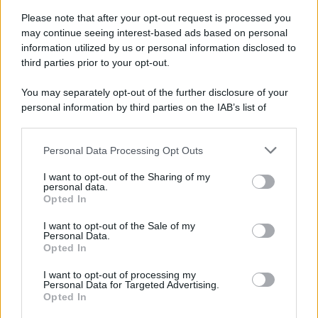
Please note that after your opt-out request is processed you
may continue seeing interest-based ads based on personal
information utilized by us or personal information disclosed to
third parties prior to your opt-out.
You may separately opt-out of the further disclosure of your
personal information by third parties on the IAB’s list of
downstream participants.
Personal Data Processing Opt Outs
This information may also be disclosed by us to third parties
on the IAB’s List of Downstream Participants that may further
I want to opt-out of the Sharing of my
disclose it to other third parties.
personal data.
Opted In
Please note that this website/app uses one or more Google
services and may gather and store information including but
I want to opt-out of the Sale of my
Personal Data.
not limited to your visit or usage behaviour. You may click to
Opted In
grant or deny consent to Google and its third-party tags to
use your data for below specified purposes in below Google
I want to opt-out of processing my
consent section.
Personal Data for Targeted Advertising.
Opted In