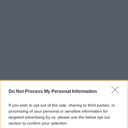
Do Not Process My Personal Information
If you wish to opt-out of the sale, sharing to third parties, or
processing of your personal or sensitive information for
targeted advertising by us, please use the below opt-out
section to confirm your selection.